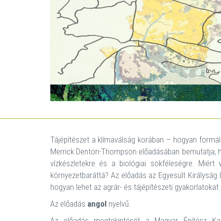
Tájépítészet a klímaválság korában – hogyan formál
Merrick Denton-Thompson előadásában bemutatja, ho
vízkészletekre és a biológiai sokféleségre. Mié
környezetbaráttá? Az előadás az Egyesült Királyság l
hogyan lehet az agrár- és tájépítészeti gyakorlatoka
Az előadás
angol
nyelvű.
Az előadás megtekintését a Magyar Építész Kam