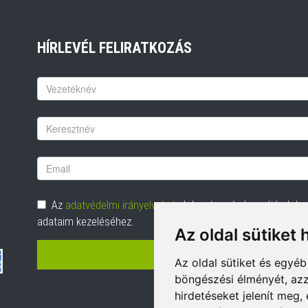
HÍRLEVÉL FELIRATKOZÁS
Keresztnév
Vezetéknév
Email
cím
Adatvédelem
Az
adatvédelmi irányelveket
elolvastam és hozzájárulok
adataim kezeléséhez.
Az oldal sütiket 
FELIRATKOZÁS
Az oldal sütiket és egyé
böngészési élményét, azz
hirdetéseket jelenít meg