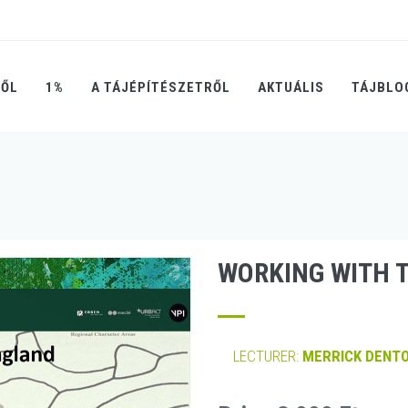
RŐL
1%
A TÁJÉPÍTÉSZETRŐL
AKTUÁLIS
TÁJBLO
WORKING WITH 
LECTURER:
MERRICK DENT