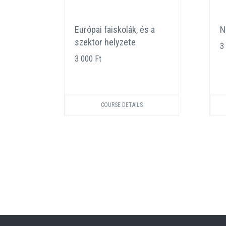
eat
Európai faiskolák, és a
N
ban
szektor helyzete
3
3 000 Ft
COURSE DETAILS