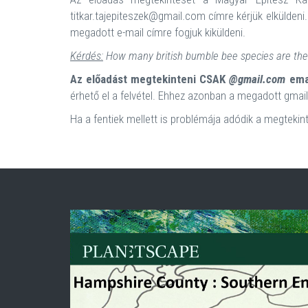
titkar.tajepiteszek@gmail.com címre kérjük elküldeni.
megadott e-mail címre fogjuk kiküldeni.
Kérdés:
How many british bumble bee species are the
Az előadást megtekinteni CSAK
@gmail.com
emai
érhető el a felvétel. Ehhez azonban a megadott gmail-
Ha a fentiek mellett is problémája adódik a megtekin