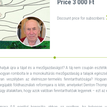
Price 3 000 Ft
Discount price for subscribers:
hatjuk újra a tájat és a mezőgazdaságot? A táj nem csupán esztétika
gyan rombolta le a monokultúrás mezőgazdaság a talajok egészségé
rt van veszélyben az élelmiszer-termelés fenntarthatósága? Hogy
egújabb földhasználati reformjaira is kitér, amelyeket Denton-Thompso
t úgy átalakítani, hogy azok valóban fenntarthatóak legyenek – ezt a
ara 0,5 ponttal honorálja abban az esetben, ha helyesen vál