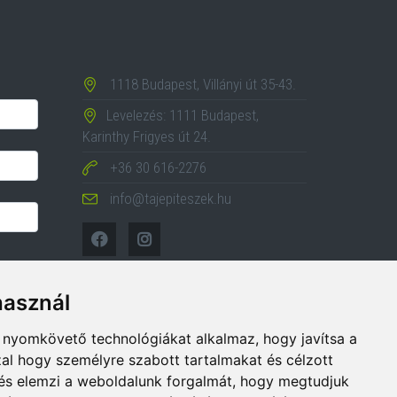
1118 Budapest, Villányi út 35-43.
Levelezés: 1111 Budapest,
Karinthy Frigyes út 24.
+36 30 616-2276
info@tajepiteszek.hu
használ
b nyomkövető technológiákat alkalmaz, hogy javítsa a
al hogy személyre szabott tartalmakat és célzott
, és elemzi a weboldalunk forgalmát, hogy megtudjuk