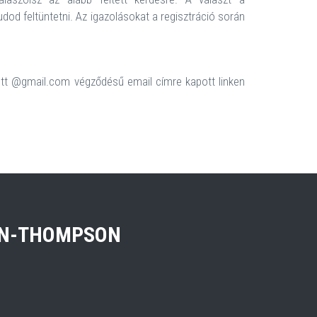
udod feltüntetni. Az igazolásokat a regisztráció során
ott @gmail.com végződésű email címre kapott linken
ON-THOMPSON