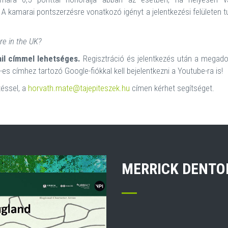
 A kamarai pontszerzésre vonatkozó igényt a jelentkezési felületen t
re in the UK?
l címmel lehetséges.
Regisztráció és jelentkezés után a megad
es címhez tartozó Google-fiókkal kell bejelentkezni a Youtube-ra is!
téssel, a
horvath.mate@tajepiteszek.hu
címen kérhet segítséget.
MERRICK DENT