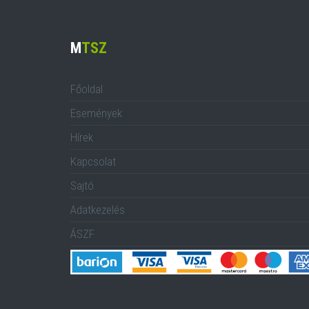
M
TSZ
Főoldal
Események
Hírek
Kapcsolat
Sajtó
Adatkezelés
ÁSZF