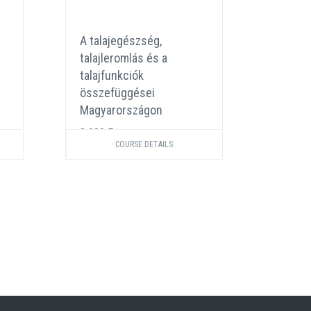
A talajegészség,
Növén
talajleromlás és a
szimbi
talajfunkciók
e, ami
összefüggései
3 000 
Magyarországon
3 000 Ft
COURSE DETAILS