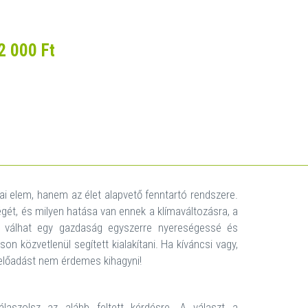
2 000 Ft
i elem, hanem az élet alapvető fenntartó rendszere.
t, és milyen hatása van ennek a klímaváltozásra, a
an válhat egy gazdaság egyszerre nyereségessé és
n közvetlenül segített kialakítani. Ha kíváncsi vagy,
z előadást nem érdemes kihagyni!
aszolsz az alább feltett kérdésre. A választ a