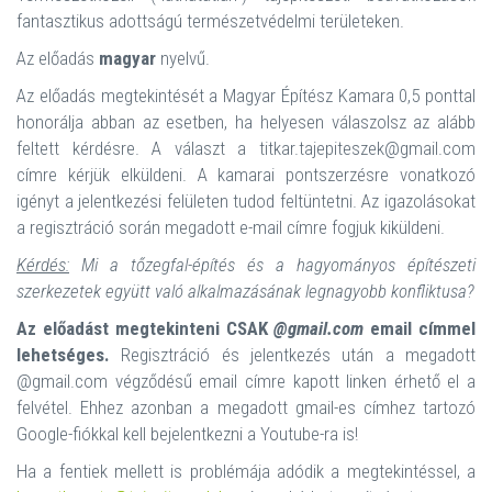
fantasztikus adottságú természetvédelmi területeken.
Az előadás
magyar
nyelvű.
Az előadás megtekintését a Magyar Építész Kamara 0,5 ponttal
honorálja abban az esetben, ha helyesen válaszolsz az alább
feltett kérdésre. A választ a titkar.tajepiteszek@gmail.com
címre kérjük elküldeni. A kamarai pontszerzésre vonatkozó
igényt a jelentkezési felületen tudod feltüntetni. Az igazolásokat
a regisztráció során megadott e-mail címre fogjuk kiküldeni.
Kérdés:
Mi a tőzegfal-építés és a hagyományos építészeti
szerkezetek együtt való alkalmazásának legnagyobb konfliktusa?
Az előadást megtekinteni CSAK
@gmail.com
email címmel
lehetséges.
Regisztráció és jelentkezés után a megadott
@gmail.com végződésű email címre kapott linken érhető el a
felvétel. Ehhez azonban a megadott gmail-es címhez tartozó
Google-fiókkal kell bejelentkezni a Youtube-ra is!
Ha a fentiek mellett is problémája adódik a megtekintéssel, a