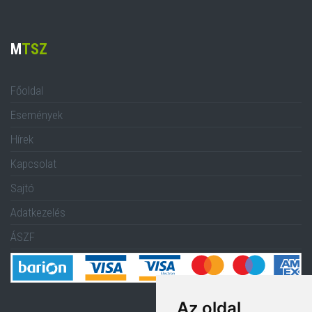
M
TSZ
Főoldal
Események
Hírek
Kapcsolat
Sajtó
Adatkezelés
ÁSZF
Az oldal