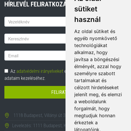
HÍRLEVÉL FELIRATKOZÁS
sütiket
használ
Keresztnév
Az oldal sütiket és
Vezetéknév
egyéb nyomkövető
technológiákat
alkalmaz, hogy
Email
javítsa a böngészési
cím
élményét, azzal hogy
Adatvédelem
Az
adatvédelmi irányelveket
elolvastam és hozzájárulok
személyre szabott
adataim kezeléséhez.
tartalmakat és
célzott hirdetéseket
FELIRATKOZÁS
jelenít meg, és elemzi
a weboldalunk
forgalmát, hogy
1118 Budapest, Villányi út 35-43.
megtudjuk honnan
érkeztek a
Levelezés: 1111 Budapest, Karinthy Frigyes út 24.
látogatóink.