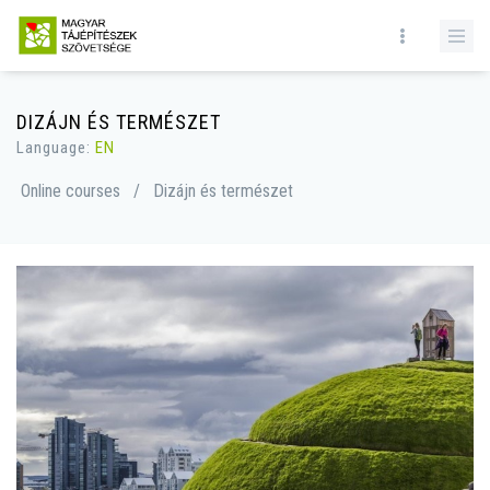
DIZÁJN ÉS TERMÉSZET
Language:
EN
Online courses
/
Dizájn és természet