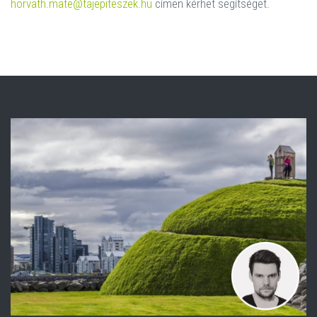
horvath.mate@tajepiteszek.hu
címen kérhet segítséget.