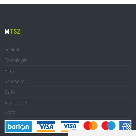
M
TSZ
Főoldal
Események
Hírek
Kapcsolat
Sajtó
Adatkezelés
ÁSZF