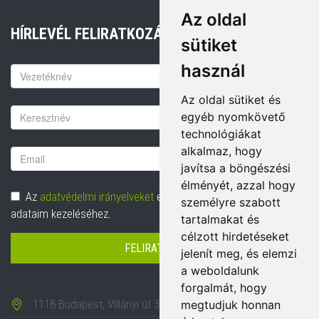
Az oldal
HÍRLEVÉL FELIRATKOZÁS
sütiket
használ
Keresztnév
Az oldal sütiket és
Vezetéknév
egyéb nyomkövető
technológiákat
alkalmaz, hogy
Email
javítsa a böngészési
cím
élményét, azzal hogy
Adatvédelem
Az
adatvédelmi irányelveket
elolvastam és hozzájárulok
személyre szabott
adataim kezeléséhez.
tartalmakat és
célzott hirdetéseket
FELIRATKOZÁS
jelenít meg, és elemzi
a weboldalunk
forgalmát, hogy
1118 Budapest, Villányi út 35-43.
megtudjuk honnan