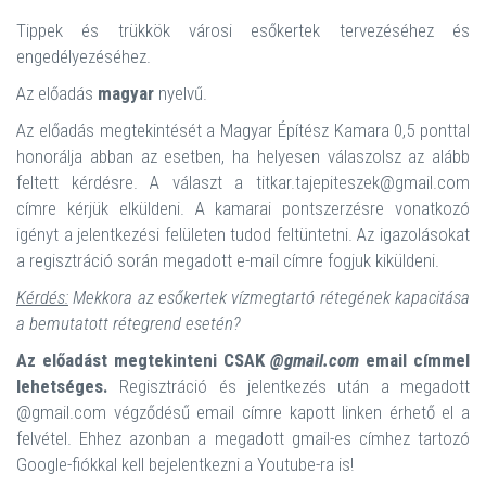
Tippek és trükkök városi esőkertek tervezéséhez és
engedélyezéséhez.
Az előadás
magyar
nyelvű.
Az előadás megtekintését a Magyar Építész Kamara 0,5 ponttal
honorálja abban az esetben, ha helyesen válaszolsz az alább
feltett kérdésre. A választ a titkar.tajepiteszek@gmail.com
címre kérjük elküldeni. A kamarai pontszerzésre vonatkozó
igényt a jelentkezési felületen tudod feltüntetni. Az igazolásokat
a regisztráció során megadott e-mail címre fogjuk kiküldeni.
Kérdés:
Mekkora az esőkertek vízmegtartó rétegének kapacitása
a bemutatott rétegrend esetén?
Az előadást megtekinteni CSAK
@gmail.com
email címmel
lehetséges.
Regisztráció és jelentkezés után a megadott
@gmail.com végződésű email címre kapott linken érhető el a
felvétel. Ehhez azonban a megadott gmail-es címhez tartozó
Google-fiókkal kell bejelentkezni a Youtube-ra is!