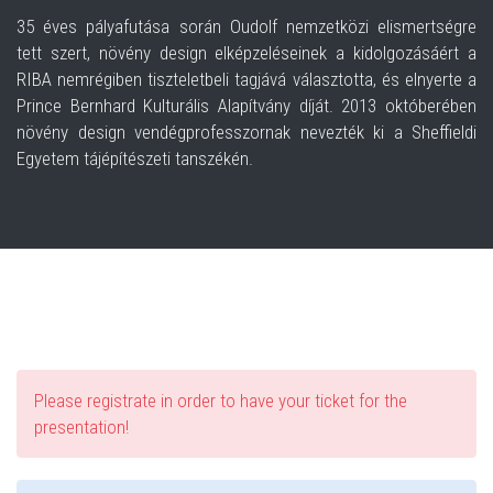
35 éves pályafutása során Oudolf nemzetközi elismertségre
tett szert, növény design elképzeléseinek a kidolgozásáért a
RIBA nemrégiben tiszteletbeli tagjává választotta, és elnyerte a
Prince Bernhard Kulturális Alapítvány díját. 2013 októberében
növény design vendégprofesszornak nevezték ki a Sheffieldi
Egyetem tájépítészeti tanszékén.
Please registrate in order to have your ticket for the
presentation!