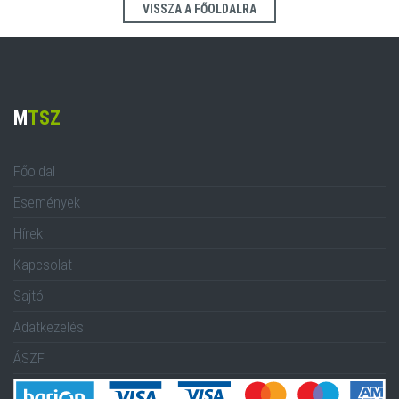
VISSZA A FŐOLDALRA
M
TSZ
Főoldal
Események
Hírek
Kapcsolat
Sajtó
Adatkezelés
ÁSZF