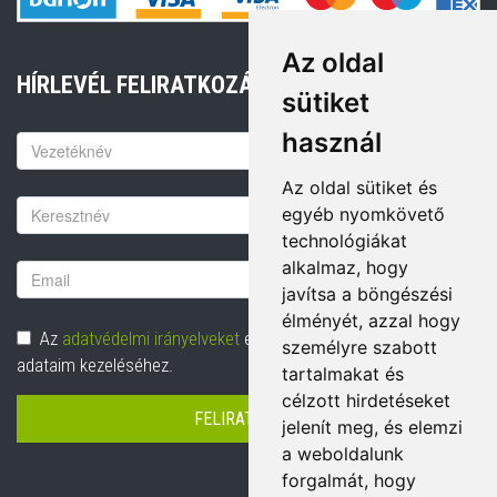
Az oldal
HÍRLEVÉL FELIRATKOZÁS
sütiket
használ
Keresztnév
Az oldal sütiket és
Vezetéknév
egyéb nyomkövető
technológiákat
alkalmaz, hogy
Email
javítsa a böngészési
cím
élményét, azzal hogy
Adatvédelem
Az
adatvédelmi irányelveket
elolvastam és hozzájárulok
személyre szabott
adataim kezeléséhez.
tartalmakat és
célzott hirdetéseket
FELIRATKOZÁS
jelenít meg, és elemzi
a weboldalunk
forgalmát, hogy