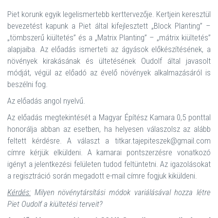
Piet korunk egyik legelismertebb kerttervezője. Kertjein keresztül
bevezetést kapunk a Piet által kifejlesztett „Block Planting” –
„tömbszerű kiültetés” és a „Matrix Planting” – „mátrix kiültetés”
alapjaiba. Az előadás ismerteti az ágyások előkészítésének, a
növények kirakásának és ültetésének Oudolf által javasolt
módját, végül az előadó az évelő növények alkalmazásáról is
beszélni fog.
Az előadás angol nyelvű.
Az előadás megtekintését a Magyar Építész Kamara 0,5 ponttal
honorálja abban az esetben, ha helyesen válaszolsz az alább
feltett kérdésre. A választ a titkar.tajepiteszek@gmail.com
címre kérjük elküldeni. A kamarai pontszerzésre vonatkozó
igényt a jelentkezési felületen tudod feltüntetni. Az igazolásokat
a regisztráció során megadott e-mail címre fogjuk kiküldeni.
Kérdés:
Milyen növénytársítási módok variálásával hozza létre
Piet Oudolf a kiültetési terveit?