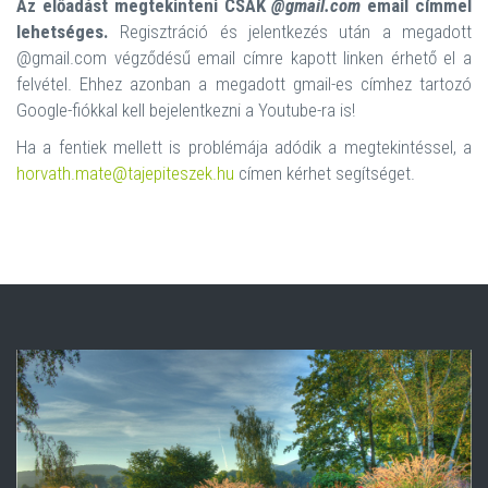
Az előadást megtekinteni CSAK
@gmail.com
email címmel
lehetséges.
Regisztráció és jelentkezés után a megadott
@gmail.com végződésű email címre kapott linken érhető el a
felvétel. Ehhez azonban a megadott gmail-es címhez tartozó
Google-fiókkal kell bejelentkezni a Youtube-ra is!
Ha a fentiek mellett is problémája adódik a megtekintéssel, a
horvath.mate@tajepiteszek.hu
címen kérhet segítséget.