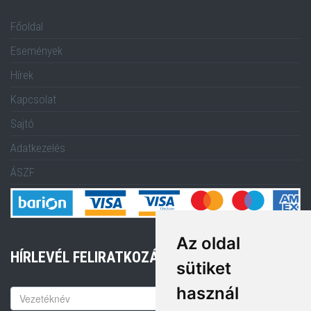
Főoldal
Események
Hírek
Kapcsolat
Sajtó
Adatkezelés
ÁSZF
Az oldal
HÍRLEVÉL FELIRATKOZÁS
sütiket
használ
Keresztnév