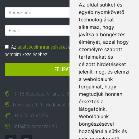
Az oldal sütiket és
Vezetéknév
egyéb nyomkövető
technológiákat
alkalmaz, hogy
Email
javítsa a böngészési
cím
élményét, azzal hogy
Adatvédelem
Az
adatvédelmi irányelveket
elolvastam és hozzájárulok
személyre szabott
adataim kezeléséhez.
tartalmakat és
célzott hirdetéseket
FELIRATKOZÁS
jelenít meg, és elemzi
a weboldalunk
forgalmát, hogy
1118 Budapest, Villányi út 35-43.
megtudjuk honnan
érkeztek a
Levelezés: 1111 Budapest, Karinthy Frigyes út 24.
látogatóink.
+36 30 616-2276
Weboldalunk
böngészésével
info@tajepiteszek.hu
hozzájárul a sütik és
más nyomkövető