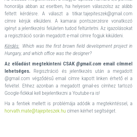
honorálja abban az esetben, ha helyesen válaszolsz az alább
feltett kérdésre. A választ a titkar.tajepiteszek@gmail.com
címre kérjük elküldeni. A kamarai pontszerzésre vonatkozó
igényt a jelentkezési felületen tudod feltüntetni. Az igazolásokat
a regisztráció során megadott e-mail címre fogjuk kiküldeni.
Kérdés:
Which was the first brown field development project in
Hungary, and which office was the designer?
Az előadást megtekinteni CSAK
@gmail.com
email címmel
lehetséges.
Regisztráció és jelentkezés után a megadott
@gmail.com végződésű email címre kapott linken érhető el a
felvétel. Ehhez azonban a megadott gmail-es címhez tartozó
Google-fiókkal kell bejelentkezni a Youtube-ra is!
Ha a fentiek mellett is problémája adódik a megtekintéssel, a
horvath.mate@tajepiteszek.hu
címen kérhet segítséget.