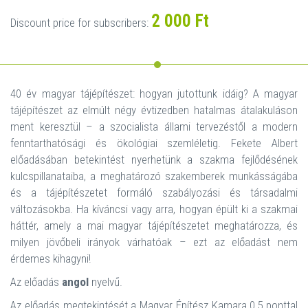
2 000 Ft
Discount price for subscribers:
40 év magyar tájépítészet: hogyan jutottunk idáig? A magyar
tájépítészet az elmúlt négy évtizedben hatalmas átalakuláson
ment keresztül – a szocialista állami tervezéstől a modern
fenntarthatósági és ökológiai szemléletig. Fekete Albert
előadásában betekintést nyerhetünk a szakma fejlődésének
kulcspillanataiba, a meghatározó szakemberek munkásságába
és a tájépítészetet formáló szabályozási és társadalmi
változásokba. Ha kíváncsi vagy arra, hogyan épült ki a szakmai
háttér, amely a mai magyar tájépítészetet meghatározza, és
milyen jövőbeli irányok várhatóak – ezt az előadást nem
érdemes kihagyni!
Az előadás
angol
nyelvű.
Az előadás megtekintését a Magyar Építész Kamara 0,5 ponttal