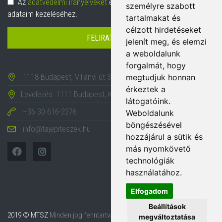
Adatvédelem
Az
adatvédelmi irányelveket
elolvastam és hozzájárulok
személyre szabott
adataim kezeléséhez.
tartalmakat és
célzott hirdetéseket
FELIRATKOZÁS
jelenít meg, és elemzi
a weboldalunk
forgalmát, hogy
1118 Budapest, Villányi út 35-43.
megtudjuk honnan
érkeztek a
Levelezés: 1111 Budapest, Karinthy Frigyes út 24.
látogatóink.
+36 30 616-2276
Weboldalunk
böngészésével
info@tajepiteszek.hu
hozzájárul a sütik és
más nyomkövető
technológiák
használatához.
Elfogadom
Beállítások
2019 © MTSZ
Minden jog fenntartva.
megváltoztatása