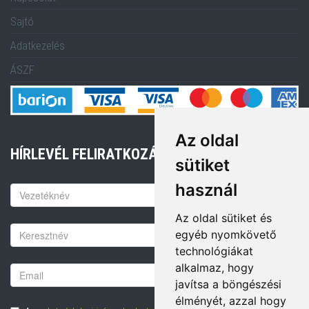
Sajtó
Adatkezelés
ÁSZF
Az oldal
HÍRLEVÉL FELIRATKOZÁS
sütiket
használ
Keresztnév
Az oldal sütiket és
Vezetéknév
egyéb nyomkövető
technológiákat
alkalmaz, hogy
Email
javítsa a böngészési
cím
élményét, azzal hogy