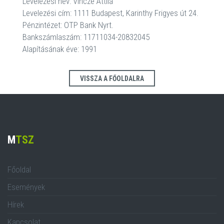
Levelezési név: Vincze Attila
Levelezési cím: 1111 Budapest, Karinthy Frigyes út 24.
Pénzintézet: OTP Bank Nyrt.
Bankszámlaszám: 11711034-20832045
Alapításának éve: 1991
VISSZA A FŐOLDALRA
M
TSZ
Főoldal
Események
Hírek
Kapcsolat