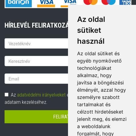
Az oldal
HÍRLEVÉL FELIRATKOZÁS
sütiket
használ
Keresztnév
Az oldal sütiket és
Vezetéknév
egyéb nyomkövető
technológiákat
alkalmaz, hogy
Email
javítsa a böngészési
cím
élményét, azzal hogy
Adatvédelem
Az
adatvédelmi irányelveket
elolvastam és hozzájárulok
személyre szabott
adataim kezeléséhez.
tartalmakat és
célzott hirdetéseket
FELIRATKOZÁS
jelenít meg, és elemzi
a weboldalunk
forgalmát, hogy