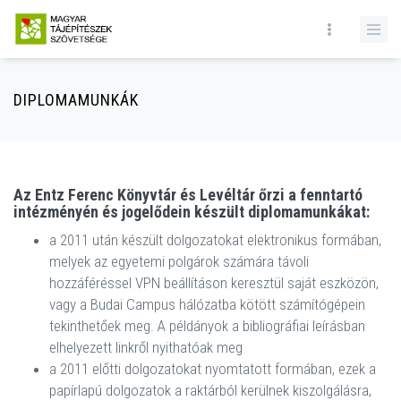
DIPLOMAMUNKÁK
Az Entz Ferenc Könyvtár és Levéltár őrzi a fenntartó
intézményén és jogelődein készült diplomamunkákat:
a 2011 után készült dolgozatokat elektronikus formában,
melyek az egyetemi polgárok számára távoli
hozzáféréssel VPN beállításon keresztül saját eszközön,
vagy a Budai Campus hálózatba kötött számítógépein
tekinthetőek meg. A példányok a bibliográfiai leírásban
elhelyezett linkről nyithatóak meg
a 2011 előtti dolgozatokat nyomtatott formában, ezek a
papírlapú dolgozatok a raktárból kerülnek kiszolgálásra,