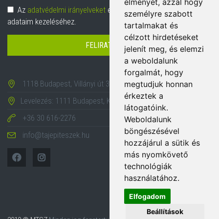
élményét, azzal hogy
Adatvédelem
Az
adatvédelmi irányelveket
elolvastam és hozzájárulok
személyre szabott
adataim kezeléséhez.
tartalmakat és
célzott hirdetéseket
FELIRATKOZÁS
jelenít meg, és elemzi
a weboldalunk
forgalmát, hogy
1118 Budapest, Villányi út 35-43.
megtudjuk honnan
érkeztek a
Levelezés: 1111 Budapest, Karinthy Frigyes út 24.
látogatóink.
+36 30 616-2276
Weboldalunk
böngészésével
info@tajepiteszek.hu
hozzájárul a sütik és
más nyomkövető
technológiák
használatához.
Elfogadom
Beállítások