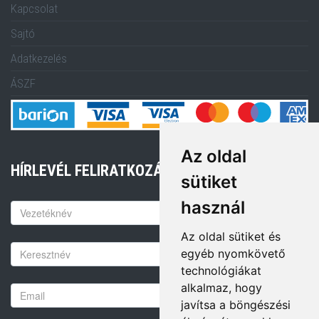
Kapcsolat
Sajtó
Adatkezelés
ÁSZF
Az oldal
HÍRLEVÉL FELIRATKOZÁS
sütiket
használ
Keresztnév
Az oldal sütiket és
Vezetéknév
egyéb nyomkövető
technológiákat
alkalmaz, hogy
Email
javítsa a böngészési
cím