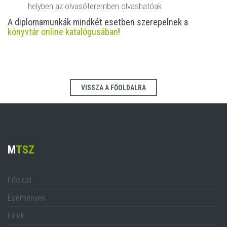
helyben az olvasóteremben olvashatóak
A diplomamunkák mindkét esetben szerepelnek a
könyvtár online katalógusában
!
VISSZA A FŐOLDALRA
M
TSZ
Főoldal
Események
Hírek