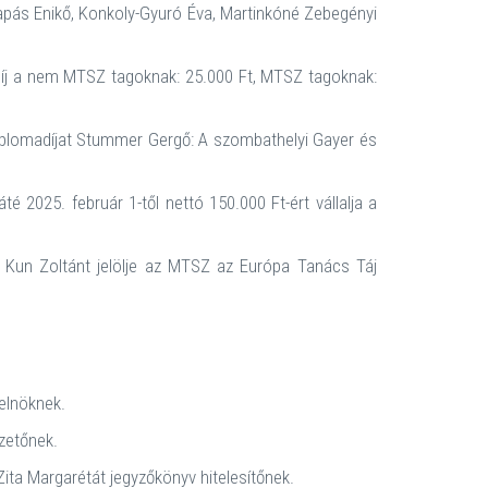
apás Enikő, Konkoly-Gyuró Éva, Martinkóné Zebegényi
 díj a nem MTSZ tagoknak: 25.000 Ft, MTSZ tagoknak:
diplomadíjat Stummer Gergő: A szombathelyi Gayer és
 2025. február 1-től nettó 150.000 Ft-ért vállalja a
 Kun Zoltánt jelölje az MTSZ az Európa Tanács Táj
 elnöknek.
zetőnek.
ita Margarétát jegyzőkönyv hitelesítőnek.