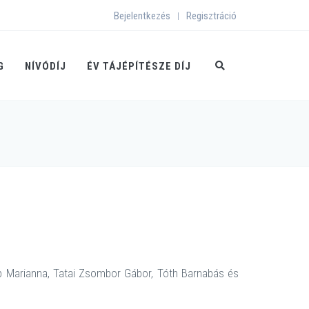
Bejelentkezés
Regisztráció
|
G
NÍVÓDÍJ
ÉV TÁJÉPÍTÉSZE DÍJ
ap Marianna, Tatai Zsombor Gábor, Tóth Barnabás és