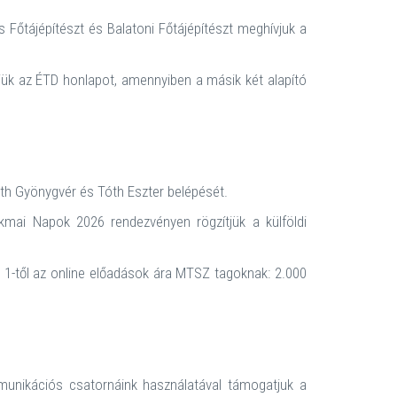
Főtájépítészt és Balatoni Főtájépítészt meghívjuk a
tjük az ÉTD honlapot, amennyiben a másik két alapító
th Gyönygvér és Tóth Eszter belépését.
mai Napok 2026 rendezvényen rögzítjük a külföldi
 1-től az online előadások ára MTSZ tagoknak: 2.000
unikációs csatornáink használatával támogatjuk a