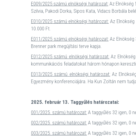
E009/2025 számú elnökségi határozat:
Az Elnökség 5
Szilvia, Pakodi Dorka, Sipos Kata, Vidacs Borbála bel
E010/2025 számú elnökségi határozat:
Az Elnökség 5
10.000 Ft.
E011/2025 számú elnökségi határozat:
Az Elnökség 3
Brenner park megújítási terve kapja.
E012/2025 számú elnökségi határozat:
Az Elnökség 4
kommunikációs feladatokat három hónapon keresztü
E013/2025 számú elnökségi határozat:
Az Elnökség 
Egyezmény konferenciájára. Ha Kun Zoltán nem tudja v
2025. február 13. Taggyűlés határozatai:
001/2025. számú határozat:
A taggyűlés 32 igen, 0 n
002/2025. számú határozat:
A taggyűlés 32 igen, 0 n
003/2025. számú határozat:
A taggyűlés 32 igen, 0 n