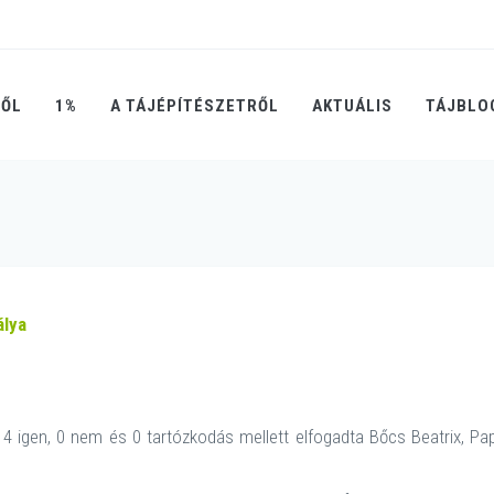
RŐL
1%
A TÁJÉPÍTÉSZETRŐL
AKTUÁLIS
TÁJBLO
álya
4 igen, 0 nem és 0 tartózkodás mellett elfogadta Bőcs Beatrix, P