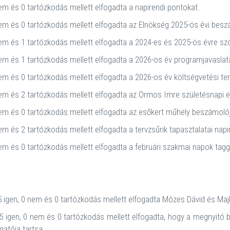
nem és 0 tartózkodás mellett elfogadta a napirendi pontokat.
em és 0 tartózkodás mellett elfogadta az Elnökség 2025-ös évi besz
nem és 1 tartózkodás mellett elfogadta a 2024-es és 2025-ös évre s
em és 1 tartózkodás mellett elfogadta a 2026-os év programjavaslat
em és 0 tartózkodás mellett elfogadta a 2026-os év költségvetési ter
nem és 2 tartózkodás mellett elfogadta az Ormos Imre születésnapi
em és 0 tartózkodás mellett elfogadta az esőkert műhely beszámolój
em és 2 tartózkodás mellett elfogadta a tervzsűrik tapasztalatai napi
em és 0 tartózkodás mellett elfogadta a februári szakmai napok tagg
 igen, 0 nem és 0 tartózkodás mellett elfogadta Mózes Dávid és Majkú
 igen, 0 nem és 0 tartózkodás mellett elfogadta, hogy a megnyitó 
atója tartsa.