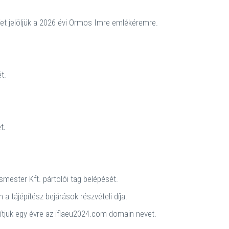
et jelöljük a 2026 évi Ormos Imre emlékéremre.
t.
t.
mester Kft. pártolói tag belépését.
a tájépítész bejárások részvételi díja.
tjuk egy évre az iflaeu2024.com domain nevet.