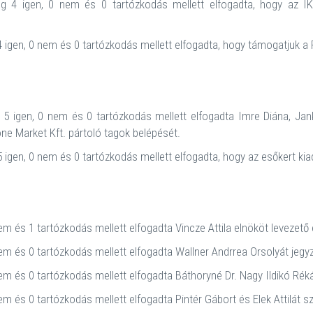
 4 igen, 0 nem és 0 tartózkodás mellett elfogadta, hogy az IKE
 igen, 0 nem és 0 tartózkodás mellett elfogadta, hogy támogatjuk a F
5 igen, 0 nem és 0 tartózkodás mellett elfogadta Imre Diána, Jank
one Market Kft. pártoló tagok belépését.
 igen, 0 nem és 0 tartózkodás mellett elfogadta, hogy az esőkert kia
em és 1 tartózkodás mellett elfogadta Vincze Attila elnököt levezető
em és 0 tartózkodás mellett elfogadta Wallner Andrrea Orsolyát jeg
em és 0 tartózkodás mellett elfogadta Báthoryné Dr. Nagy Ildikó Rék
em és 0 tartózkodás mellett elfogadta Pintér Gábort és Elek Attilát 