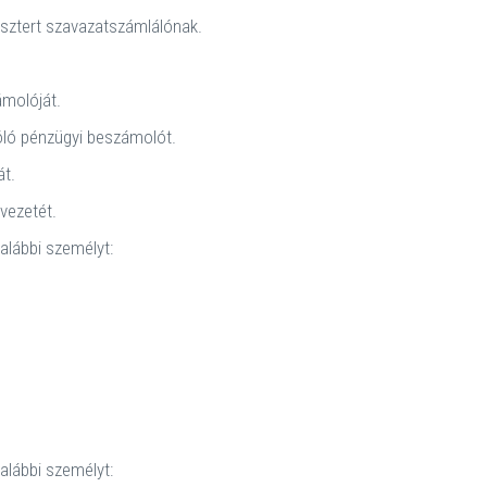
Esztert szavazatszámlálónak.
ámolóját.
óló pénzügyi beszámolót.
át.
vezetét.
alábbi személyt:
alábbi személyt: