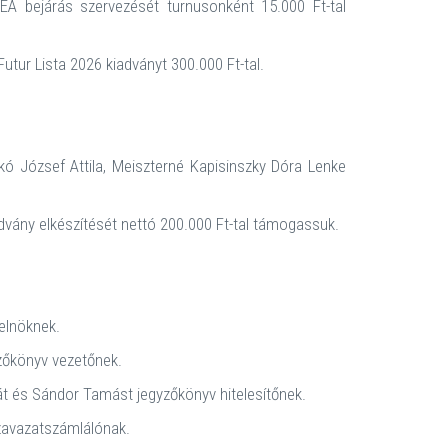
A bejárás szervezését turnusonként 15.000 Ft-tal
utur Lista 2026 kiadványt 300.000 Ft-tal.
ó József Attila, Meiszterné Kapisinszky Dóra Lenke
dvány elkészítését nettó 200.000 Ft-tal támogassuk.
 elnöknek.
yzőkönyv vezetőnek.
át és Sándor Tamást jegyzőkönyv hitelesítőnek.
szavazatszámlálónak.