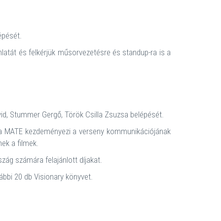
épését.
nlatát és felkérjük műsorvezetésre és standup-ra is a
vid, Stummer Gergő, Török Csilla Zsuzsa belépését.
s a MATE kezdeményezi a verseny kommunikációjának
ek a filmek.
zág számára felajánlott díjakat.
ábbi 20 db Visionary könyvet.