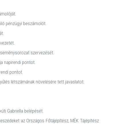
ámolóját.
zóló pénzügyi beszámolót.
át.
vezetét.
 eseménysorozat szervezését.
a napirendi pontot.
rendi pontot.
yűlés létszámának növelésére tett javaslatot.
ti Gabriella belépését.
beszédeket az Országos Főtájépítész, MÉK Tájépítész