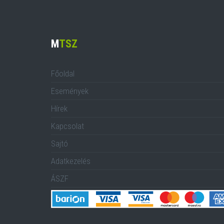
M
TSZ
Főoldal
Események
Hírek
Kapcsolat
Sajtó
Adatkezelés
ÁSZF