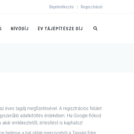
Bejelentkezés
Regisztráció
|
G
NÍVÓDÍJ
ÉV TÁJÉPÍTÉSZE DÍJ
z éves tagdíj megfizetésével. A regisztrációs felület
 egyszerűbb adatkitöltés érdekében. Ha Google-fiókod
akár emlékeztetőt, értesítést is kaphatsz!
Erre belépve a bal oldali menüsorból a
Tagság
fülre