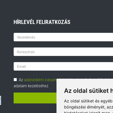
HÍRLEVÉL FELIRATKOZÁS
Keresztnév
Vezetéknév
Email
cím
Adatvédelem
Az
adatvédelmi irányelveket
elolvastam és hozzájárulok
adataim kezeléséhez.
Az oldal sütiket 
FELIRATKOZÁS
Az oldal sütiket és egyé
böngészési élményét, azz