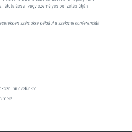
al, átutalással, vagy személyes befizetés útján
 esetekben számukra például a szakmai konferenciák
akozni hírlevelünkre!
címen!