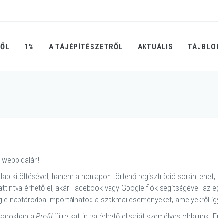
RŐL
1%
A TÁJÉPÍTÉSZETRŐL
AKTUÁLIS
TÁJBLO
 weboldalán!
lap kitöltésével, hanem a honlapon történő regisztráció során lehet, a
attintva érhető el, akár Facebook vagy Google-fiók segítségével, az
ogle-naptárodba importálhatod a szakmai eseményeket, amelyekről így 
ő sarokban a
Profil
fülre kattintva érhető el saját személyes oldalunk. 