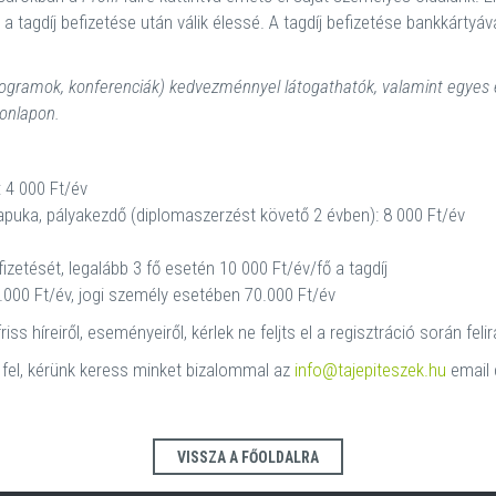
 a tagdíj befizetése után válik élessé. A tagdíj befizetése bankkártyáv
rogramok, konferenciák) kedvezménnyel látogathatók, valamint egyes
honlapon.
: 4 000 Ft/év
 apuka, pályakezdő (diplomaszerzést követő 2 évben): 8 000 Ft/év
izetését, legalább 3 fő esetén 10 000 Ft/év/fő a tagdíj
000 Ft/év, jogi személy esetében 70.000 Ft/év
s híreiről, eseményeiről, kérlek ne feljts el a regisztráció során felir
 fel, kérünk keress minket bizalommal az
info@tajepiteszek.hu
email 
VISSZA A FŐOLDALRA