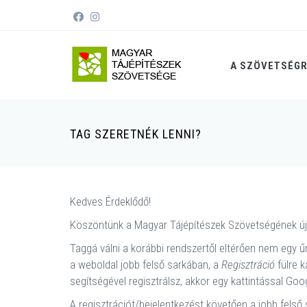
A SZÖVETSÉG
TAG SZERETNÉK LENNI?
Kedves Érdeklődő!
Köszöntünk a Magyar Tájépítészek Szövetségének új
Taggá válni a korábbi rendszertől eltérően nem egy űr
a weboldal jobb felső sarkában, a
Regisztráció
fülre k
segítségével regisztrálsz, akkor egy kattintással Go
A regisztrációt/bejelentkezést követően a jobb fels