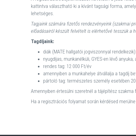
kattintva választható ki a kívánt tagsági forma, amely
lehetséges.
Tagjaink számára fizetős rendezvényeink (szakmai p
előadásairól készült felvételt is elérhetővé tesszük a 
Tagdíjaink:
diák (MATE hallgatói jogviszonnyal rendelkezik)
nyugdíjas, munkanélküli, GYES-en lévő anyuka,
rendes tag: 12 000 Ft/év
amennyiben a munkahelye átvállalja a tagdíj bef
pártoló tag: természetes személy esetében 20.
Amennyiben értesülni szeretnél a tájépítész szakma fris
Ha a regisztrációs folyamat során kérdésed merülne