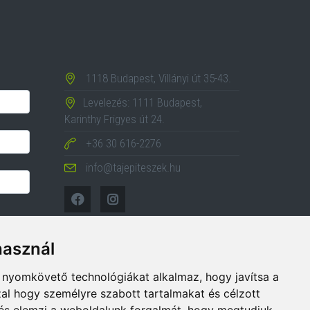
1118 Budapest, Villányi út 35-43.
Levelezés: 1111 Budapest,
Karinthy Frigyes út 24.
+36 30 616-2276
info@tajepiteszek.hu
használ
b nyomkövető technológiákat alkalmaz, hogy javítsa a
al hogy személyre szabott tartalmakat és célzott