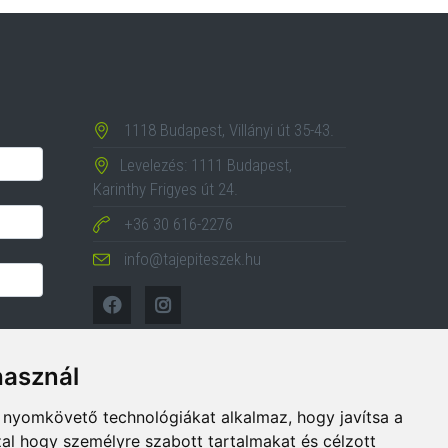
1118 Budapest, Villányi út 35-43.
Levelezés: 1111 Budapest,
Karinthy Frigyes út 24.
+36 30 616-2276
info@tajepiteszek.hu
használ
b nyomkövető technológiákat alkalmaz, hogy javítsa a
al hogy személyre szabott tartalmakat és célzott