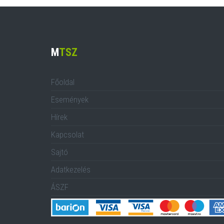
M
TSZ
Főoldal
Események
Hírek
Kapcsolat
Sajtó
Adatkezelés
ÁSZF