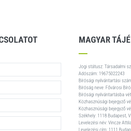
PCSOLATOT
MAGYAR TÁJÉ
Jogi státusz: Társadalmi s
Adószám: 19675022243
Bírósági nyilvántartási sz
Bíróság neve: Fővárosi Bír
Bírósági nyilvántartásba vét
Közhasznúsági bejegyző v
Közhasznúsági bejegyző vé
Székhely: 1118 Budapest, Vil
Levelezési név: Vincze Attil
Levelezési cím: 1111 Budape