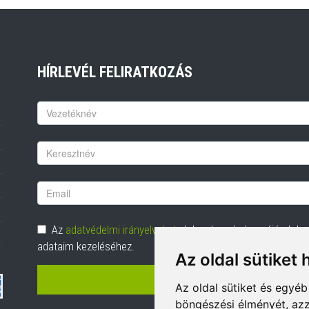
HÍRLEVÉL FELIRATKOZÁS
Keresztnév
Vezetéknév
Email
cím
Adatvédelem
Az
adatvédelmi irányelveket
elolvastam és hozzájárulok
adataim kezeléséhez.
Az oldal sütiket 
FELIRATKOZÁS
Az oldal sütiket és egyé
böngészési élményét, azz