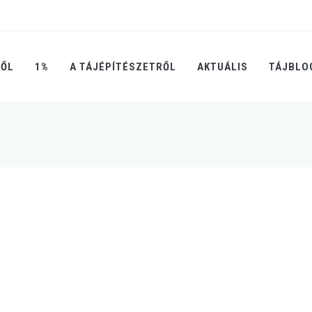
RŐL
1%
A TÁJÉPÍTÉSZETRŐL
AKTUÁLIS
TÁJBLO