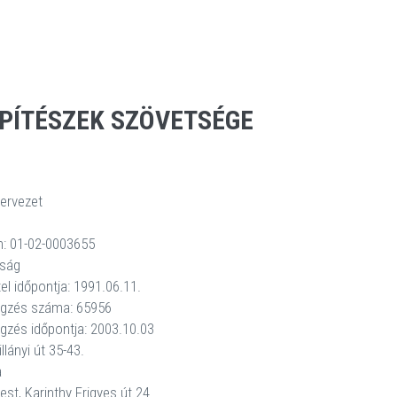
PÍTÉSZEK SZÖVETSÉGE
zervezet
ám: 01-02-0003655
óság
el időpontja: 1991.06.11.
égzés száma: 65956
gzés időpontja: 2003.10.03
lányi út 35-43.
a
st, Karinthy Frigyes út 24.