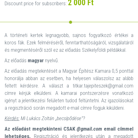
2 000 Ft
Discount price for subscribers:
A történeti kertek legnagyobb, sajnos fogyatkozó értékei a
koros fák. Ezek felméréséről, fenntarthatóságáról, vizsgálatáról
és megmentéséről szól ez az előadás Székelyföldi példákkal.
Az előadás
magyar
nyelvű.
Az előadás megtekintését a Magyar Építész Kamara 0,5 ponttal
honorálja abban az esetben, ha helyesen válaszolsz az alább
feltett kérdésre. A választ a titkar.tajepiteszek@gmail.com
címre kérjük elküldeni. A kamarai pontszerzésre vonatkozó
igényt a jelentkezési felületen tudod feltüntetni. Az igazolásokat
a regisztráció során megadott e-mail címre fogjuk kiküldeni.
Kérdés:
Mi Lukács Zoltán „becsípődése”?
Az előadást megtekinteni CSAK
@gmail.com
email címmel
lehetséges.
Regisztráció és jelentkezés után a megadott