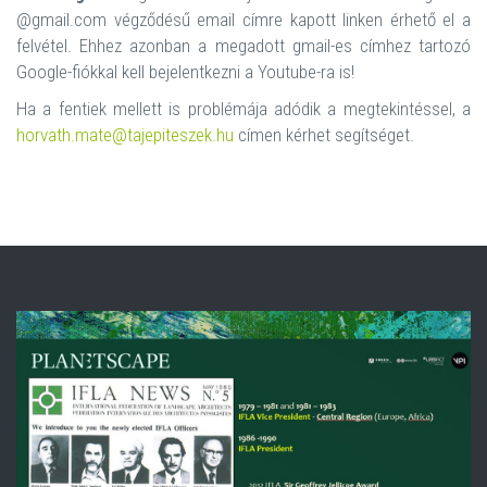
@gmail.com végződésű email címre kapott linken érhető el a
felvétel. Ehhez azonban a megadott gmail-es címhez tartozó
Google-fiókkal kell bejelentkezni a Youtube-ra is!
Ha a fentiek mellett is problémája adódik a megtekintéssel, a
horvath.mate@tajepiteszek.hu
címen kérhet segítséget.