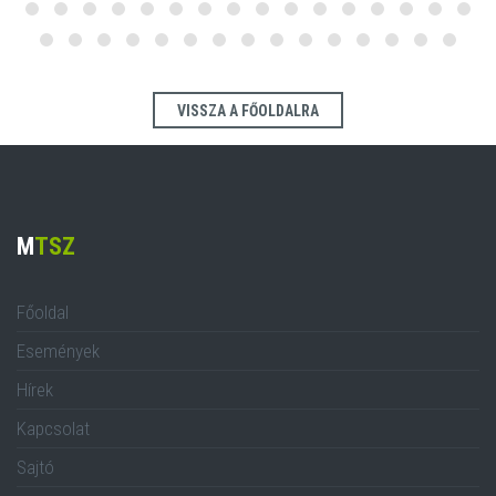
VISSZA A FŐOLDALRA
M
TSZ
Főoldal
Események
Hírek
Kapcsolat
Sajtó