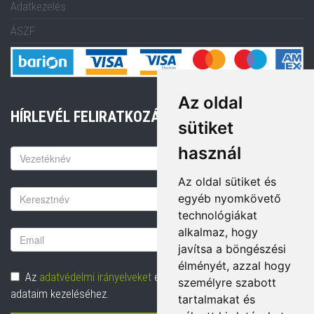
Adatkezelés
ÁSZF
Az oldal
HÍRLEVÉL FELIRATKOZÁS
sütiket
használ
Keresztnév
Az oldal sütiket és
Vezetéknév
egyéb nyomkövető
technológiákat
alkalmaz, hogy
Email
javítsa a böngészési
cím
élményét, azzal hogy
Adatvédelem
Az
adatvédelmi irányelveket
elolvastam és hozzájárulok
személyre szabott
adataim kezeléséhez.
tartalmakat és