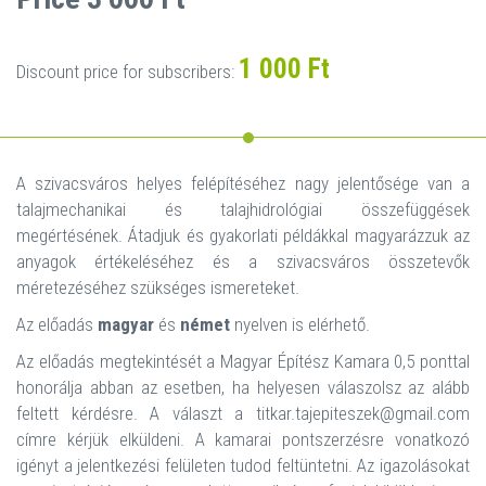
1 000 Ft
Discount price for subscribers:
A szivacsváros helyes felépítéséhez nagy jelentősége van a
talajmechanikai és talajhidrológiai összefüggések
megértésének. Átadjuk és gyakorlati példákkal magyarázzuk az
anyagok értékeléséhez és a szivacsváros összetevők
méretezéséhez szükséges ismereteket.
Az előadás
magyar
és
német
nyelven is elérhető.
Az előadás megtekintését a Magyar Építész Kamara 0,5 ponttal
honorálja abban az esetben, ha helyesen válaszolsz az alább
feltett kérdésre. A választ a titkar.tajepiteszek@gmail.com
címre kérjük elküldeni. A kamarai pontszerzésre vonatkozó
igényt a jelentkezési felületen tudod feltüntetni. Az igazolásokat