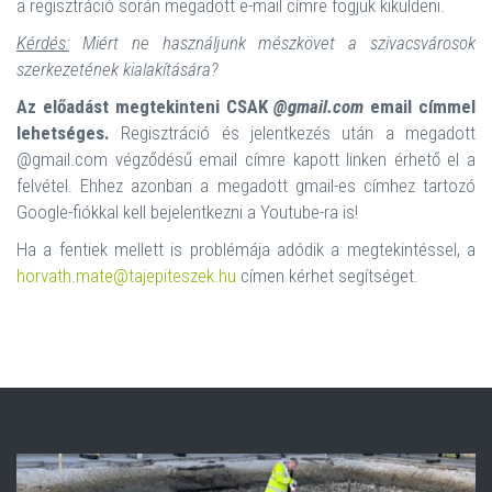
a regisztráció során megadott e-mail címre fogjuk kiküldeni.
Kérdés:
Miért ne használjunk mészkövet a szivacsvárosok
szerkezetének kialakítására?
Az előadást megtekinteni CSAK
@gmail.com
email címmel
lehetséges.
Regisztráció és jelentkezés után a megadott
@gmail.com végződésű email címre kapott linken érhető el a
felvétel. Ehhez azonban a megadott gmail-es címhez tartozó
Google-fiókkal kell bejelentkezni a Youtube-ra is!
Ha a fentiek mellett is problémája adódik a megtekintéssel, a
horvath.mate@tajepiteszek.hu
címen kérhet segítséget.