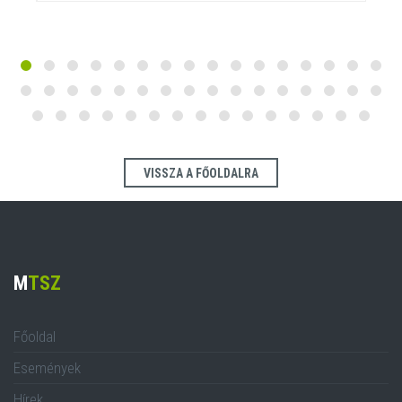
VISSZA A FŐOLDALRA
M
TSZ
Főoldal
Események
Hírek