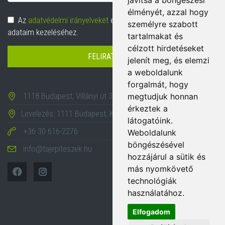
javítsa a böngészési
cím
élményét, azzal hogy
Adatvédelem
Az
adatvédelmi irányelveket
elolvastam és hozzájárulok
személyre szabott
adataim kezeléséhez.
tartalmakat és
célzott hirdetéseket
FELIRATKOZÁS
jelenít meg, és elemzi
a weboldalunk
forgalmát, hogy
1118 Budapest, Villányi út 35-43.
megtudjuk honnan
érkeztek a
Levelezés: 1111 Budapest, Karinthy Frigyes út 24.
látogatóink.
+36 30 616-2276
Weboldalunk
böngészésével
info@tajepiteszek.hu
hozzájárul a sütik és
más nyomkövető
technológiák
használatához.
Elfogadom