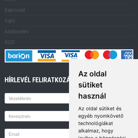
Kapcsolat
Sajtó
Adatkezelés
ÁSZF
Az oldal
HÍRLEVÉL FELIRATKOZÁS
sütiket
használ
Keresztnév
Az oldal sütiket és
Vezetéknév
egyéb nyomkövető
technológiákat
alkalmaz, hogy
Email