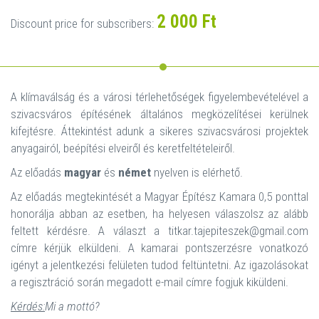
2 000 Ft
Discount price for subscribers:
A klímaválság és a városi térlehetőségek figyelembevételével a
szivacsváros építésének általános megközelítései kerülnek
kifejtésre. Áttekintést adunk a sikeres szivacsvárosi projektek
anyagairól, beépítési elveiről és keretfeltételeiről.
Az előadás
magyar
és
német
nyelven is elérhető.
Az előadás megtekintését a Magyar Építész Kamara 0,5 ponttal
honorálja abban az esetben, ha helyesen válaszolsz az alább
feltett kérdésre. A választ a titkar.tajepiteszek@gmail.com
címre kérjük elküldeni. A kamarai pontszerzésre vonatkozó
igényt a jelentkezési felületen tudod feltüntetni. Az igazolásokat
a regisztráció során megadott e-mail címre fogjuk kiküldeni.
Kérdés:
Mi a mottó?