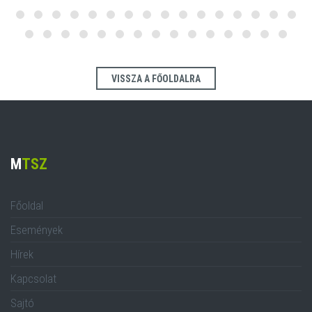
VISSZA A FŐOLDALRA
M
TSZ
Főoldal
Események
Hírek
Kapcsolat
Sajtó