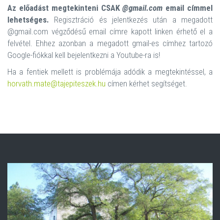
Az előadást megtekinteni CSAK
@gmail.com
email címmel
lehetséges.
Regisztráció és jelentkezés után a megadott
@gmail.com végződésű email címre kapott linken érhető el a
felvétel. Ehhez azonban a megadott gmail-es címhez tartozó
Google-fiókkal kell bejelentkezni a Youtube-ra is!
Ha a fentiek mellett is problémája adódik a megtekintéssel, a
horvath.mate@tajepiteszek.hu
címen kérhet segítséget.