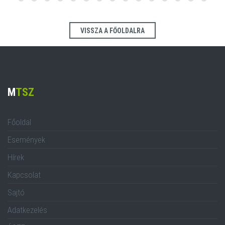
VISSZA A FŐOLDALRA
M
TSZ
Főoldal
Események
Hírek
Kapcsolat
Sajtó
Adatkezelés