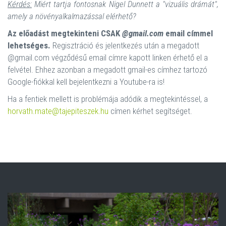
Kérdés:
Miért tartja fontosnak Nigel Dunnett a "vizuális drámát",
amely a növényalkalmazással elérhető?
Az előadást megtekinteni CSAK
@gmail.com
email címmel
lehetséges.
Regisztráció és jelentkezés után a megadott
@gmail.com végződésű email címre kapott linken érhető el a
felvétel. Ehhez azonban a megadott gmail-es címhez tartozó
Google-fiókkal kell bejelentkezni a Youtube-ra is!
Ha a fentiek mellett is problémája adódik a megtekintéssel, a
horvath.mate@tajepiteszek.hu
címen kérhet segítséget.