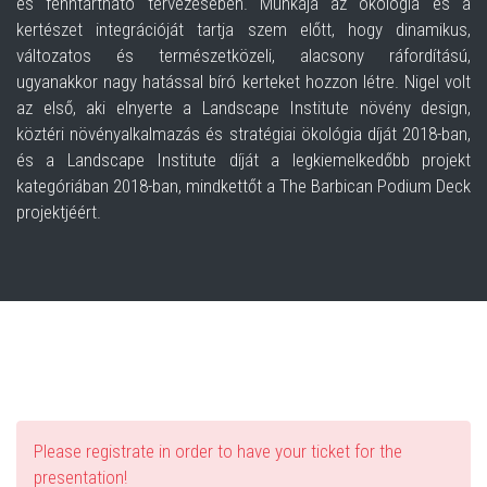
és fenntartható tervezésében. Munkája az ökológia és a
kertészet integrációját tartja szem előtt, hogy dinamikus,
változatos és természetközeli, alacsony ráfordítású,
ugyanakkor nagy hatással bíró kerteket hozzon létre. Nigel volt
az első, aki elnyerte a Landscape Institute növény design,
köztéri növényalkalmazás és stratégiai ökológia díját 2018-ban,
és a Landscape Institute díját a legkiemelkedőbb projekt
kategóriában 2018-ban, mindkettőt a The Barbican Podium Deck
projektjéért.
Please registrate in order to have your ticket for the
presentation!