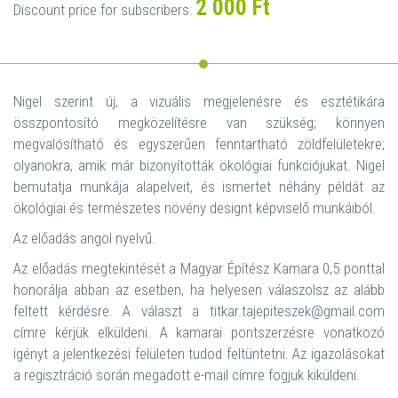
2 000 Ft
Discount price for subscribers:
Nigel szerint új, a vizuális megjelenésre és esztétikára
összpontosító megközelítésre van szükség; könnyen
megvalósítható és egyszerűen fenntartható zöldfelületekre;
olyanokra, amik már bizonyították ökológiai funkciójukat. Nigel
bemutatja munkája alapelveit, és ismertet néhány példát az
ökológiai és természetes növény designt képviselő munkáiból.
Az előadás angol nyelvű.
Az előadás megtekintését a Magyar Építész Kamara 0,5 ponttal
honorálja abban az esetben, ha helyesen válaszolsz az alább
feltett kérdésre. A választ a titkar.tajepiteszek@gmail.com
címre kérjük elküldeni. A kamarai pontszerzésre vonatkozó
igényt a jelentkezési felületen tudod feltüntetni. Az igazolásokat
a regisztráció során megadott e-mail címre fogjuk kiküldeni.