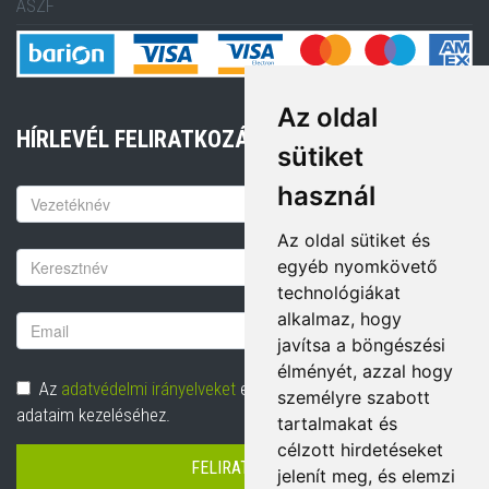
ÁSZF
Az oldal
HÍRLEVÉL FELIRATKOZÁS
sütiket
használ
Keresztnév
Az oldal sütiket és
Vezetéknév
egyéb nyomkövető
technológiákat
alkalmaz, hogy
Email
javítsa a böngészési
cím
élményét, azzal hogy
Adatvédelem
Az
adatvédelmi irányelveket
elolvastam és hozzájárulok
személyre szabott
adataim kezeléséhez.
tartalmakat és
célzott hirdetéseket
FELIRATKOZÁS
jelenít meg, és elemzi