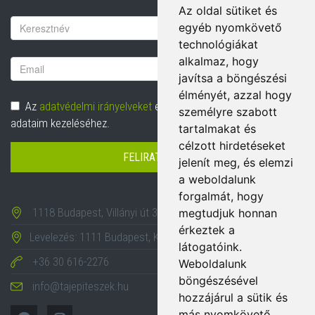
Az oldal sütiket és
Vezetéknév
egyéb nyomkövető
technológiákat
alkalmaz, hogy
Email
javítsa a böngészési
cím
élményét, azzal hogy
Adatvédelem
Az
adatvédelmi irányelveket
elolvastam és hozzájárulok
személyre szabott
adataim kezeléséhez.
tartalmakat és
célzott hirdetéseket
FELIRATKOZÁS
jelenít meg, és elemzi
a weboldalunk
forgalmát, hogy
1118 Budapest, Villányi út 35-43.
megtudjuk honnan
érkeztek a
Levelezés: 1111 Budapest, Karinthy Frigyes út 24.
látogatóink.
+36 30 616-2276
Weboldalunk
böngészésével
info@tajepiteszek.hu
hozzájárul a sütik és
más nyomkövető