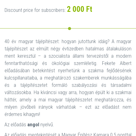
2 000 Ft
Discount price for subscribers:
40 év magyar tájépítészet: hogyan jutottunk idáig? A magyar
tájépítészet az elmúlt négy évtizedben hatalmas átalakuláson
ment keresztül – a szocialista állami tervezéstől a modern
fenntarthatósági és ökológiai szemléletig. Fekete Albert
előadásában betekintést nyerhetünk a szakma fejlődésének
kulcspillanataiba, a meghatározó szakemberek munkásságába
és a tájépítészetet formáló szabályozási és társadalmi
változásokba. Ha kíváncsi vagy arra, hogyan épült ki a szakmai
háttér, amely a mai magyar tájépítészetet meghatározza, és
milyen jövőbeli irányok várhatóak – ezt az előadást nem
érdemes kihagyni!
Az előadás
angol
nyelvű.
Az előadás megtekintését a Magyar Építész Kamara 0,5 ponttal