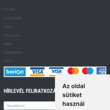
Főoldal
Események
Hírek
Kapcsolat
Sajtó
Adatkezelés
ÁSZF
Az oldal
HÍRLEVÉL FELIRATKOZÁS
sütiket
használ
Keresztnév