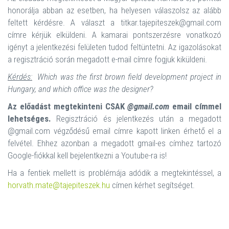
honorálja abban az esetben, ha helyesen válaszolsz az alább
feltett kérdésre. A választ a titkar.tajepiteszek@gmail.com
címre kérjük elküldeni. A kamarai pontszerzésre vonatkozó
igényt a jelentkezési felületen tudod feltüntetni. Az igazolásokat
a regisztráció során megadott e-mail címre fogjuk kiküldeni.
Kérdés:
Which was the first brown field development project in
Hungary, and which office was the designer?
Az előadást megtekinteni CSAK
@gmail.com
email címmel
lehetséges.
Regisztráció és jelentkezés után a megadott
@gmail.com végződésű email címre kapott linken érhető el a
felvétel. Ehhez azonban a megadott gmail-es címhez tartozó
Google-fiókkal kell bejelentkezni a Youtube-ra is!
Ha a fentiek mellett is problémája adódik a megtekintéssel, a
horvath.mate@tajepiteszek.hu
címen kérhet segítséget.