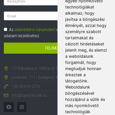
egyéb nyomkövető
technológiákat
alkalmaz, hogy
Email
javítsa a böngészési
cím
élményét, azzal hogy
Adatvédelem
Az
adatvédelmi irányelveket
elolvastam és hozzájárulok
személyre szabott
adataim kezeléséhez.
tartalmakat és
célzott hirdetéseket
FELIRATKOZÁS
jelenít meg, és elemzi
a weboldalunk
forgalmát, hogy
1118 Budapest, Villányi út 35-43.
megtudjuk honnan
érkeztek a
Levelezés: 1111 Budapest, Karinthy Frigyes út 24.
látogatóink.
+36 30 616-2276
Weboldalunk
böngészésével
info@tajepiteszek.hu
hozzájárul a sütik és
más nyomkövető
technológiák