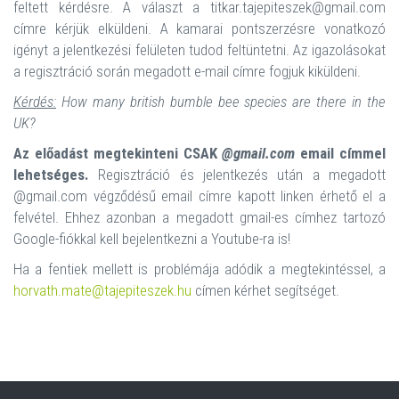
feltett kérdésre. A választ a titkar.tajepiteszek@gmail.com
címre kérjük elküldeni. A kamarai pontszerzésre vonatkozó
igényt a jelentkezési felületen tudod feltüntetni. Az igazolásokat
a regisztráció során megadott e-mail címre fogjuk kiküldeni.
Kérdés:
How many british bumble bee species are there in the
UK?
Az előadást megtekinteni CSAK
@gmail.com
email címmel
lehetséges.
Regisztráció és jelentkezés után a megadott
@gmail.com végződésű email címre kapott linken érhető el a
felvétel. Ehhez azonban a megadott gmail-es címhez tartozó
Google-fiókkal kell bejelentkezni a Youtube-ra is!
Ha a fentiek mellett is problémája adódik a megtekintéssel, a
horvath.mate@tajepiteszek.hu
címen kérhet segítséget.