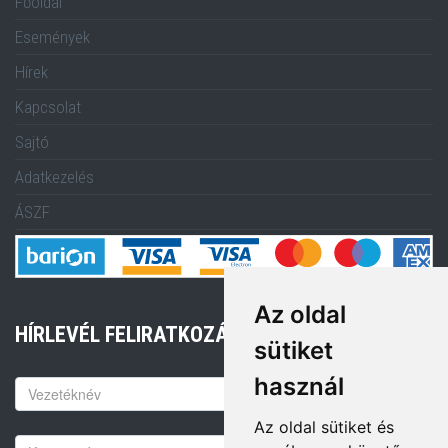
Főoldal
Események
Hírek
Kapcsolat
Sajtó
Adatkezelés
ÁSZF
Az oldal
HÍRLEVÉL FELIRATKOZÁS
sütiket
használ
Keresztnév
Az oldal sütiket és
Vezetéknév