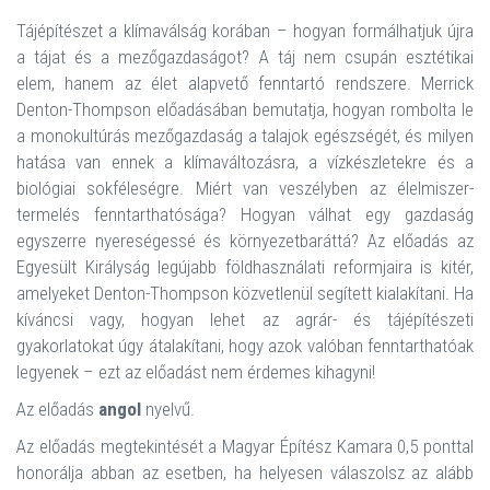
Tájépítészet a klímaválság korában – hogyan formálhatjuk újra
a tájat és a mezőgazdaságot? A táj nem csupán esztétikai
elem, hanem az élet alapvető fenntartó rendszere. Merrick
Denton-Thompson előadásában bemutatja, hogyan rombolta le
a monokultúrás mezőgazdaság a talajok egészségét, és milyen
hatása van ennek a klímaváltozásra, a vízkészletekre és a
biológiai sokféleségre. Miért van veszélyben az élelmiszer-
termelés fenntarthatósága? Hogyan válhat egy gazdaság
egyszerre nyereségessé és környezetbaráttá? Az előadás az
Egyesült Királyság legújabb földhasználati reformjaira is kitér,
amelyeket Denton-Thompson közvetlenül segített kialakítani. Ha
kíváncsi vagy, hogyan lehet az agrár- és tájépítészeti
gyakorlatokat úgy átalakítani, hogy azok valóban fenntarthatóak
legyenek – ezt az előadást nem érdemes kihagyni!
Az előadás
angol
nyelvű.
Az előadás megtekintését a Magyar Építész Kamara 0,5 ponttal
honorálja abban az esetben, ha helyesen válaszolsz az alább