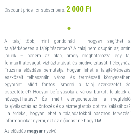
2 000 Ft
Discount price for subscribers:
A talaj több, mint gondolnád – hogyan segíthet a
talajtérképezés a tájépítészetben? A talaj nem csupán az, amin
járunk – hanem az alap, amely meghatározza egy táj
fenntarthatóságát, vízháztartását és biodiverzitását. Félegyházi
Fruzsina előadása bemutatja, hogyan lehet a talajtérképezés
eszközeit felhasználni városi és természeti környezetben
egyaránt. Miért fontos ismerni a talaj szerkezetét és
összetételét? Hogyan befolyásolja a városi burkolt felületek a
hősziget-hatást? És miért elengedhetetlen a megfelelő
talajválasztás az öntözés és a vízmegtartás optimalizálásához?
Ha érdekel, hogyan lehet a talajadatokból hasznos tervezési
információkat nyerni, ezt az előadást ne hagyd ki!
Az előadás
magyar
nyelvű.