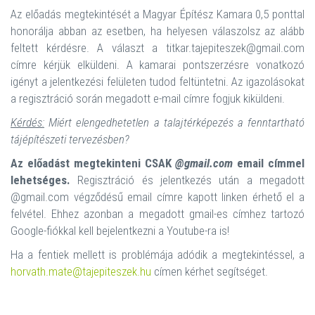
Az előadás megtekintését a Magyar Építész Kamara 0,5 ponttal
honorálja abban az esetben, ha helyesen válaszolsz az alább
feltett kérdésre. A választ a titkar.tajepiteszek@gmail.com
címre kérjük elküldeni. A kamarai pontszerzésre vonatkozó
igényt a jelentkezési felületen tudod feltüntetni. Az igazolásokat
a regisztráció során megadott e-mail címre fogjuk kiküldeni.
Kérdés:
Miért elengedhetetlen a talajtérképezés a fenntartható
tájépítészeti tervezésben?
Az előadást megtekinteni CSAK
@gmail.com
email címmel
lehetséges.
Regisztráció és jelentkezés után a megadott
@gmail.com végződésű email címre kapott linken érhető el a
felvétel. Ehhez azonban a megadott gmail-es címhez tartozó
Google-fiókkal kell bejelentkezni a Youtube-ra is!
Ha a fentiek mellett is problémája adódik a megtekintéssel, a
horvath.mate@tajepiteszek.hu
címen kérhet segítséget.