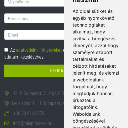
Keresztnév
Az oldal sütiket és
Vezetéknév
egyéb nyomkövető
technológiákat
alkalmaz, hogy
Email
javítsa a böngészési
cím
élményét, azzal hogy
Adatvédelem
Az
adatvédelmi irányelveket
elolvastam és hozzájárulok
személyre szabott
adataim kezeléséhez.
tartalmakat és
célzott hirdetéseket
FELIRATKOZÁS
jelenít meg, és elemzi
a weboldalunk
forgalmát, hogy
1118 Budapest, Villányi út 35-43.
megtudjuk honnan
érkeztek a
Levelezés: 1111 Budapest, Karinthy Frigyes út 24.
látogatóink.
+36 30 616-2276
Weboldalunk
böngészésével
info@tajepiteszek.hu
hozzájárul a sütik és