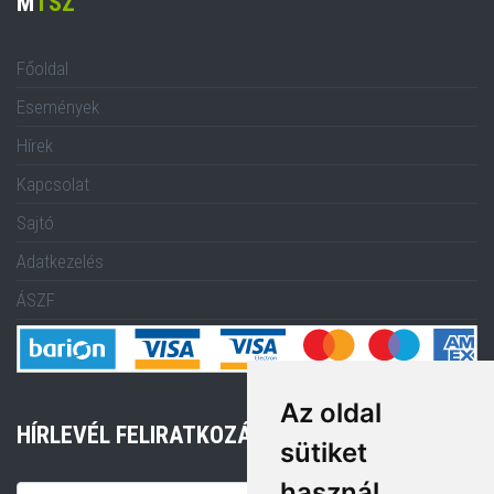
M
TSZ
Főoldal
Események
Hírek
Kapcsolat
Sajtó
Adatkezelés
ÁSZF
Az oldal
HÍRLEVÉL FELIRATKOZÁS
sütiket
használ