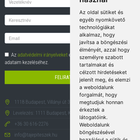
Keresztnév
Az oldal sütiket és
Vezetéknév
egyéb nyomkövető
technológiákat
alkalmaz, hogy
Email
javítsa a böngészési
cím
élményét, azzal hogy
Adatvédelem
Az
adatvédelmi irányelveket
elolvastam és hozzájárulok
személyre szabott
adataim kezeléséhez.
tartalmakat és
célzott hirdetéseket
FELIRATKOZÁS
jelenít meg, és elemzi
a weboldalunk
forgalmát, hogy
1118 Budapest, Villányi út 35-43.
megtudjuk honnan
érkeztek a
Levelezés: 1111 Budapest, Karinthy Frigyes út 24.
látogatóink.
+36 30 616-2276
Weboldalunk
böngészésével
info@tajepiteszek.hu
hozzájárul a sütik és