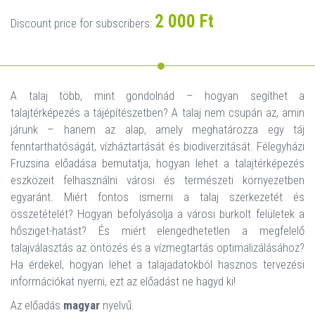
2 000 Ft
Discount price for subscribers:
A talaj több, mint gondolnád – hogyan segíthet a
talajtérképezés a tájépítészetben? A talaj nem csupán az, amin
járunk – hanem az alap, amely meghatározza egy táj
fenntarthatóságát, vízháztartását és biodiverzitását. Félegyházi
Fruzsina előadása bemutatja, hogyan lehet a talajtérképezés
eszközeit felhasználni városi és természeti környezetben
egyaránt. Miért fontos ismerni a talaj szerkezetét és
összetételét? Hogyan befolyásolja a városi burkolt felületek a
hősziget-hatást? És miért elengedhetetlen a megfelelő
talajválasztás az öntözés és a vízmegtartás optimalizálásához?
Ha érdekel, hogyan lehet a talajadatokból hasznos tervezési
információkat nyerni, ezt az előadást ne hagyd ki!
Az előadás
magyar
nyelvű.