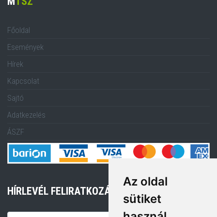
M
TSZ
Főoldal
Események
Hírek
Kapcsolat
Sajtó
Adatkezelés
ÁSZF
Az oldal
HÍRLEVÉL FELIRATKOZÁS
sütiket
használ