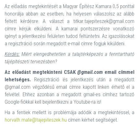
Az előadás megtekintését a Magyar Építész Kamara 0,5 ponttal
honorálja abban az esetben, ha helyesen válaszolsz az alább
feltett kérdésre. A választ a titkar.tajepiteszek@gmail.com
címre kérjük elküldeni. A kamarai pontszerzésre vonatkozó
igényt a jelentkezési felületen tudod feltüntetni. Az igazolásokat
a regisztráció során megadott e-mail címre fogjuk kiküldeni.
Kérdés:
Miért elengedhetetlen a talajtérképezés a fenntartható
tájépítészeti tervezésben?
Az előadást megtekinteni CSAK
@gmail.com
email címmel
lehetséges.
Regisztráció és jelentkezés után a megadott
@gmail.com végződésű email címre kapott linken érhető el a
felvétel. Ehhez azonban a megadott gmail-es címhez tartozó
Google-fiókkal kell bejelentkezni a Youtube-ra is!
Ha a fentiek mellett is problémája adódik a megtekintéssel, a
horvath.mate@tajepiteszek.hu
címen kérhet segítséget.