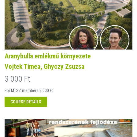
Aranybulla emlékmű környezete
Vojtek Tímea, Ghyczy Zsuzsa
3 000 Ft
For MTSZ members 2 000 Ft
COURSE DETAILS