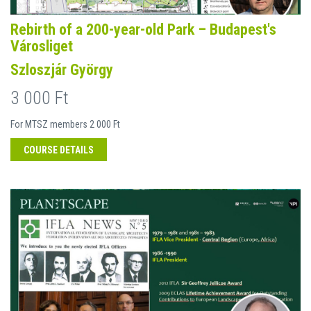
Rebirth of a 200-year-old Park – Budapest's
Városliget
Szloszjár György
3 000 Ft
For MTSZ members 2 000 Ft
COURSE DETAILS