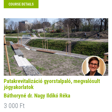
COURSE DETAILS
Patakrevitalizáció gyorstalpaló, megvalósult
jógyakorlatok
Báthoryné dr. Nagy Ildikó Réka
3 000 Ft