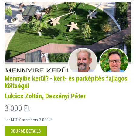
Mennyibe kerül? - kert- és parképítés fajlagos
költségei
Lukács Zoltán, Dezsényi Péter
3 000 Ft
For MTSZ members 2 000 Ft
COURSE DETAILS