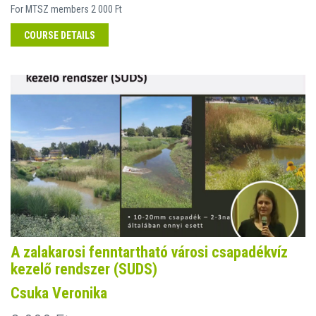
For MTSZ members 2 000 Ft
COURSE DETAILS
A zalakarosi fenntartható városi csapadékvíz
kezelő rendszer (SUDS)
Csuka Veronika