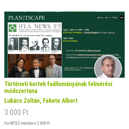
Történeti kertek faállományának felmérési
módszertana
Lukács Zoltán, Fekete Albert
3 000 Ft
For MTSZ members 2 000 Ft