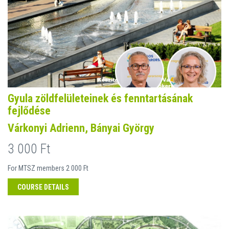
Gyula zöldfelületeinek és fenntartásának
fejlődése
Várkonyi Adrienn, Bányai György
3 000 Ft
For MTSZ members 2 000 Ft
COURSE DETAILS