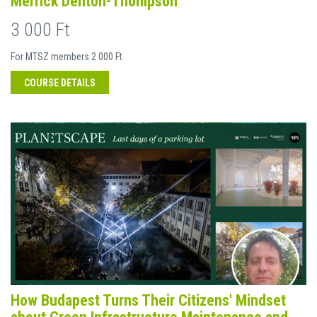
Merrick Denton-Thompson
3 000 Ft
For MTSZ members 2 000 Ft
COURSE DETAILS
How Budapest Turns Their Citizens' Mindset