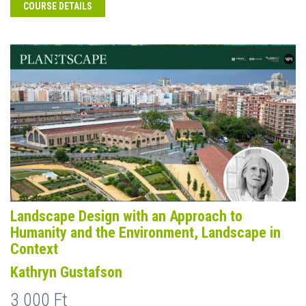
COURSE DETAILS
Landscape Design with an Approach to
Humanity and the Environment, Landscape in
Context
Kathryn Gustafson
3 000 Ft