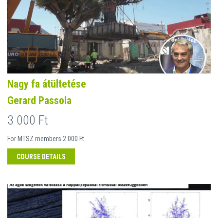
Nagy fa átültetése
Gerard Passola
3 000 Ft
For MTSZ members 2 000 Ft
COURSE DETAILS