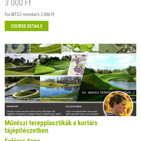
3 000 Ft
For MTSZ members 2 000 Ft
COURSE DETAILS
Művészi terepplasztikák a kortárs
tájépítészetben