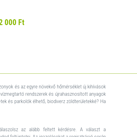
2 000 Ft
zonyok és az egyre növekvő hőmérséklet új kihívások
, vízmegtartó rendszerek és újrahasznosított anyagok
ek és parkolók élhető, biodiverz zöldterületekké? Ha
aszolsz az alább feltett kérdésre. A választ a
udod feltüntetni. Az igazolásokat a regisztráció során