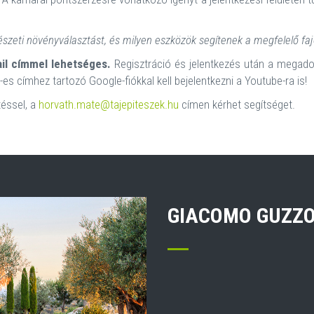
észeti növényválasztást, és milyen eszközök segítenek a megfelelő fa
l címmel lehetséges.
Regisztráció és jelentkezés után a megad
es címhez tartozó Google-fiókkal kell bejelentkezni a Youtube-ra is!
téssel, a
horvath.mate@tajepiteszek.hu
címen kérhet segítséget.
GIACOMO GUZZ