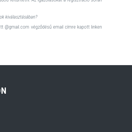
jok kiválasztásában?
ott @gmail.com végződésű email címre kapott linken
ON