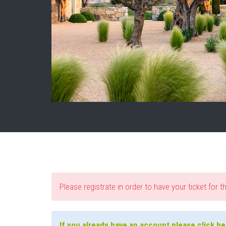
Please registrate in order to have your ticket for t
If you already have an account please click her