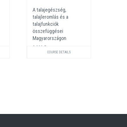
A talajegészség,
Növén
talajleromlás és a
szimbi
talajfunkciók
e, ami
összefüggései
3 000 
Magyarországon
3 000 Ft
COURSE DETAILS