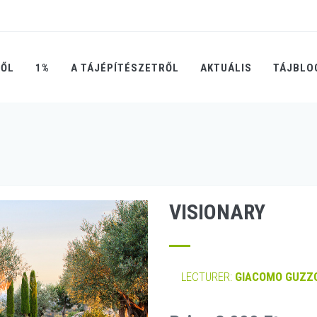
RŐL
1%
A TÁJÉPÍTÉSZETRŐL
AKTUÁLIS
TÁJBLO
VISIONARY
LECTURER:
GIACOMO GUZZ