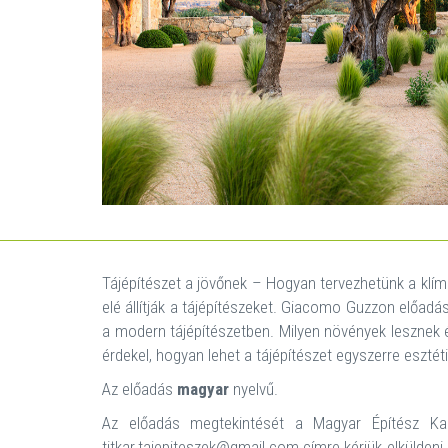
Tájépítészet a jövőnek – Hogyan tervezhetünk a klí
elé állítják a tájépítészeket. Giacomo Guzzon előad
a modern tájépítészetben. Milyen növények lesznek é
érdekel, hogyan lehet a tájépítészet egyszerre eszté
Az előadás
magyar
nyelvű.
Az előadás megtekintését a Magyar Építész Kam
titkar.tajepiteszek@gmail.com címre kérjük elküldeni.