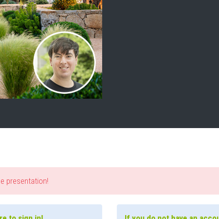
he presentation!
e to sign in!
If you do not have an accou