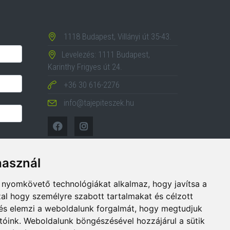
1118 Budapest, Villányi út 35-43.
Levelezés: 1111 Budapest,
Karinthy Frigyes út 24.
+36 30 616-2276
info@tajepiteszek.hu
használ
b nyomkövető technológiákat alkalmaz, hogy javítsa a
al hogy személyre szabott tartalmakat és célzott
, és elemzi a weboldalunk forgalmát, hogy megtudjuk
tóink. Weboldalunk böngészésével hozzájárul a sütik