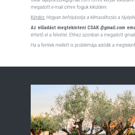
megadott e-mail címre fogjuk kiküldeni.
Kérdés:
Hogyan befolyásolja a klímaváltozás a tájépít
Az előadást megtekinteni CSAK
@gmail.com
emai
érhető el a felvétel. Ehhez azonban a megadott gmail-
Ha a fentiek mellett is problémája adódik a megtekin