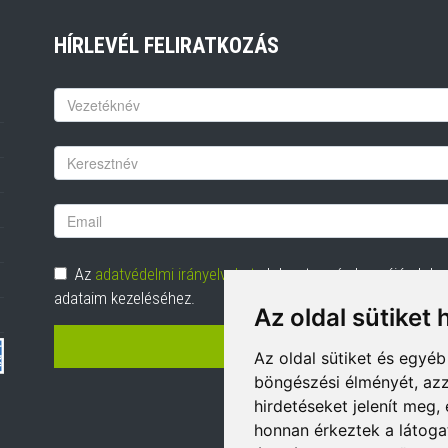
HÍRLEVÉL FELIRATKOZÁS
Keresztnév
Vezetéknév
Email
cím
Adatvédelem
Az
adatvédelmi irányelveket
elolvastam és hozzájárulok
adataim kezeléséhez.
Az oldal sütiket 
FELIRATKOZÁS
Az oldal sütiket és egyé
böngészési élményét, azz
hirdetéseket jelenít meg
honnan érkeztek a látoga