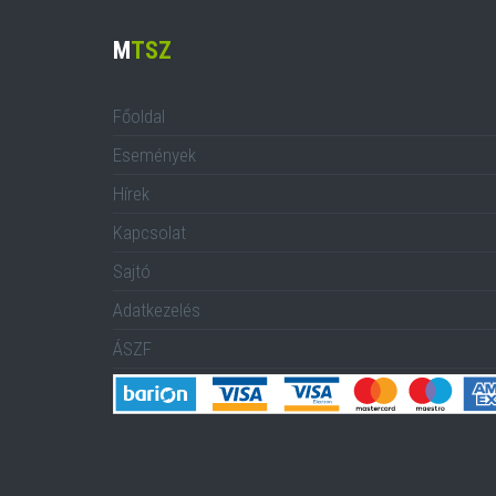
M
TSZ
Főoldal
Események
Hírek
Kapcsolat
Sajtó
Adatkezelés
ÁSZF