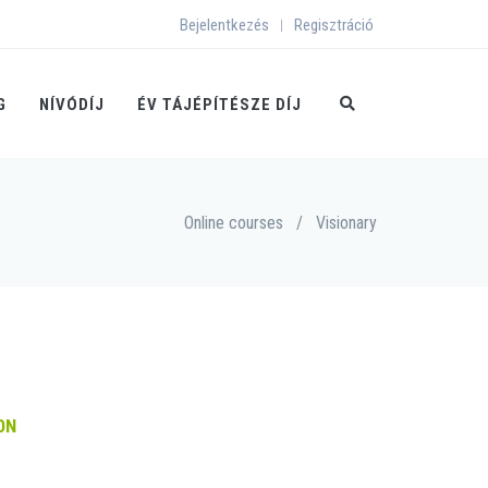
Bejelentkezés
Regisztráció
|
G
NÍVÓDÍJ
ÉV TÁJÉPÍTÉSZE DÍJ
Online courses
/
Visionary
ON