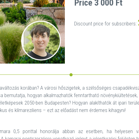
Price 3 000 Ft
Discount price for subscribers:
maváltozás korában? A városi hőszigetek, a szélsőséges csapadékvis
ása bemutatja, hogyan alkalmazhatók fenntartható növénykiültetések
letképesek 2050-ben Budapesten? Hogyan alakíthatók át ipari terület
tikus és klímareziliens – ezt az előadást nem érdemes kihagyni!
ara 0,5 ponttal honorálja abban az esetben, ha helyesen vál
 A kamarai pontszerzésre vonatkozó igényt a jelentkezési felületen t