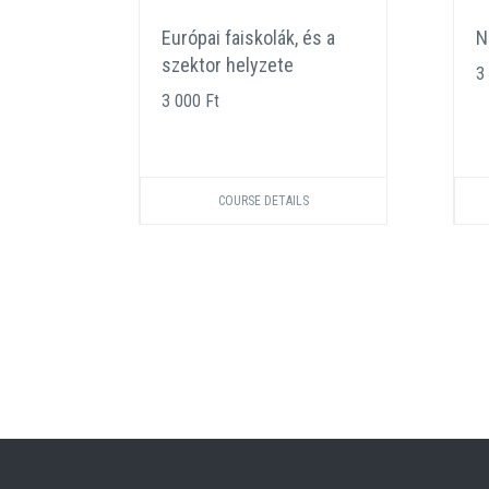
eat
Európai faiskolák, és a
N
ban
szektor helyzete
3
3 000 Ft
COURSE DETAILS