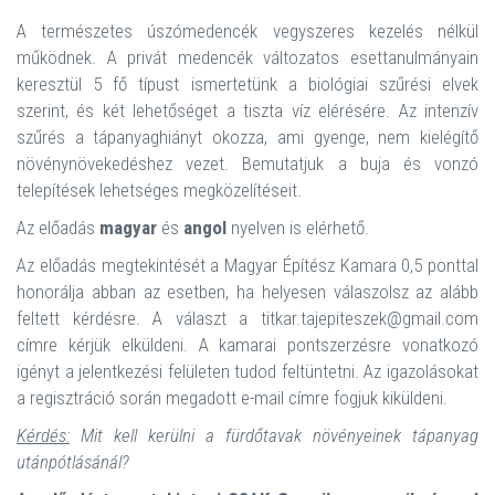
A természetes úszómedencék vegyszeres kezelés nélkül
működnek. A privát medencék változatos esettanulmányain
keresztül 5 fő típust ismertetünk a biológiai szűrési elvek
szerint, és két lehetőséget a tiszta víz elérésére. Az intenzív
szűrés a tápanyaghiányt okozza, ami gyenge, nem kielégítő
növénynövekedéshez vezet. Bemutatjuk a buja és vonzó
telepítések lehetséges megközelítéseit.
Az előadás
magyar
és
angol
nyelven is elérhető.
Az előadás megtekintését a Magyar Építész Kamara 0,5 ponttal
honorálja abban az esetben, ha helyesen válaszolsz az alább
feltett kérdésre. A választ a titkar.tajepiteszek@gmail.com
címre kérjük elküldeni. A kamarai pontszerzésre vonatkozó
igényt a jelentkezési felületen tudod feltüntetni. Az igazolásokat
a regisztráció során megadott e-mail címre fogjuk kiküldeni.
Kérdés:
Mit kell kerülni a fürdőtavak növényeinek tápanyag
utánpótlásánál?