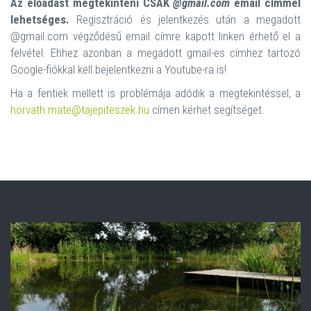
Az előadást megtekinteni CSAK
@gmail.com
email címmel
lehetséges.
Regisztráció és jelentkezés után a megadott
@gmail.com végződésű email címre kapott linken érhető el a
felvétel. Ehhez azonban a megadott gmail-es címhez tartozó
Google-fiókkal kell bejelentkezni a Youtube-ra is!
Ha a fentiek mellett is problémája adódik a megtekintéssel, a
horvath.mate@tajepiteszek.hu
címen kérhet segítséget.