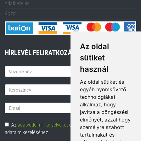
Adatkezelés
ÁSZF
Az oldal
HÍRLEVÉL FELIRATKOZÁS
sütiket
használ
Keresztnév
Az oldal sütiket és
Vezetéknév
egyéb nyomkövető
technológiákat
alkalmaz, hogy
Email
javítsa a böngészési
cím
élményét, azzal hogy
Adatvédelem
Az
adatvédelmi irányelveket
elolvastam és hozzájárulok
személyre szabott
adataim kezeléséhez.
tartalmakat és