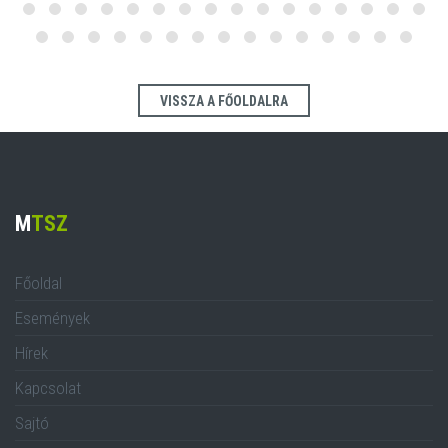
VISSZA A FŐOLDALRA
M
TSZ
Főoldal
Események
Hírek
Kapcsolat
Sajtó