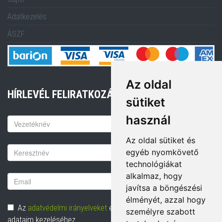
Adatkezelés
ÁSZF
Az oldal
HÍRLEVÉL FELIRATKOZÁS
sütiket
használ
Keresztnév
Az oldal sütiket és
Vezetéknév
egyéb nyomkövető
technológiákat
alkalmaz, hogy
Email
javítsa a böngészési
cím
élményét, azzal hogy
Adatvédelem
Az
adatvédelmi irányelveket
elolvastam és hozzájárulok
személyre szabott
adataim kezeléséhez.