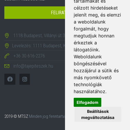
tartalmakat és
célzott hirdetéseket
FELIRATKOZÁS
jelenít meg, és elemzi
a weboldalunk
forgalmát, hogy
1118 Budapest, Villányi út 35-43.
megtudjuk honnan
érkeztek a
Levelezés: 1111 Budapest, Karinthy Frigyes út 24.
látogatóink.
+36 30 616-2276
Weboldalunk
böngészésével
info@tajepiteszek.hu
hozzájárul a sütik és
más nyomkövető
technológiák
használatához.
Elfogadom
Beállítások
2019 © MTSZ
Minden jog fenntartva.
megváltoztatása