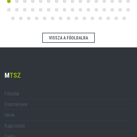
VISSZA A FŐOLDALRA
M
TSZ
Főoldal
Események
Hírek
Kapcsolat
Sajtó