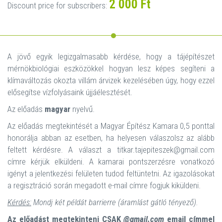
2 000 Ft
Discount price for subscribers:
A jövő egyik legizgalmasabb kérdése, hogy a tájépítészet
mérnökbiológiai eszközökkel hogyan lesz képes segíteni a
klímaváltozás okozta villám árvizek kezelésében úgy, hogy ezzel
elősegítse vízfolyásaink újjáélesztését.
Az előadás
magyar
nyelvű.
Az előadás megtekintését a Magyar Építész Kamara 0,5 ponttal
honorálja abban az esetben, ha helyesen válaszolsz az alább
feltett kérdésre. A választ a titkar.tajepiteszek@gmail.com
címre kérjük elküldeni. A kamarai pontszerzésre vonatkozó
igényt a jelentkezési felületen tudod feltüntetni. Az igazolásokat
a regisztráció során megadott e-mail címre fogjuk kiküldeni.
Kérdés:
Mondj két példát barrierre (áramlást gátló tényező).
Az előadást megtekinteni CSAK
@gmail.com
email címmel