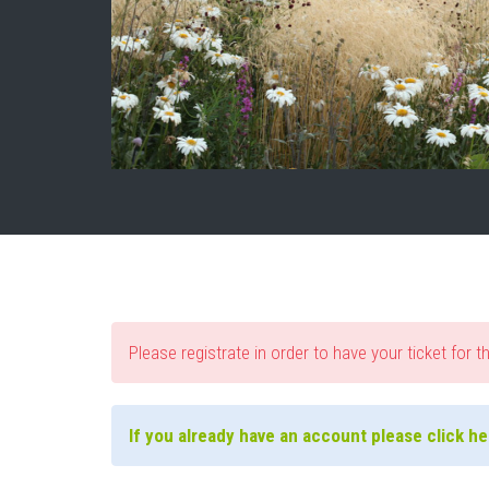
Please registrate in order to have your ticket for t
If you already have an account please click her