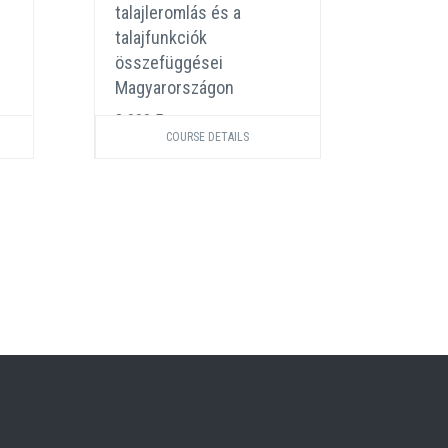
talajleromlás és a
szimbi
talajfunkciók
e, ami
összefüggései
3 000 
Magyarországon
3 000 Ft
COURSE DETAILS