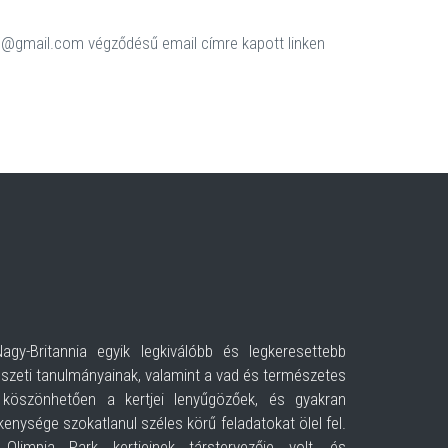
 @gmail.com végződésű email címre kapott linken
y-Britannia egyik legkiválóbb és legkeresettebb
észeti tanulmányainak, valamint a vad és természetes
k köszönhetően a kertjei lenyűgözőek, és gyakran
ékenysége szokatlanul széles körű feladatokat ölel fel.
limpia Park kertjeinek társtervezője volt, és