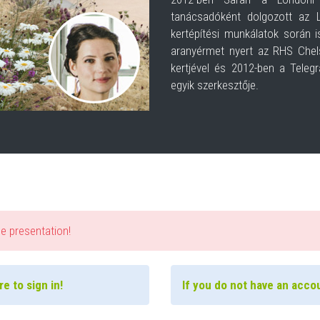
tanácsadóként dolgozott az 
kertépítési munkálatok során i
aranyérmet nyert az RHS Che
kertjével és 2012-ben a Telegr
egyik szerkesztője.
he presentation!
e to sign in!
If you do not have an accou