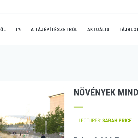
RŐL
1%
A TÁJÉPÍTÉSZETRŐL
AKTUÁLIS
TÁJBLO
NÖVÉNYEK MIN
LECTURER:
SARAH PRICE