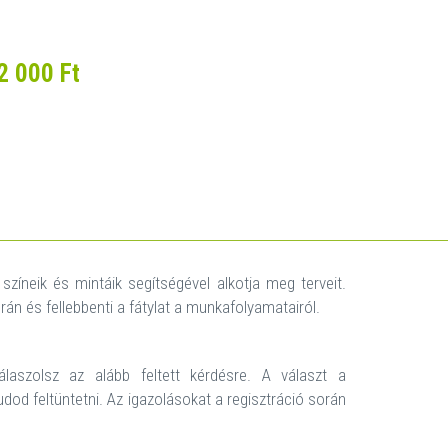
2 000 Ft
színeik és mintáik segítségével alkotja meg terveit.
án és fellebbenti a fátylat a munkafolyamatairól.
aszolsz az alább feltett kérdésre. A választ a
udod feltüntetni. Az igazolásokat a regisztráció során