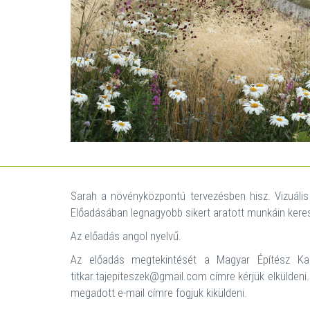
Sarah a növényközpontú tervezésben hisz. Vizuális s
Előadásában legnagyobb sikert aratott munkáin keresz
Az előadás angol nyelvű.
Az előadás megtekintését a Magyar Építész Kam
titkar.tajepiteszek@gmail.com címre kérjük elküldeni.
megadott e-mail címre fogjuk kiküldeni.