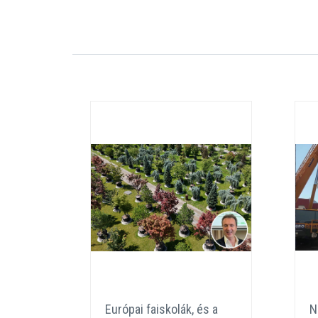
eat
Európai faiskolák, és a
N