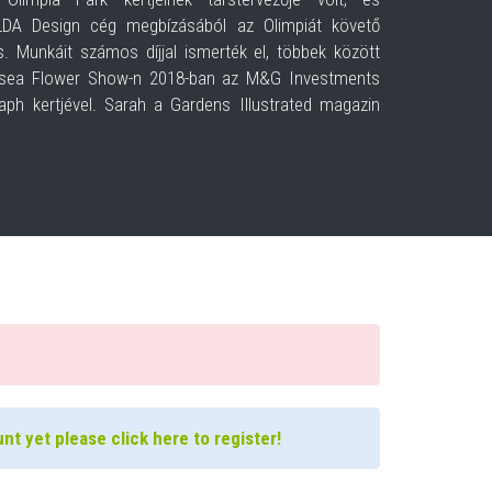
LDA Design cég megbízásából az Olimpiát követő
s. Munkáit számos díjjal ismerték el, többek között
lsea Flower Show-n 2018-ban az M&G Investments
aph kertjével. Sarah a Gardens Illustrated magazin
nt yet please click here to register!