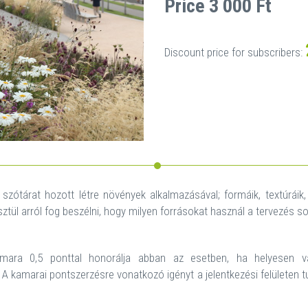
Price 3 000 Ft
Discount price for subscribers:
zótárat hozott létre növények alkalmazásával; formáik, textúráik, 
tül arról fog beszélni, hogy milyen forrásokat használ a tervezés sor
ara 0,5 ponttal honorálja abban az esetben, ha helyesen vál
 A kamarai pontszerzésre vonatkozó igényt a jelentkezési felületen t