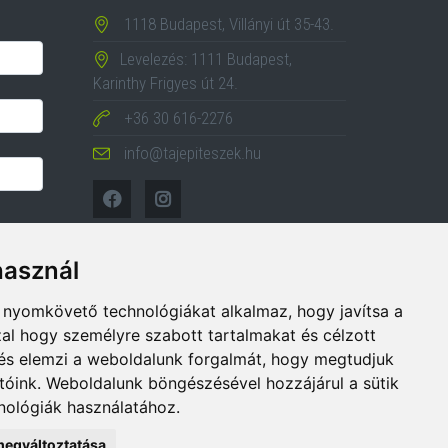
1118 Budapest, Villányi út 35-43.
Levelezés: 1111 Budapest,
Karinthy Frigyes út 24.
+36 30 616-2276
info@tajepiteszek.hu
használ
b nyomkövető technológiákat alkalmaz, hogy javítsa a
al hogy személyre szabott tartalmakat és célzott
, és elemzi a weboldalunk forgalmát, hogy megtudjuk
tóink. Weboldalunk böngészésével hozzájárul a sütik
ológiák használatához.
megváltoztatása