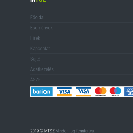
Főoldal
Események
Hírek
Kapcsolat
Sajtó
Adatkezelés
ÁSZF
2019 © MTSZ
Minden jog fenntartva.