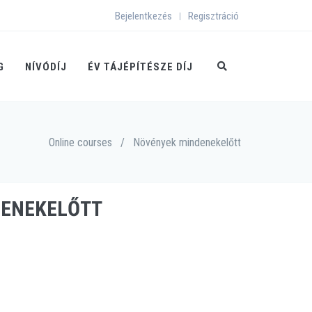
Bejelentkezés
Regisztráció
|
G
NÍVÓDÍJ
ÉV TÁJÉPÍTÉSZE DÍJ
Online courses
/
Növények mindenekelőtt
DENEKELŐTT