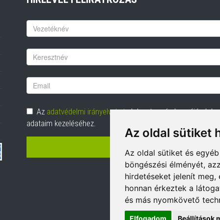
Keresztnév
Vezetéknév
Email
cím
Adatvédelem
Az
adatvédelmi irányelveket
elolvastam és hozzájárulok
adataim kezeléséhez.
Az oldal sütiket 
FELIRATKOZÁS
Az oldal sütiket és egyé
böngészési élményét, azz
hirdetéseket jelenít meg
honnan érkeztek a látoga
és más nyomkövető techn
Elfogadom
Beállítások 