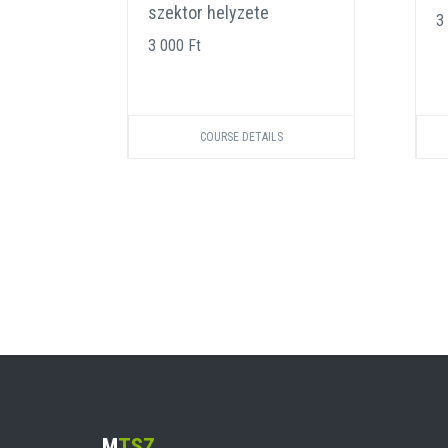
ban
szektor helyzete
3
3 000 Ft
COURSE DETAILS
M
TSZ