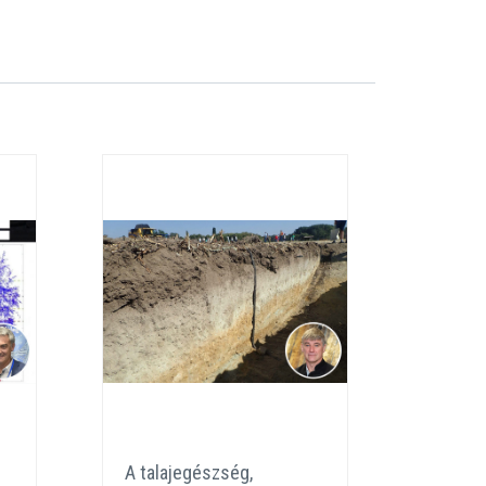
A talajegészség,
Növén