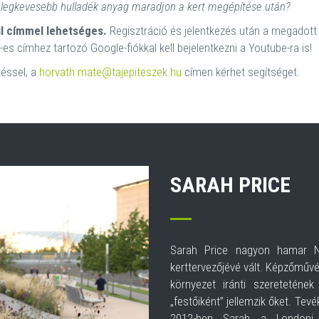
tő legkevesebb hulladék anyag maradjon a kert megépítése után?
l címmel lehetséges.
Regisztráció és jelentkezés után a megadott
es címhez tartozó Google-fiókkal kell bejelentkezni a Youtube-ra is!
téssel, a
horvath.mate@tajepiteszek.hu
címen kérhet segítséget.
SARAH PRICE
Sarah Price nagyon hamar Nag
kerttervezőjévé vált. Képzőműv
környezet iránti szereteténe
„festőiként” jellemzik őket. Tev
2012-ben Sarah a Londoni O