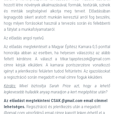
hozott létre növények alkalmazásával; formáik, textúráik, színeik
és mintáik segítségével alkotja meg terveit. Előadásában
legnagyobb sikert aratott munkáin keresztül arról fog beszélni,
hogy milyen forrásokat használ a tervezés során és fellebbenti
a fátylat a munkafolyamatairól.
Az előadás angol nyelvű.
Az előadás megtekintését a Magyar Építész Kamara 0,5 ponttal
honorálja abban az esetben, ha helyesen válaszolsz az alább
feltett kérdésre. A választ a titkar.tajepiteszek@gmail.com
címre kérjük elküldeni. A kamarai pontszerzésre vonatkozó
igényt a jelentkezési felületen tudod feltüntetni. Az igazolásokat
a regisztráció során megadott e-mail címre fogjuk kiküldeni.
Kérdés:
Mivel biztosítja Sarah Price azt, hogy a lehető
legkevesebb hulladék anyag maradjon a kert megépítése után?
Az előadást megtekinteni CSAK
@gmail.com
email címmel
lehetséges.
Regisztráció és jelentkezés után a megadott
@gmail.com végződésű email címre kapott linken érhető el a