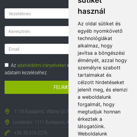
sütiket
használ
Keresztnév
Az oldal sütiket és
Vezetéknév
egyéb nyomkövető
technológiákat
alkalmaz, hogy
Email
javítsa a böngészési
cím
élményét, azzal hogy
Adatvédelem
Az
adatvédelmi irányelveket
elolvastam és hozzájárulok
személyre szabott
adataim kezeléséhez.
tartalmakat és
célzott hirdetéseket
FELIRATKOZÁS
jelenít meg, és elemzi
a weboldalunk
forgalmát, hogy
1118 Budapest, Villányi út 35-43.
megtudjuk honnan
érkeztek a
Levelezés: 1111 Budapest, Karinthy Frigyes út 24.
látogatóink.
+36 30 616-2276
Weboldalunk