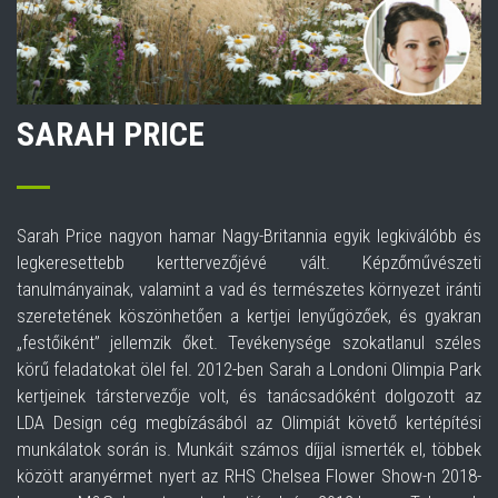
SARAH PRICE
Sarah Price nagyon hamar Nagy-Britannia egyik legkiválóbb és
legkeresettebb kerttervezőjévé vált. Képzőművészeti
tanulmányainak, valamint a vad és természetes környezet iránti
szeretetének köszönhetően a kertjei lenyűgözőek, és gyakran
„festőiként” jellemzik őket. Tevékenysége szokatlanul széles
körű feladatokat ölel fel. 2012-ben Sarah a Londoni Olimpia Park
kertjeinek társtervezője volt, és tanácsadóként dolgozott az
LDA Design cég megbízásából az Olimpiát követő kertépítési
munkálatok során is. Munkáit számos díjjal ismerték el, többek
között aranyérmet nyert az RHS Chelsea Flower Show-n 2018-