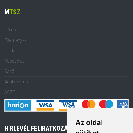
M
TSZ
Főoldal
Események
Hírek
Kapcsolat
Sajtó
Adatkezelés
ÁSZF
Az oldal
HÍRLEVÉL FELIRATKOZÁS