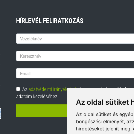
HÍRLEVÉL FELIRATKOZÁS
Keresztnév
Vezetéknév
Email
cím
Adatvédelem
Az
adatvédelmi irányelveket
elolvastam és hozzájárulok
adataim kezeléséhez.
Az oldal sütiket 
FELIRATKOZÁS
Az oldal sütiket és egyé
böngészési élményét, azz
hirdetéseket jelenít meg