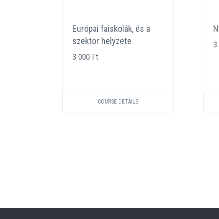
eat
Európai faiskolák, és a
N
ban
szektor helyzete
3
3 000 Ft
COURSE DETAILS