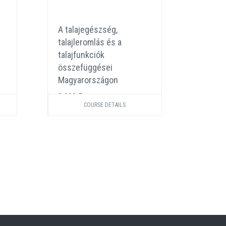
A talajegészség,
Növén
talajleromlás és a
szimbi
talajfunkciók
e, ami
összefüggései
3 000 
Magyarországon
3 000 Ft
COURSE DETAILS