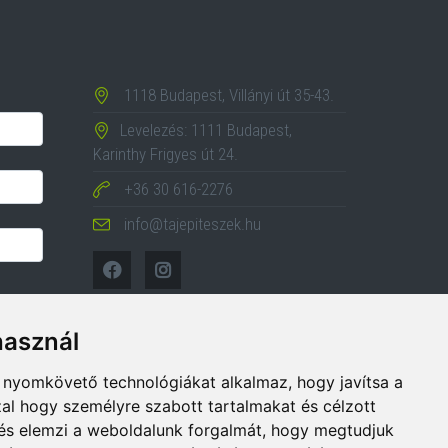
1118 Budapest, Villányi út 35-43.
Levelezés: 1111 Budapest,
Karinthy Frigyes út 24.
+36 30 616-2276
info@tajepiteszek.hu
használ
b nyomkövető technológiákat alkalmaz, hogy javítsa a
al hogy személyre szabott tartalmakat és célzott
, és elemzi a weboldalunk forgalmát, hogy megtudjuk