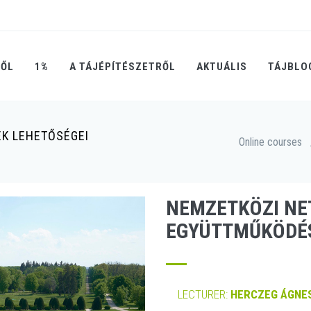
RŐL
1%
A TÁJÉPÍTÉSZETRŐL
AKTUÁLIS
TÁJBLO
K LEHETŐSÉGEI
Online courses
NEMZETKÖZI NE
EGYÜTTMŰKÖDÉS
LECTURER:
HERCZEG ÁGNES