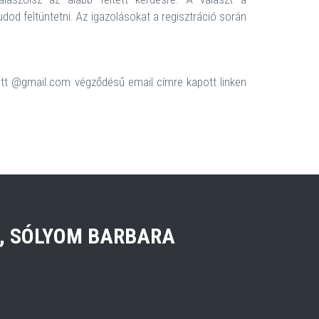
udod feltüntetni. Az igazolásokat a regisztráció során
ott @gmail.com végződésű email címre kapott linken
, SÓLYOM BARBARA