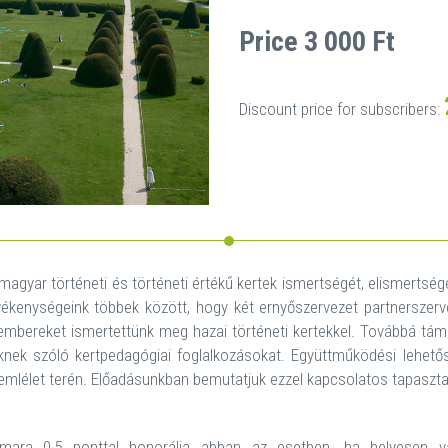
Price 3 000 Ft
Discount price for subscribers:
magyar történeti és történeti értékű kertek ismertségét, elismertségé
kenységeink többek között, hogy két ernyőszervezet partnerszervez
kembereket ismertettünk meg hazai történeti kertekkel. Továbbá tám
knek szóló kertpedagógiai foglalkozásokat. Együttműködési lehetős
mlélet terén. Előadásunkban bemutatjuk ezzel kapcsolatos tapasztalat
ara 0,5 ponttal honorálja abban az esetben, ha helyesen vál