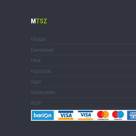
M
TSZ
Főoldal
Események
Hírek
Kapcsolat
Sajtó
Adatkezelés
ÁSZF