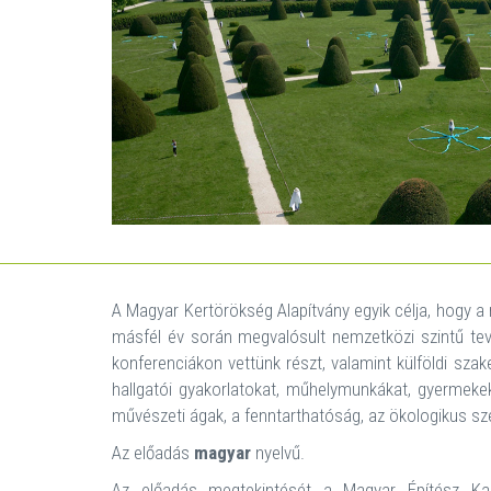
A Magyar Kertörökség Alapítvány egyik célja, hogy a 
másfél év során megvalósult nemzetközi szintű tevé
konferenciákon vettünk részt, valamint külföldi sza
hallgatói gyakorlatokat, műhelymunkákat, gyermeke
művészeti ágak, a fenntarthatóság, az ökologikus sze
Az előadás
magyar
nyelvű.
Az előadás megtekintését a Magyar Építész Kam