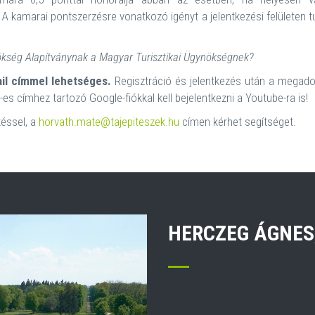
 A kamarai pontszerzésre vonatkozó igényt a jelentkezési felületen t
kség Alapítványnak a Magyar Turisztikai Ügynökségnek?
l címmel lehetséges.
Regisztráció és jelentkezés után a megad
es címhez tartozó Google-fiókkal kell bejelentkezni a Youtube-ra is!
téssel, a
horvath.mate@tajepiteszek.hu
címen kérhet segítséget.
HERCZEG ÁGNES