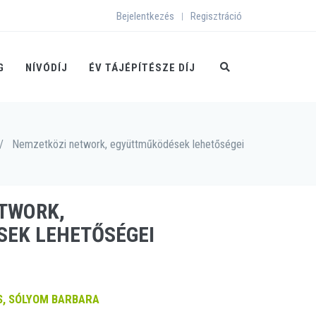
Bejelentkezés
Regisztráció
|
G
NÍVÓDÍJ
ÉV TÁJÉPÍTÉSZE DÍJ
/
Nemzetközi network, együttműködések lehetőségei
TWORK,
EK LEHETŐSÉGEI
, SÓLYOM BARBARA