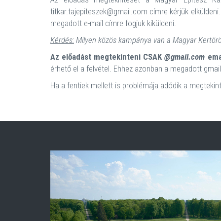
titkar.tajepiteszek@gmail.com címre kérjük elküldeni.
megadott e-mail címre fogjuk kiküldeni.
Kérdés:
Milyen közös kampánya van a Magyar Kertörö
Az előadást megtekinteni CSAK
@gmail.com
emai
érhető el a felvétel. Ehhez azonban a megadott gmail-
Ha a fentiek mellett is problémája adódik a megtekin