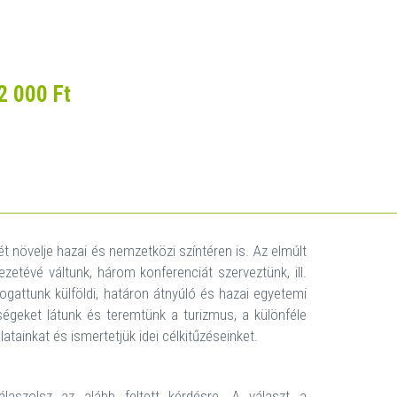
2 000 Ft
t növelje hazai és nemzetközi színtéren is. Az elmúlt
etévé váltunk, három konferenciát szerveztünk, ill.
ogattunk külföldi, határon átnyúló és hazai egyetemi
égeket látunk és teremtünk a turizmus, a különféle
ainkat és ismertetjük idei célkitűzéseinket.
aszolsz az alább feltett kérdésre. A választ a