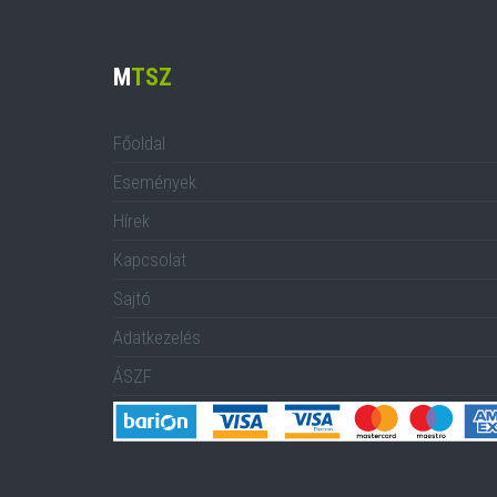
M
TSZ
Főoldal
Események
Hírek
Kapcsolat
Sajtó
Adatkezelés
ÁSZF