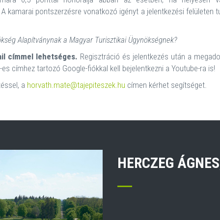
 A kamarai pontszerzésre vonatkozó igényt a jelentkezési felületen t
kség Alapítványnak a Magyar Turisztikai Ügynökségnek?
l címmel lehetséges.
Regisztráció és jelentkezés után a megad
es címhez tartozó Google-fiókkal kell bejelentkezni a Youtube-ra is!
téssel, a
horvath.mate@tajepiteszek.hu
címen kérhet segítséget.
HERCZEG ÁGNES