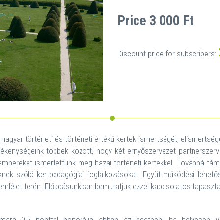
Price 3 000 Ft
Discount price for subscribers:
magyar történeti és történeti értékű kertek ismertségét, elismertségé
kenységeink többek között, hogy két ernyőszervezet partnerszervez
kembereket ismertettünk meg hazai történeti kertekkel. Továbbá tám
knek szóló kertpedagógiai foglalkozásokat. Együttműködési lehetős
mlélet terén. Előadásunkban bemutatjuk ezzel kapcsolatos tapasztalat
ara 0,5 ponttal honorálja abban az esetben, ha helyesen vál