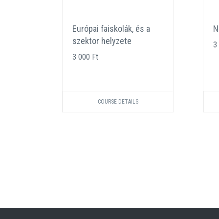
eat
Európai faiskolák, és a
N
ban
szektor helyzete
3
3 000 Ft
COURSE DETAILS