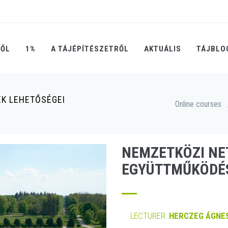
RŐL
1%
A TÁJÉPÍTÉSZETRŐL
AKTUÁLIS
TÁJBLO
K LEHETŐSÉGEI
Online courses
NEMZETKÖZI NE
EGYÜTTMŰKÖDÉS
LECTURER:
HERCZEG ÁGNES