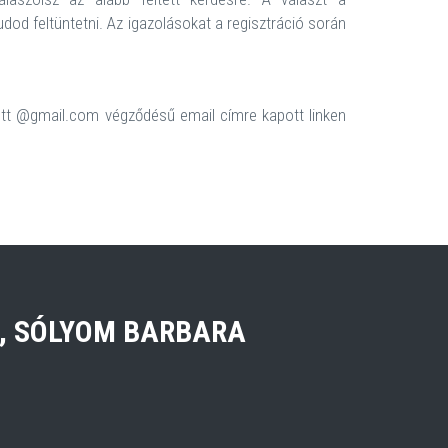
udod feltüntetni. Az igazolásokat a regisztráció során
ott @gmail.com végződésű email címre kapott linken
, SÓLYOM BARBARA