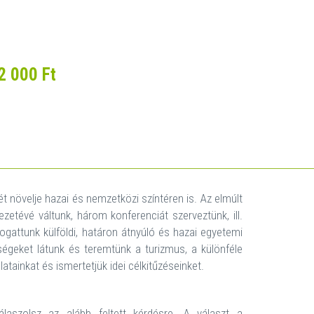
2 000 Ft
t növelje hazai és nemzetközi színtéren is. Az elmúlt
etévé váltunk, három konferenciát szerveztünk, ill.
ogattunk külföldi, határon átnyúló és hazai egyetemi
égeket látunk és teremtünk a turizmus, a különféle
ainkat és ismertetjük idei célkitűzéseinket.
aszolsz az alább feltett kérdésre. A választ a