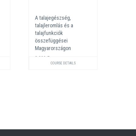
A talajegészség,
Növén
talajleromlás és a
szimbi
talajfunkciók
e, ami
összefüggései
3 000 
Magyarországon
3 000 Ft
COURSE DETAILS