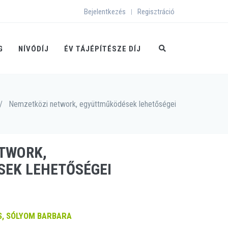
Bejelentkezés
Regisztráció
|
G
NÍVÓDÍJ
ÉV TÁJÉPÍTÉSZE DÍJ
/
Nemzetközi network, együttműködések lehetőségei
TWORK,
EK LEHETŐSÉGEI
, SÓLYOM BARBARA