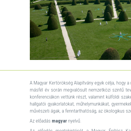
A Magyar Kertörökség Alapítvány egyik célja, hogy a 
másfél év során megvalósult nemzetközi szintű tevé
konferenciákon vettünk részt, valamint külföldi sza
hallgatói gyakorlatokat, műhelymunkákat, gyermeke
művészeti ágak, a fenntarthatóság, az ökologikus sze
Az előadás
magyar
nyelvű.
Az előadás megtekintését a Magyar Építész Kam