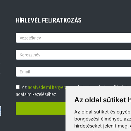
HÍRLEVÉL FELIRATKOZÁS
Keresztnév
Vezetéknév
Email
cím
Adatvédelem
Az
adatvédelmi irányelveket
elolvastam és hozzájárulok
adataim kezeléséhez.
Az oldal sütiket 
FELIRATKOZÁS
Az oldal sütiket és egyé
böngészési élményét, azz
hirdetéseket jelenít meg