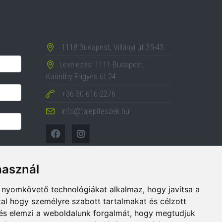
1118 Budapest, Villányi út 35-43.
Levelezés: 1111 Budapest,
Karinthy Frigyes út 24.
+36 30 616-2276
info@tajepiteszek.hu
használ
b nyomkövető technológiákat alkalmaz, hogy javítsa a
al hogy személyre szabott tartalmakat és célzott
, és elemzi a weboldalunk forgalmát, hogy megtudjuk