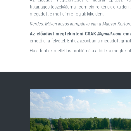
titkar.tajepiteszek@gmail.com címre kérjük elküldeni.
megadott e-mail címre fogjuk kiküldeni.
Kérdés:
Milyen közös kampánya van a Magyar Kertörö
Az előadást megtekinteni CSAK
@gmail.com
emai
érhető el a felvétel. Ehhez azonban a megadott gmail-
Ha a fentiek mellett is problémája adódik a megtekin