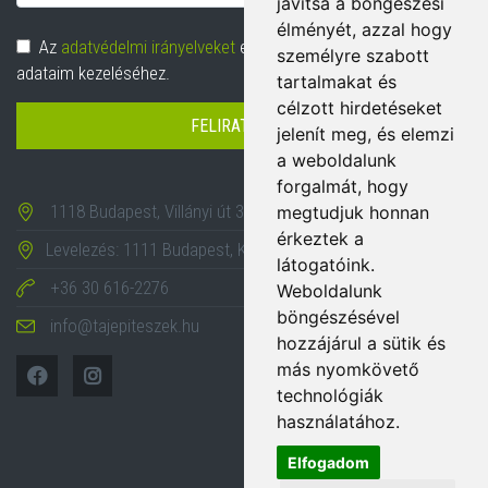
javítsa a böngészési
cím
élményét, azzal hogy
Adatvédelem
Az
adatvédelmi irányelveket
elolvastam és hozzájárulok
személyre szabott
adataim kezeléséhez.
tartalmakat és
célzott hirdetéseket
FELIRATKOZÁS
jelenít meg, és elemzi
a weboldalunk
forgalmát, hogy
1118 Budapest, Villányi út 35-43.
megtudjuk honnan
érkeztek a
Levelezés: 1111 Budapest, Karinthy Frigyes út 24.
látogatóink.
+36 30 616-2276
Weboldalunk
böngészésével
info@tajepiteszek.hu
hozzájárul a sütik és
más nyomkövető
technológiák
használatához.
Elfogadom