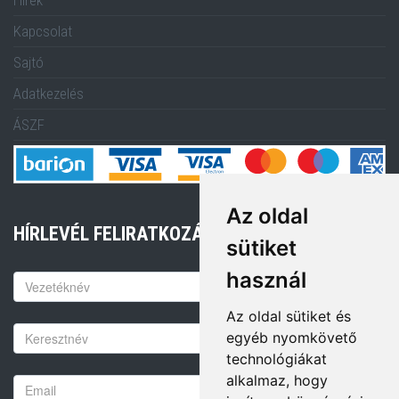
Kapcsolat
Sajtó
Adatkezelés
ÁSZF
Az oldal
HÍRLEVÉL FELIRATKOZÁS
sütiket
használ
Keresztnév
Az oldal sütiket és
Vezetéknév
egyéb nyomkövető
technológiákat
alkalmaz, hogy
Email