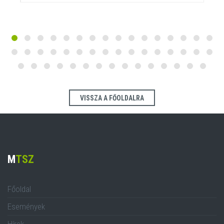
VISSZA A FŐOLDALRA
M
TSZ
Főoldal
Események
Hírek