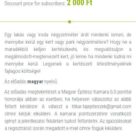
2 000 Ft
Discount price for subscribers:
Egy lakás vagy iroda négyzetméter árát mindenki ismeri, de
mennyibe kerül egy kert vagy park négyzetmétere? Hogy ne a
maradékból kelljen kertészkedni, és megvalósuljon a
megálmodott-megtervezett kert, jó lenne ha mindenki tudná mi
mennyibe kerül. Legyenek a kertészeti létesítményeknek
fajlagos költségei!
Az előadás
magyar
nyelvű.
Az előadás megtekintését a Magyar Építész Kamara 0,5 ponttal
honorálja abban az esetben, ha helyesen válaszolsz az alább
feltett kérdésre. A választ a titkar.tajepiteszek@gmail.com
címre kérjük elküldeni. A kamarai pontszerzésre vonatkozó
igényt a jelentkezési felületen tudod feltüntetni. Az igazolásokat
a regisztráció során megadott e-mail címre fogjuk kiküldeni.