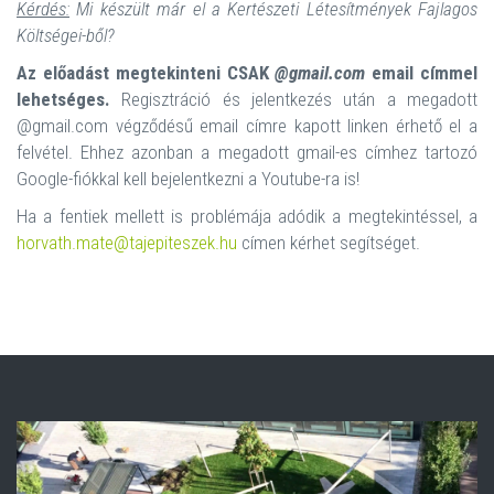
Kérdés:
Mi készült már el a Kertészeti Létesítmények Fajlagos
Költségei-ből?
Az előadást megtekinteni CSAK
@gmail.com
email címmel
lehetséges.
Regisztráció és jelentkezés után a megadott
@gmail.com végződésű email címre kapott linken érhető el a
felvétel. Ehhez azonban a megadott gmail-es címhez tartozó
Google-fiókkal kell bejelentkezni a Youtube-ra is!
Ha a fentiek mellett is problémája adódik a megtekintéssel, a
horvath.mate@tajepiteszek.hu
címen kérhet segítséget.