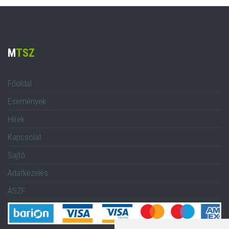
M
TSZ
Főoldal
Események
Hírek
Kapcsolat
Sajtó
Adatkezelés
ÁSZF