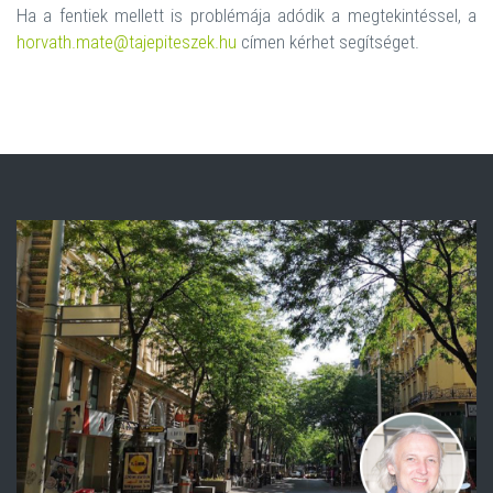
Ha a fentiek mellett is problémája adódik a megtekintéssel, a
horvath.mate@tajepiteszek.hu
címen kérhet segítséget.