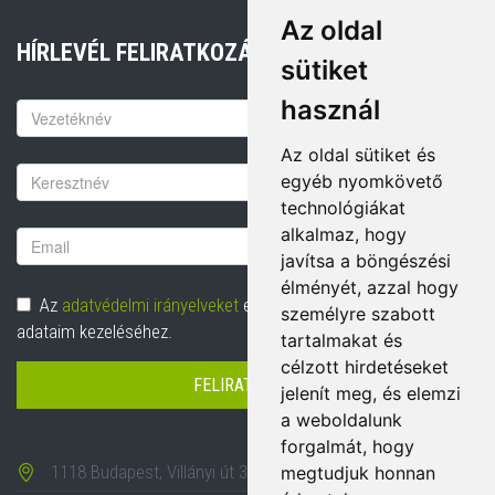
Az oldal
HÍRLEVÉL FELIRATKOZÁS
sütiket
használ
Keresztnév
Az oldal sütiket és
Vezetéknév
egyéb nyomkövető
technológiákat
alkalmaz, hogy
Email
javítsa a böngészési
cím
élményét, azzal hogy
Adatvédelem
Az
adatvédelmi irányelveket
elolvastam és hozzájárulok
személyre szabott
adataim kezeléséhez.
tartalmakat és
célzott hirdetéseket
FELIRATKOZÁS
jelenít meg, és elemzi
a weboldalunk
forgalmát, hogy
1118 Budapest, Villányi út 35-43.
megtudjuk honnan