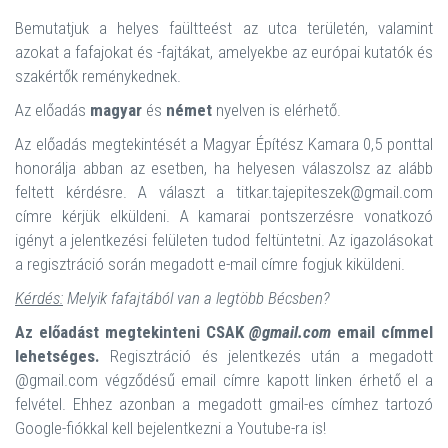
Bemutatjuk a helyes faültteést az utca területén, valamint
azokat a fafajokat és -fajtákat, amelyekbe az európai kutatók és
szakértők reménykednek.
Az előadás
magyar
és
német
nyelven is elérhető.
Az előadás megtekintését a Magyar Építész Kamara 0,5 ponttal
honorálja abban az esetben, ha helyesen válaszolsz az alább
feltett kérdésre. A választ a titkar.tajepiteszek@gmail.com
címre kérjük elküldeni. A kamarai pontszerzésre vonatkozó
igényt a jelentkezési felületen tudod feltüntetni. Az igazolásokat
a regisztráció során megadott e-mail címre fogjuk kiküldeni.
Kérdés:
Melyik fafajtából van a legtöbb Bécsben?
Az előadást megtekinteni CSAK
@gmail.com
email címmel
lehetséges.
Regisztráció és jelentkezés után a megadott
@gmail.com végződésű email címre kapott linken érhető el a
felvétel. Ehhez azonban a megadott gmail-es címhez tartozó
Google-fiókkal kell bejelentkezni a Youtube-ra is!