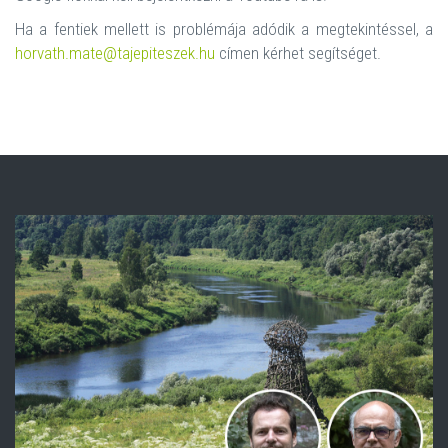
Ha a fentiek mellett is problémája adódik a megtekintéssel, a
horvath.mate@tajepiteszek.hu
címen kérhet segítséget.