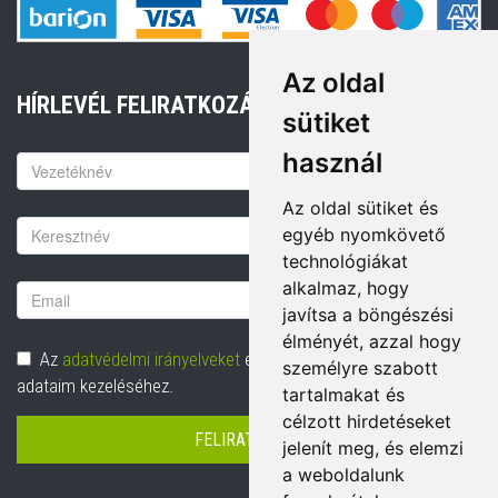
Az oldal
HÍRLEVÉL FELIRATKOZÁS
sütiket
használ
Keresztnév
Az oldal sütiket és
Vezetéknév
egyéb nyomkövető
technológiákat
alkalmaz, hogy
Email
javítsa a böngészési
cím
élményét, azzal hogy
Adatvédelem
Az
adatvédelmi irányelveket
elolvastam és hozzájárulok
személyre szabott
adataim kezeléséhez.
tartalmakat és
célzott hirdetéseket
FELIRATKOZÁS
jelenít meg, és elemzi
a weboldalunk