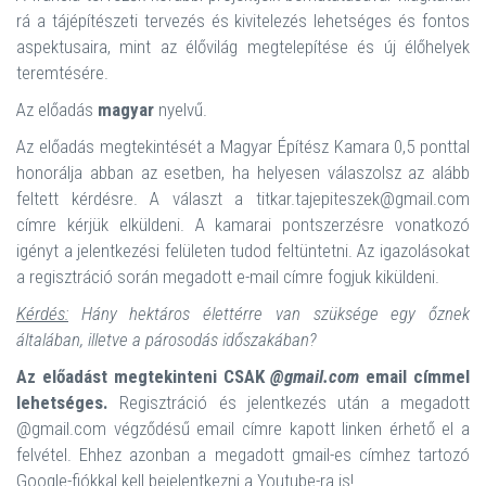
rá a tájépítészeti tervezés és kivitelezés lehetséges és fontos
aspektusaira, mint az élővilág megtelepítése és új élőhelyek
teremtésére.
Az előadás
magyar
nyelvű.
Az előadás megtekintését a Magyar Építész Kamara 0,5 ponttal
honorálja abban az esetben, ha helyesen válaszolsz az alább
feltett kérdésre. A választ a titkar.tajepiteszek@gmail.com
címre kérjük elküldeni. A kamarai pontszerzésre vonatkozó
igényt a jelentkezési felületen tudod feltüntetni. Az igazolásokat
a regisztráció során megadott e-mail címre fogjuk kiküldeni.
Kérdés:
Hány hektáros élettérre van szüksége egy őznek
általában, illetve a párosodás időszakában?
Az előadást megtekinteni CSAK
@gmail.com
email címmel
lehetséges.
Regisztráció és jelentkezés után a megadott
@gmail.com végződésű email címre kapott linken érhető el a
felvétel. Ehhez azonban a megadott gmail-es címhez tartozó
Google-fiókkal kell bejelentkezni a Youtube-ra is!