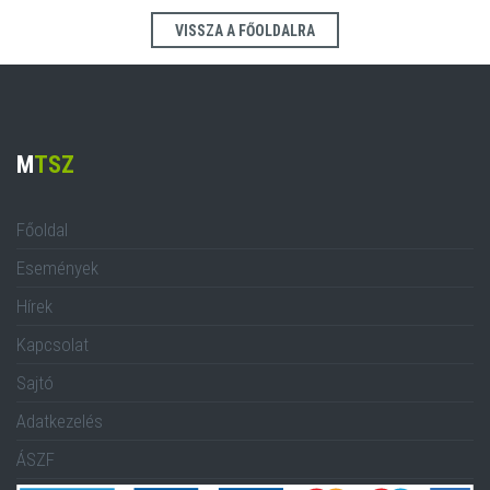
VISSZA A FŐOLDALRA
M
TSZ
Főoldal
Események
Hírek
Kapcsolat
Sajtó
Adatkezelés
ÁSZF