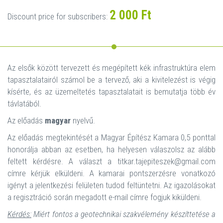
2 000 Ft
Discount price for subscribers:
Az elsők között tervezett és megépített kék infrastruktúra elem
tapasztalatairól számol be a tervező, aki a kivitelezést is végig
kísérte, és az üzemeltetés tapasztalatait is bemutatja több év
távlatából.
Az előadás
magyar
nyelvű.
Az előadás megtekintését a Magyar Építész Kamara 0,5 ponttal
honorálja abban az esetben, ha helyesen válaszolsz az alább
feltett kérdésre. A választ a titkar.tajepiteszek@gmail.com
címre kérjük elküldeni. A kamarai pontszerzésre vonatkozó
igényt a jelentkezési felületen tudod feltüntetni. Az igazolásokat
a regisztráció során megadott e-mail címre fogjuk kiküldeni.
Kérdés:
Miért fontos a geotechnikai szakvélemény készíttetése a