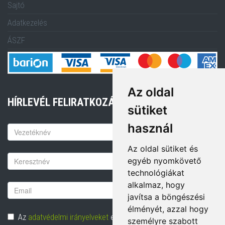
Sajtó
Adatkezelés
ÁSZF
Az oldal
HÍRLEVÉL FELIRATKOZÁS
sütiket
használ
Keresztnév
Az oldal sütiket és
Vezetéknév
egyéb nyomkövető
technológiákat
alkalmaz, hogy
Email
javítsa a böngészési
cím
élményét, azzal hogy
Adatvédelem
Az
adatvédelmi irányelveket
elolvastam és hozzájárulok
személyre szabott