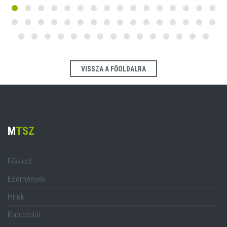
VISSZA A FŐOLDALRA
M
TSZ
Főoldal
Események
Hírek
Kapcsolat