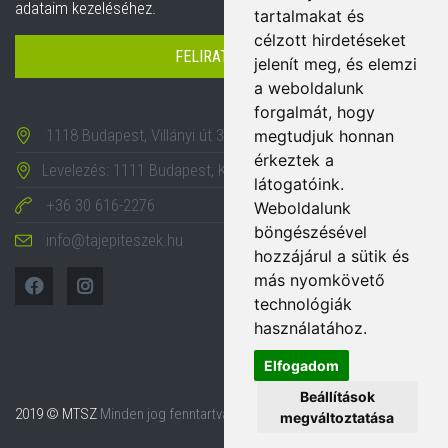
adataim kezeléséhez.
tartalmakat és
célzott hirdetéseket
FELIRATKOZÁS
jelenít meg, és elemzi
a weboldalunk
forgalmát, hogy
1118 Budapest, Villányi út 35-43.
megtudjuk honnan
érkeztek a
Levelezés: 1111 Budapest, Karinthy Frigyes út 24.
látogatóink.
+36 30 616-2276
Weboldalunk
böngészésével
info@tajepiteszek.hu
hozzájárul a sütik és
más nyomkövető
technológiák
használatához.
Elfogadom
Beállítások
2019 © MTSZ
Minden jog fenntartva.
megváltoztatása