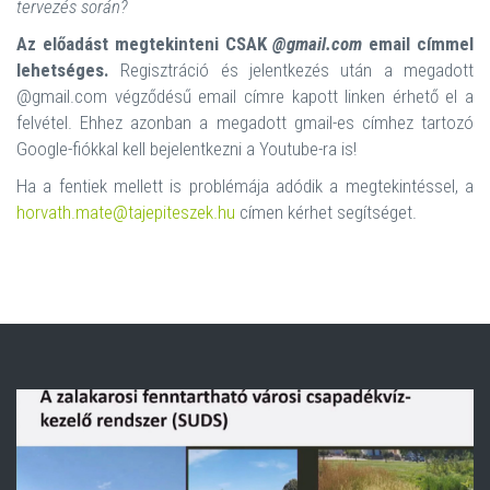
tervezés során?
Az előadást megtekinteni CSAK
@gmail.com
email címmel
lehetséges.
Regisztráció és jelentkezés után a megadott
@gmail.com végződésű email címre kapott linken érhető el a
felvétel. Ehhez azonban a megadott gmail-es címhez tartozó
Google-fiókkal kell bejelentkezni a Youtube-ra is!
Ha a fentiek mellett is problémája adódik a megtekintéssel, a
horvath.mate@tajepiteszek.hu
címen kérhet segítséget.