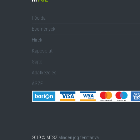
Főoldal
Események
Hírek
Kapcsolat
Sajtó
Adatkezelés
ÁSZF
2019 © MTSZ
Minden jog fenntartva.