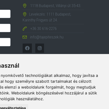
1118 Budapest, Villányi út 35-43.
Levelezés: 1111 Budapest,
Karinthy Frigyes út 24.
+36 30 616-2276
info@tajepiteszek.hu
használ
b nyomkövető technológiákat alkalmaz, hogy javítsa a
al hogy személyre szabott tartalmakat és célzott
, és elemzi a weboldalunk forgalmát, hogy megtudjuk
tóink. Weboldalunk böngészésével hozzájárul a sütik
ológiák használatához.
megváltoztatása