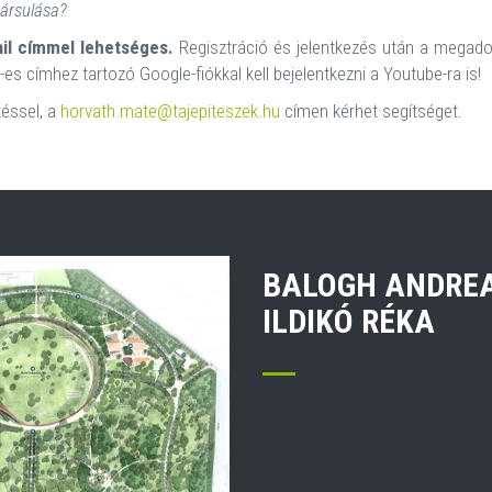
társulása?
l címmel lehetséges.
Regisztráció és jelentkezés után a megad
es címhez tartozó Google-fiókkal kell bejelentkezni a Youtube-ra is!
téssel, a
horvath.mate@tajepiteszek.hu
címen kérhet segítséget.
BALOGH ANDREA
ILDIKÓ RÉKA