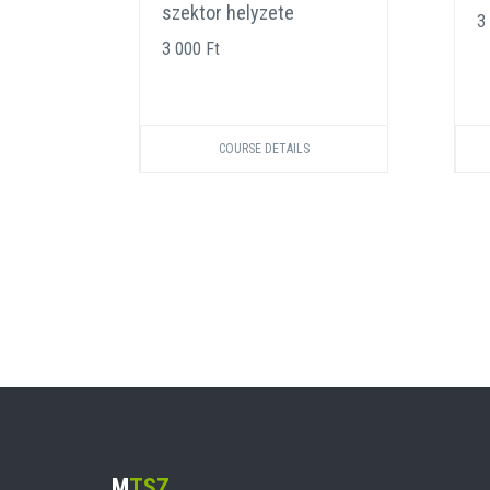
ban
szektor helyzete
3
3 000 Ft
COURSE DETAILS
M
TSZ