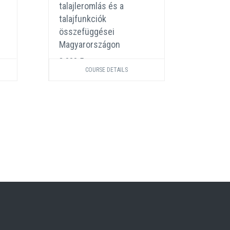
talajleromlás és a
szimbi
talajfunkciók
e, ami
összefüggései
3 000 
Magyarországon
3 000 Ft
COURSE DETAILS