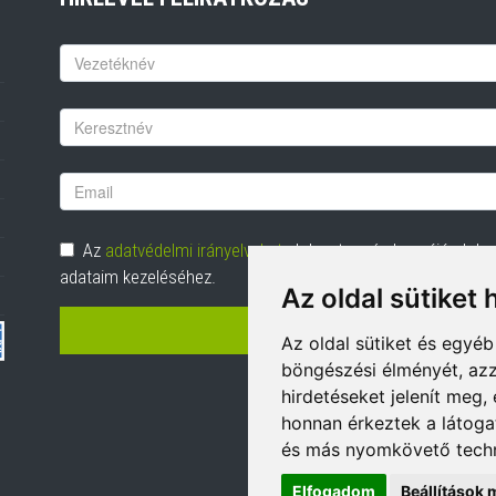
Keresztnév
Vezetéknév
Email
cím
Adatvédelem
Az
adatvédelmi irányelveket
elolvastam és hozzájárulok
adataim kezeléséhez.
Az oldal sütiket 
FELIRATKOZÁS
Az oldal sütiket és egyé
böngészési élményét, azz
hirdetéseket jelenít meg
honnan érkeztek a látoga
és más nyomkövető techn
Elfogadom
Beállítások 