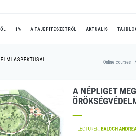
RŐL
1%
A TÁJÉPÍTÉSZETRŐL
AKTUÁLIS
TÁJBLO
ELMI ASPEKTUSAI
Online courses
A NÉPLIGET ME
ÖRÖKSÉGVÉDELM
LECTURER:
BALOGH ANDREA