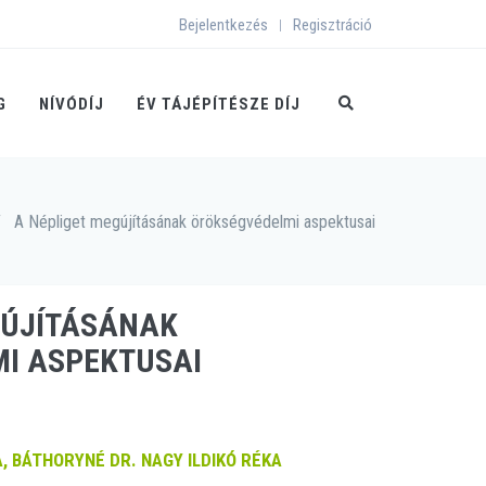
Bejelentkezés
Regisztráció
|
G
NÍVÓDÍJ
ÉV TÁJÉPÍTÉSZE DÍJ
/
A Népliget megújításának örökségvédelmi aspektusai
GÚJÍTÁSÁNAK
I ASPEKTUSAI
, BÁTHORYNÉ DR. NAGY ILDIKÓ RÉKA