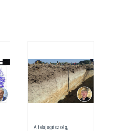
A talajegészség,
Növén