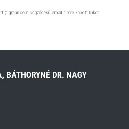
ott @gmail.com végződésű email címre kapott linken
, BÁTHORYNÉ DR. NAGY