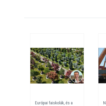
eat
Európai faiskolák, és a
N