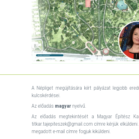
A Népliget megújítására kiírt pályázat legjobb ere
kulcskérdései.
Az előadás
magyar
nyelvű.
Az előadás megtekintését a Magyar Építész Kam
titkar.tajepiteszek@gmail.com címre kérjük elküldeni.
megadott e-mail címre fogjuk kiküldeni.