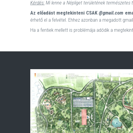
Kérdés:
Mi lenne a Népliget területének természetes 
Az előadást megtekinteni CSAK
@gmail.com
emai
érhető el a felvétel. Ehhez azonban a megadott gmail-
Ha a fentiek mellett is problémája adódik a megtekin