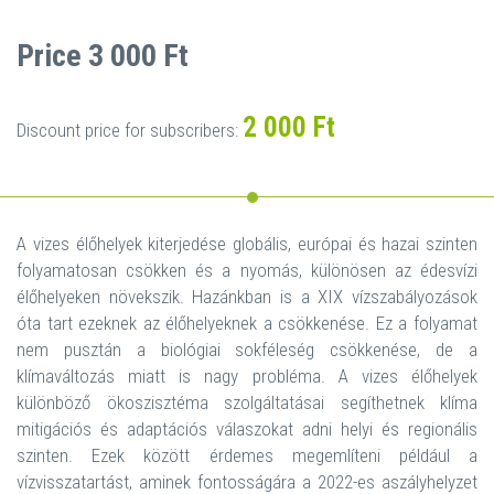
Price 3 000 Ft
2 000 Ft
Discount price for subscribers:
A vizes élőhelyek kiterjedése globális, európai és hazai szinten
folyamatosan csökken és a nyomás, különösen az édesvízi
élőhelyeken növekszik. Hazánkban is a XIX vízszabályozások
óta tart ezeknek az élőhelyeknek a csökkenése. Ez a folyamat
nem pusztán a biológiai sokféleség csökkenése, de a
klímaváltozás miatt is nagy probléma. A vizes élőhelyek
különböző ökoszisztéma szolgáltatásai segíthetnek klíma
mitigációs és adaptációs válaszokat adni helyi és regionális
szinten. Ezek között érdemes megemlíteni például a
vízvisszatartást, aminek fontosságára a 2022-es aszályhelyzet