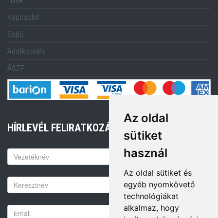
Kapcsolat
Sajtó
Adatkezelés
ÁSZF
Az oldal
HÍRLEVÉL FELIRATKOZÁS
sütiket
használ
Keresztnév
Az oldal sütiket és
Vezetéknév
egyéb nyomkövető
technológiákat
alkalmaz, hogy
Email