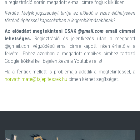
a regisztráció során megadott e-mail címre fogjuk kiküldeni.
Kérdés:
Melyik jogszabályt tartja az előadó a vizes élőhelyeken
történő építéssel kapcsolatban a legproblémásabbnak?
Az előadást megtekinteni CSAK
@gmail.com
email címmel
lehetséges.
Regisztráció és jelentkezés után a megadott
@gmail.com végződésű email címre kapott linken érhető el a
felvétel. Ehhez azonban a megadott gmail-es címhez tartozó
Google-fiókkal kell bejelentkezni a Youtube-ra is!
Ha a fentiek mellett is problémája adódik a megtekintéssel, a
horvath.mate@tajepiteszek.hu
címen kérhet segítséget.