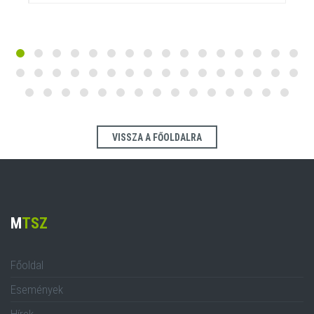
VISSZA A FŐOLDALRA
M
TSZ
Főoldal
Események
Hírek