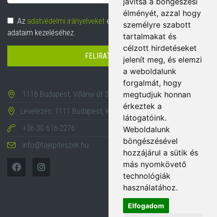
javítsa a böngészési
cím
élményét, azzal hogy
Adatvédelem
Az
adatvédelmi irányelveket
elolvastam és hozzájárulok
személyre szabott
adataim kezeléséhez.
tartalmakat és
célzott hirdetéseket
FELIRATKOZÁS
jelenít meg, és elemzi
a weboldalunk
forgalmát, hogy
1118 Budapest, Villányi út 35-43.
megtudjuk honnan
érkeztek a
Levelezés: 1111 Budapest, Karinthy Frigyes út 24.
látogatóink.
+36 30 616-2276
Weboldalunk
böngészésével
info@tajepiteszek.hu
hozzájárul a sütik és
más nyomkövető
technológiák
használatához.
Elfogadom