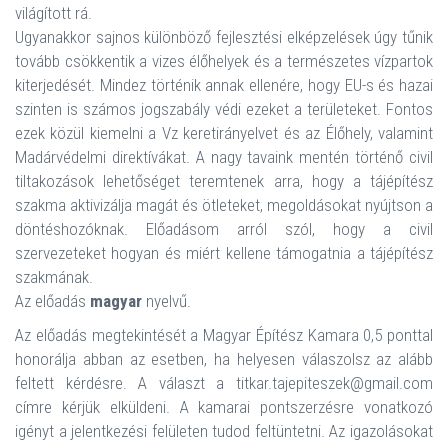
világított rá.
Ugyanakkor sajnos különböző fejlesztési elképzelések úgy tűnik
tovább csökkentik a vizes élőhelyek és a természetes vízpartok
kiterjedését. Mindez történik annak ellenére, hogy EU-s és hazai
szinten is számos jogszabály védi ezeket a területeket. Fontos
ezek közül kiemelni a Vz keretirányelvet és az Élőhely, valamint
Madárvédelmi direktívákat. A nagy tavaink mentén történő civil
tiltakozások lehetőséget teremtenek arra, hogy a tájépítész
szakma aktivizálja magát és ötleteket, megoldásokat nyújtson a
döntéshozóknak. Előadásom arról szól, hogy a civil
szervezeteket hogyan és miért kellene támogatnia a tájépítész
szakmának.
Az előadás
magyar
nyelvű.
Az előadás megtekintését a Magyar Építész Kamara 0,5 ponttal
honorálja abban az esetben, ha helyesen válaszolsz az alább
feltett kérdésre. A választ a titkar.tajepiteszek@gmail.com
címre kérjük elküldeni. A kamarai pontszerzésre vonatkozó
igényt a jelentkezési felületen tudod feltüntetni. Az igazolásokat