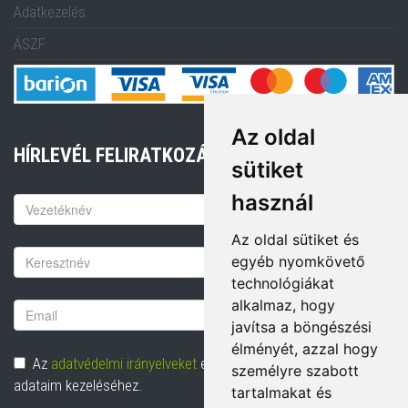
Adatkezelés
ÁSZF
Az oldal
HÍRLEVÉL FELIRATKOZÁS
sütiket
használ
Keresztnév
Az oldal sütiket és
Vezetéknév
egyéb nyomkövető
technológiákat
alkalmaz, hogy
Email
javítsa a böngészési
cím
élményét, azzal hogy
Adatvédelem
Az
adatvédelmi irányelveket
elolvastam és hozzájárulok
személyre szabott
adataim kezeléséhez.
tartalmakat és