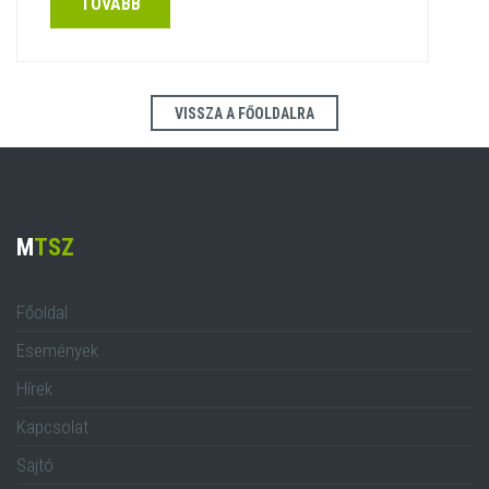
TOVÁBB
VISSZA A FŐOLDALRA
M
TSZ
Főoldal
Események
Hírek
Kapcsolat
Sajtó