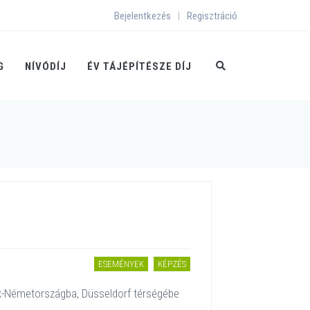
Bejelentkezés
Regisztráció
|
G
NÍVÓDÍJ
ÉV TÁJÉPÍTÉSZE DÍJ
ESEMÉNYEK
KÉPZÉS
k-Németországba, Düsseldorf térségébe