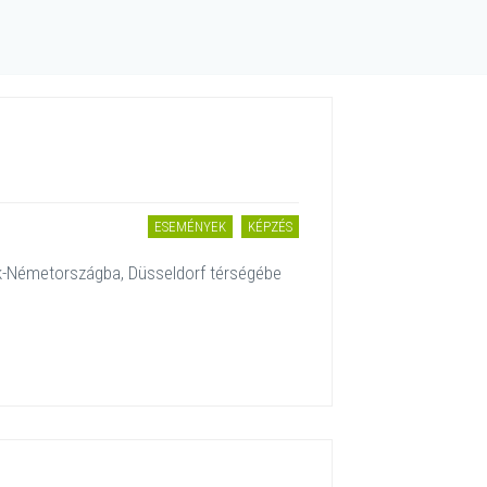
ESEMÉNYEK
KÉPZÉS
k-Németországba, Düsseldorf térségébe