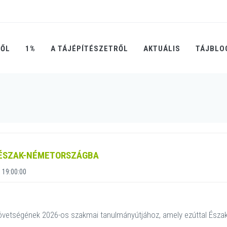
RŐL
1%
A TÁJÉPÍTÉSZETRŐL
AKTUÁLIS
TÁJBLO
 ÉSZAK-NÉMETORSZÁGBA
 19:00:00
övetségének 2026-os szakmai tanulmányútjához, amely ezúttal Észa