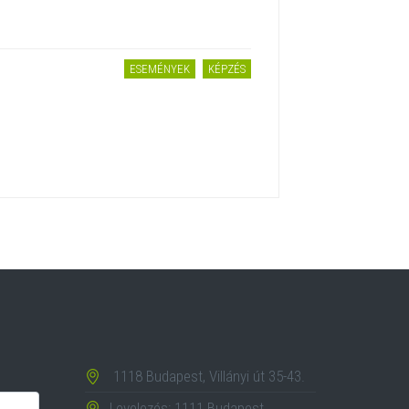
ESEMÉNYEK
KÉPZÉS
1118 Budapest, Villányi út 35-43.
Levelezés: 1111 Budapest,