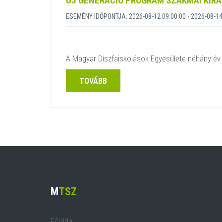
ÚJ GENERÁCIÓ PROGRAM SZAKMAI KIR
ESEMÉNY IDŐPONTJA: 2026-08-12 09:00:00 - 2026-08-14
A Magyar Díszfaiskolások Egyesülete néhány év 
TOVÁBB
M
TSZ
Főoldal