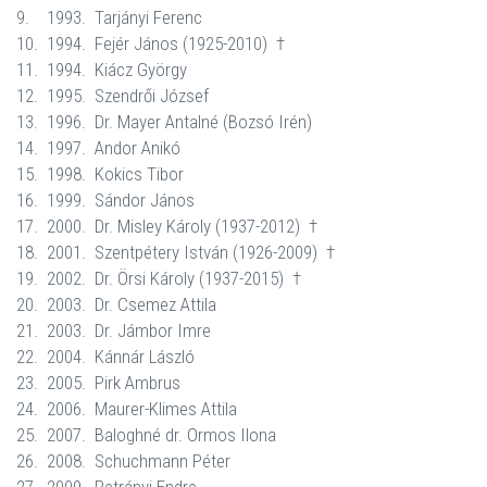
9.
1993.
Tarjányi Ferenc
10.
1994.
Fejér János (1925-2010)
†
11.
1994.
Kiácz György
12.
1995.
Szendrői József
13.
1996.
Dr. Mayer Antalné (Bozsó Irén)
14.
1997.
Andor Anikó
15.
1998.
Kokics Tibor
16.
1999.
Sándor János
17.
2000.
Dr. Misley Károly (1937-2012)
†
18.
2001.
Szentpétery István (1926-2009)
†
19.
2002.
Dr. Örsi Károly (1937-2015)
†
20.
2003.
Dr. Csemez Attila
21.
2003.
Dr. Jámbor Imre
22.
2004.
Kánnár László
23.
2005.
Pirk Ambrus
24.
2006.
Maurer-Klimes Attila
25.
2007.
Baloghné dr. Ormos Ilona
26.
2008.
Schuchmann Péter