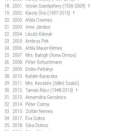
18.
2001.
István Szentpétery (1926-2009)
†
19.
2002.
Károly Örsi (1937-2015)
†
20.
2003.
Attila Csemez
21.
2003.
Imre Jámbor
22.
2004.
László Kánnár
23.
2005.
Ambrus Pirk
24.
2006.
Attila Mauer-Klimes
25.
2007.
Mrs. Balogh (Ilona Ormos)
26.
2008.
Péter Schuchmann
27.
2009.
Endre Petrányi
28.
2010.
Katalin Baraczka
29.
2011.
Mrs. Kecskés (Ildikó Szabó)
30.
2012.
Tamás Rácz (1948-2015)
†
31.
2013.
Annamária Gerzánics
32.
2014.
Péter Csima
33.
2015.
Zoltán Nemes
34.
2017.
Éva Szikra
35.
2018.
Sára
Dobos