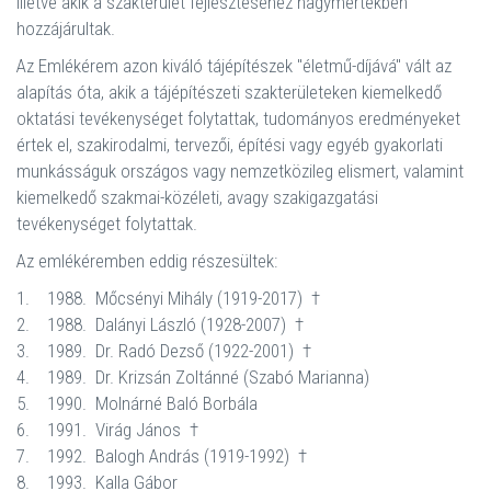
illetve akik a szakterület fejlesztéséhez nagymértékben
hozzájárultak.
Az Emlékérem azon kiváló tájépítészek "életmű-díjává" vált az
alapítás óta, akik a tájépítészeti szakterületeken kiemelkedő
oktatási tevékenységet folytattak, tudományos eredményeket
értek el, szakirodalmi, tervezői, építési vagy egyéb gyakorlati
munkásságuk országos vagy nemzetközileg elismert, valamint
kiemelkedő szakmai-közéleti, avagy szakigazgatási
tevékenységet folytattak.
Az emlékéremben eddig részesültek:
1.
1988.
Mőcsényi Mihály (1919-2017)
†
2.
1988.
Dalányi László (1928-2007)
†
3.
1989.
Dr. Radó Dezső (1922-2001)
†
4.
1989.
Dr. Krizsán Zoltánné (Szabó Marianna)
5.
1990.
Molnárné Baló Borbála
6.
1991.
Virág János
†
7.
1992.
Balogh András (1919-1992)
†
8.
1993.
Kalla Gábor