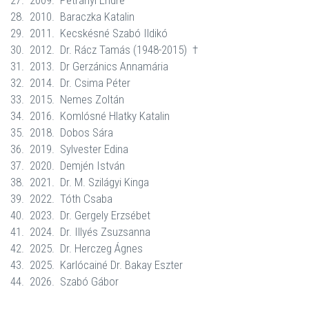
27.
2009.
Petrányi Endre
28.
2010.
Baraczka Katalin
29.
2011.
Kecskésné Szabó Ildikó
30.
2012.
Dr. Rácz Tamás (1948-2015)
†
31.
2013.
Dr Gerzánics Annamária
32.
2014.
Dr. Csima Péter
33.
2015.
Nemes Zoltán
34.
2016.
Komlósné Hlatky Katalin
35.
2018.
Dobos Sára
36. 2019. Sylvester Edina
37. 2020. Demjén István
38. 2021. Dr. M. Szilágyi Kinga
39. 2022. Tóth Csaba
40. 2023. Dr. Gergely Erzsébet
41. 2024. Dr. Illyés Zsuzsanna
42. 2025. Dr. Herczeg Ágnes
43. 2025. Karlócainé Dr. Bakay Eszter
44. 2026. Szabó Gábor