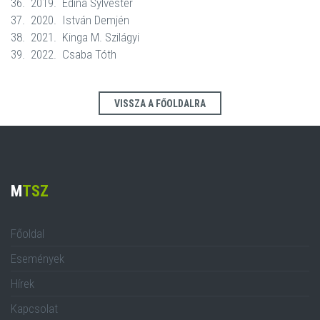
36. 2019. Edina Sylvester
37. 2020. István Demjén
38. 2021. Kinga M. Szilágyi
39. 2022. Csaba Tóth
VISSZA A FŐOLDALRA
M
TSZ
Főoldal
Események
Hírek
Kapcsolat