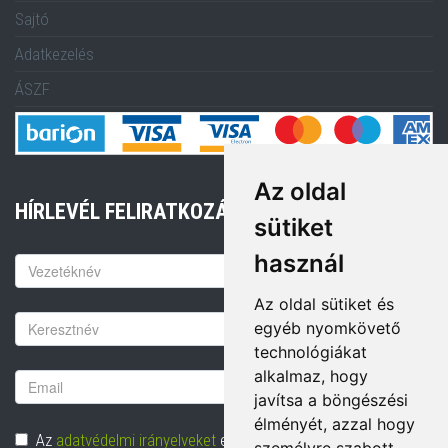
Sajtó
Adatkezelés
ÁSZF
Az oldal
HÍRLEVÉL FELIRATKOZÁS
sütiket
használ
Keresztnév
Az oldal sütiket és
Vezetéknév
egyéb nyomkövető
technológiákat
alkalmaz, hogy
Email
javítsa a böngészési
cím
élményét, azzal hogy
Adatvédelem
Az
adatvédelmi irányelveket
elolvastam és hozzájárulok