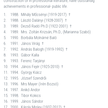
construction or in professional literature, have outstandig
achievements in professional- public life.
1.
1988.
Mihály Mőcsényi (1919-2017)
†
2.
1988.
László Dalányi (1928-2007)
†
3.
1989.
Dezső Radó Ph.D (1922-2001)
†
4.
1989.
Mrs. Zoltán Krizsán, Ph.D., (Marianna Szabó)
5.
1990.
Borbála Molnárné Baló
6.
1991.
János Virág
†
7.
1992.
András Balogh (1919-1992)
†
8.
1993.
Gábor Kalla
9.
1993.
Ferenc Tarjányi
10.
1994.
János Fejér (1925-2010)
†
11.
1994.
György Kiácz
12.
1995.
József Szendrői
13.
1996.
Mrs Mayer (Irén Bozsó)
14.
1997.
Anikó Andor
15.
1998.
Tibor Kokics
16.
1999.
János Sándor
17.
2000.
Károly Misley (1937-2012)
†