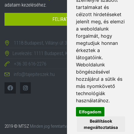
személyre szabott
adataim kezeléséhez.
tartalmakat és
célzott hirdetéseket
FELIRATKOZÁS
jelenít meg, és elemzi
a weboldalunk
forgalmát, hogy
1118 Budapest, Villányi út 35-43.
megtudjuk honnan
érkeztek a
Levelezés: 1111 Budapest, Karinthy Frigyes út 24.
látogatóink.
+36 30 616-2276
Weboldalunk
böngészésével
info@tajepiteszek.hu
hozzájárul a sütik és
más nyomkövető
technológiák
használatához.
Elfogadom
Beállítások
2019 © MTSZ
Minden jog fenntartva.
megváltoztatása