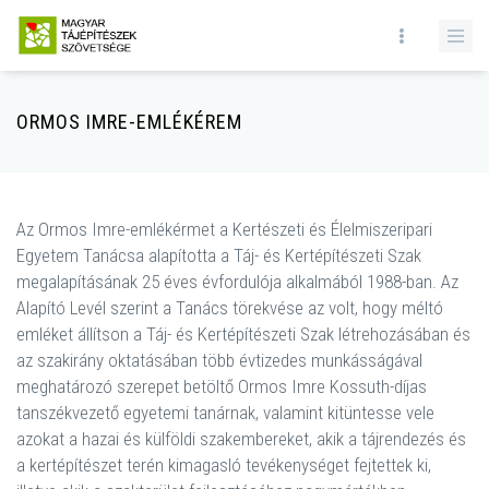
ORMOS IMRE-EMLÉKÉREM
Az Ormos Imre-emlékérmet a Kertészeti és Élelmiszeripari
Egyetem Tanácsa alapította a Táj- és Kertépítészeti Szak
megalapításának 25 éves évfordulója alkalmából 1988-ban. Az
Alapító Levél szerint a Tanács törekvése az volt, hogy méltó
emléket állítson a Táj- és Kertépítészeti Szak létrehozásában és
az szakirány oktatásában több évtizedes munkásságával
meghatározó szerepet betöltő Ormos Imre Kossuth-díjas
tanszékvezető egyetemi tanárnak, valamint kitüntesse vele
azokat a hazai és külföldi szakembereket, akik a tájrendezés és
a kertépítészet terén kimagasló tevékenységet fejtettek ki,