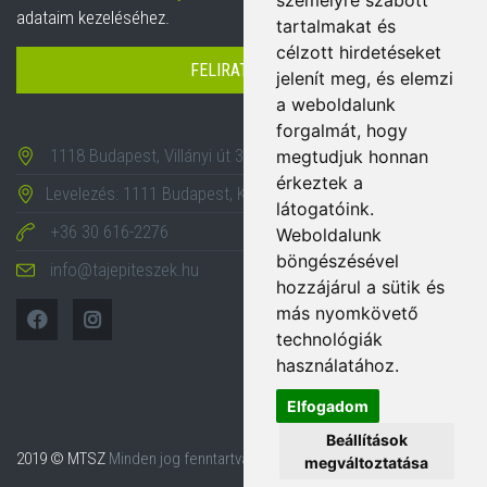
személyre szabott
adataim kezeléséhez.
tartalmakat és
célzott hirdetéseket
FELIRATKOZÁS
jelenít meg, és elemzi
a weboldalunk
forgalmát, hogy
1118 Budapest, Villányi út 35-43.
megtudjuk honnan
érkeztek a
Levelezés: 1111 Budapest, Karinthy Frigyes út 24.
látogatóink.
+36 30 616-2276
Weboldalunk
böngészésével
info@tajepiteszek.hu
hozzájárul a sütik és
más nyomkövető
technológiák
használatához.
Elfogadom
Beállítások
2019 © MTSZ
Minden jog fenntartva.
megváltoztatása