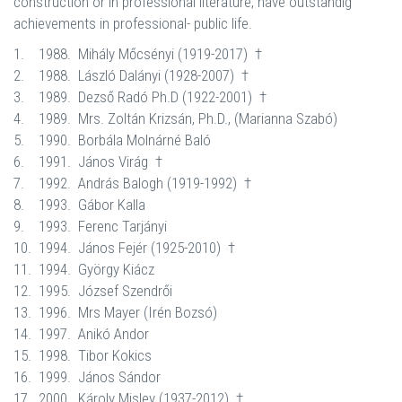
construction or in professional literature, have outstandig
achievements in professional- public life.
1.
1988.
Mihály Mőcsényi (1919-2017)
†
2.
1988.
László Dalányi (1928-2007)
†
3.
1989.
Dezső Radó Ph.D (1922-2001)
†
4.
1989.
Mrs. Zoltán Krizsán, Ph.D., (Marianna Szabó)
5.
1990.
Borbála Molnárné Baló
6.
1991.
János Virág
†
7.
1992.
András Balogh (1919-1992)
†
8.
1993.
Gábor Kalla
9.
1993.
Ferenc Tarjányi
10.
1994.
János Fejér (1925-2010)
†
11.
1994.
György Kiácz
12.
1995.
József Szendrői
13.
1996.
Mrs Mayer (Irén Bozsó)
14.
1997.
Anikó Andor
15.
1998.
Tibor Kokics
16.
1999.
János Sándor
17.
2000.
Károly Misley (1937-2012)
†