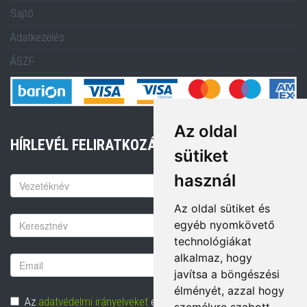
Sajtó
Adatkezelés
ÁSZF
Az oldal
HÍRLEVÉL FELIRATKOZÁS
sütiket
használ
Keresztnév
Az oldal sütiket és
Vezetéknév
egyéb nyomkövető
technológiákat
alkalmaz, hogy
Email
javítsa a böngészési
cím
élményét, azzal hogy
Adatvédelem
Az
adatvédelmi irányelveket
elolvastam és hozzájárulok