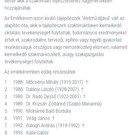
illetve akik a szakterület fejlesztéséhez nagymértékben
hozzájárultak.
Az Emlékérem azon kiváló tájépítészek "életmű-díjává" vált az
alapítás óta, akik a tájépítészeti szakterületeken kiemelkedő
oktatási tevékenységet folytattak, tudományos eredményeket
értek el, szakirodalmi, tervezői, építési vagy egyéb gyakorlati
munkásságuk országos vagy nemzetközileg elismert, valamint
kiemelkedő szakmai-közéleti, avagy szakigazgatási
tevékenységet folytattak.
Az emlékéremben eddig részesültek:
1.
1988.
Mőcsényi Mihály (1919-2017)
†
2.
1988.
Dalányi László (1928-2007)
†
3.
1989.
Dr. Radó Dezső (1922-2001)
†
4.
1989.
Dr. Krizsán Zoltánné (Szabó Marianna)
5.
1990.
Molnárné Baló Borbála
6.
1991.
Virág János
†
7.
1992.
Balogh András (1919-1992)
†
8.
1993.
Kalla Gábor