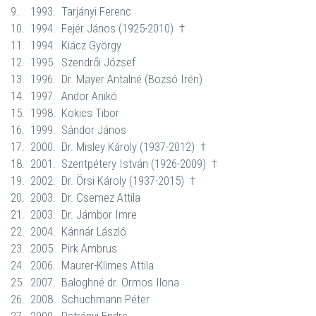
9.
1993.
Tarjányi Ferenc
10.
1994.
Fejér János (1925-2010)
†
11.
1994.
Kiácz György
12.
1995.
Szendrői József
13.
1996.
Dr. Mayer Antalné (Bozsó Irén)
14.
1997.
Andor Anikó
15.
1998.
Kokics Tibor
16.
1999.
Sándor János
17.
2000.
Dr. Misley Károly (1937-2012)
†
18.
2001.
Szentpétery István (1926-2009)
†
19.
2002.
Dr. Örsi Károly (1937-2015)
†
20.
2003.
Dr. Csemez Attila
21.
2003.
Dr. Jámbor Imre
22.
2004.
Kánnár László
23.
2005.
Pirk Ambrus
24.
2006.
Maurer-Klimes Attila
25.
2007.
Baloghné dr. Ormos Ilona
26.
2008.
Schuchmann Péter