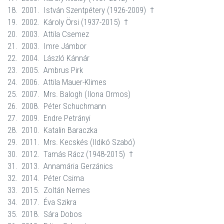
18.
2001.
István Szentpétery (1926-2009)
†
19.
2002.
Károly Örsi (1937-2015)
†
20.
2003.
Attila Csemez
21.
2003.
Imre Jámbor
22.
2004.
László Kánnár
23.
2005.
Ambrus Pirk
24.
2006.
Attila Mauer-Klimes
25.
2007.
Mrs. Balogh (Ilona Ormos)
26.
2008.
Péter Schuchmann
27.
2009.
Endre Petrányi
28.
2010.
Katalin Baraczka
29.
2011.
Mrs. Kecskés (Ildikó Szabó)
30.
2012.
Tamás Rácz (1948-2015)
†
31.
2013.
Annamária Gerzánics
32.
2014.
Péter Csima
33.
2015.
Zoltán Nemes
34.
2017.
Éva Szikra
35.
2018.
Sára
Dobos