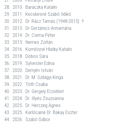
27.
2009.
Petrányi Endre
28.
2010.
Baraczka Katalin
29.
2011.
Kecskésné Szabó Ildikó
30.
2012.
Dr. Rácz Tamás (1948-2015)
†
31.
2013.
Dr Gerzánics Annamária
32.
2014.
Dr. Csima Péter
33.
2015.
Nemes Zoltán
34.
2016.
Komlósné Hlatky Katalin
35.
2018.
Dobos Sára
36. 2019. Sylvester Edina
37. 2020. Demjén István
38. 2021. Dr. M. Szilágyi Kinga
39. 2022. Tóth Csaba
40. 2023. Dr. Gergely Erzsébet
41. 2024. Dr. Illyés Zsuzsanna
42. 2025. Dr. Herczeg Ágnes
43. 2025. Karlócainé Dr. Bakay Eszter
44. 2026. Szabó Gábor