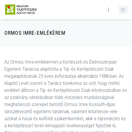
ORMOS IMRE-EMLÉKÉREM
Az Ormos Imre-emlékérmet a Kertészeti és Élelmiszeripari
Egyetem Tanácsa alapította a Táj- és Kertépítészeti Szak
megalapításának 25 éves évfordulója alkalmából 1988-ban. Az
Alapító Levél szerint a Tanács törekvése az volt, hogy méltó
emléket állítson a Táj- és Kertépítészeti Szak létrehozásában és
az szakirány oktatásában több évtizedes munkásságával
meghatározó szerepet betöltő Ormos Imre Kossuth-díjas
tanszékvezető egyetemi tanárnak, valamint kitüntesse vele
azokat a hazai és külföldi szakembereket, akik a tájrendezés és
a kertépítészet terén kimagasló tevékenységet fejtettek ki,