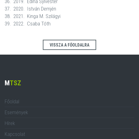
36. 2019. Edina Sylvester
37. 2020. István Demjén
38. 2021. Kinga M. Szilágyi
39. 2022. Csaba Tóth
VISSZA A FŐOLDALRA
M
TSZ
Főoldal
Események
Hírek
Kapcsolat