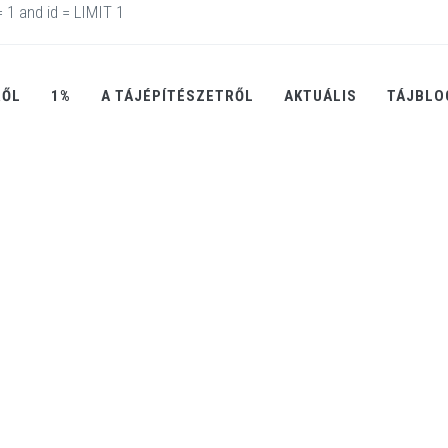
1 and id = LIMIT 1
RŐL
1%
A TÁJÉPÍTÉSZETRŐL
AKTUÁLIS
TÁJBLO