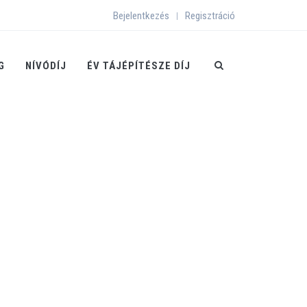
Bejelentkezés
Regisztráció
|
G
NÍVÓDÍJ
ÉV TÁJÉPÍTÉSZE DÍJ