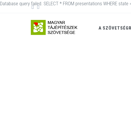
Database query failed. SELECT * FROM presentations WHERE state = 
A SZÖVETSÉG