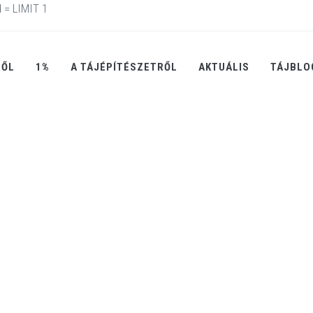
 = LIMIT 1
RŐL
1%
A TÁJÉPÍTÉSZETRŐL
AKTUÁLIS
TÁJBLO