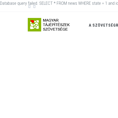
Database query failed. SELECT * FROM news WHERE state = 1 and id
A SZÖVETSÉG