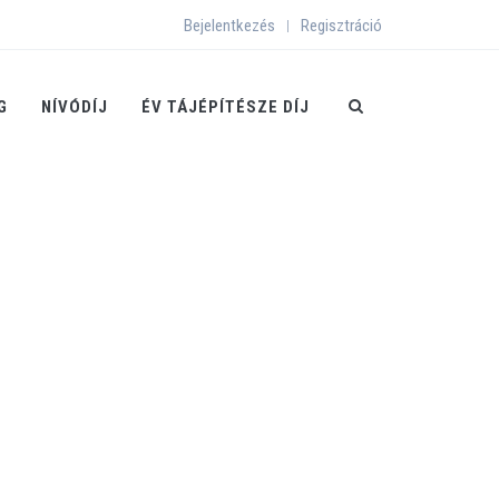
Bejelentkezés
Regisztráció
|
G
NÍVÓDÍJ
ÉV TÁJÉPÍTÉSZE DÍJ