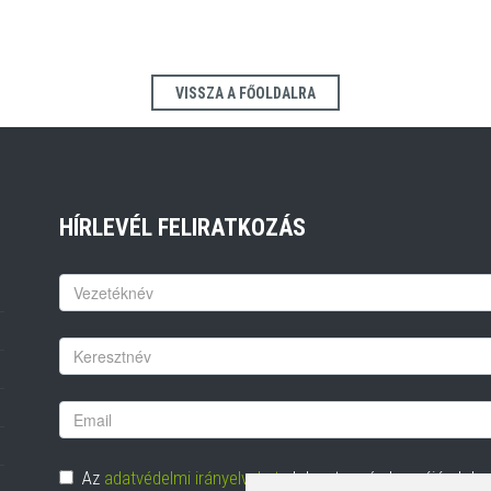
VISSZA A FŐOLDALRA
HÍRLEVÉL FELIRATKOZÁS
Keresztnév
Vezetéknév
Email
cím
Adatvédelem
Az
adatvédelmi irányelveket
elolvastam és hozzájárulok