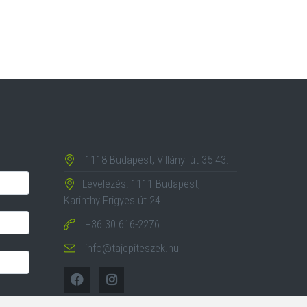
1118 Budapest, Villányi út 35-43.
Levelezés: 1111 Budapest,
Karinthy Frigyes út 24.
+36 30 616-2276
info@tajepiteszek.hu