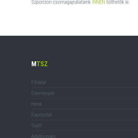
Szponzori csomagajnálataink
INNEN
tölthetők le.
M
TSZ
Főoldal
Események
Hírek
Kapcsolat
Sajtó
Adatkezelés