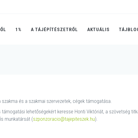
RŐL
1%
A TÁJÉPÍTÉSZETRŐL
AKTUÁLIS
TÁJBLO
a szakma és a szakmai szervezetek, cégek támogatása.
ámogatási lehetőségekért keresse Honti Viktóriát, a szövetség titká
ős munkatársát (
szponzoracio@tajepiteszek.hu
).