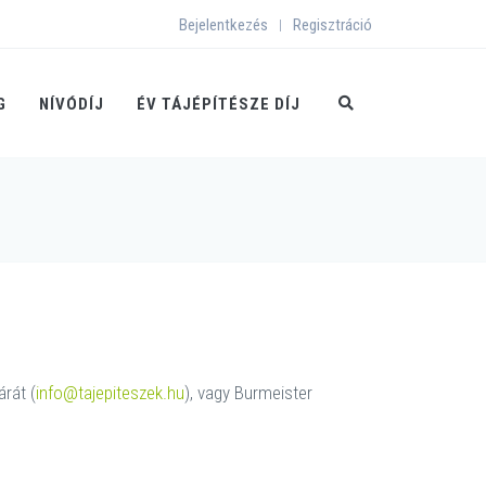
Bejelentkezés
Regisztráció
|
G
NÍVÓDÍJ
ÉV TÁJÉPÍTÉSZE DÍJ
rát (
info@tajepiteszek.hu
), vagy Burmeister