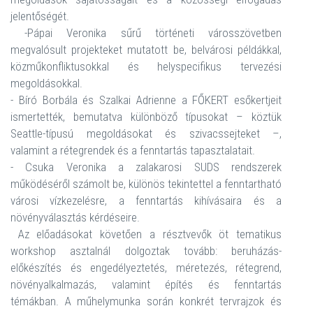
jelentőségét.
-Pápai Veronika sűrű történeti városszövetben
megvalósult projekteket mutatott be, belvárosi példákkal,
közműkonfliktusokkal és helyspecifikus tervezési
megoldásokkal.
- Bíró Borbála és Szalkai Adrienne a FŐKERT esőkertjeit
ismertették, bemutatva különböző típusokat – köztük
Seattle-típusú megoldásokat és szivacssejteket –,
valamint a rétegrendek és a fenntartás tapasztalatait.
- Csuka Veronika a zalakarosi SUDS rendszerek
működéséről számolt be, különös tekintettel a fenntartható
városi vízkezelésre, a fenntartás kihívásaira és a
növényválasztás kérdéseire.
Az előadásokat követően a résztvevők öt tematikus
workshop asztalnál dolgoztak tovább: beruházás-
előkészítés és engedélyeztetés, méretezés, rétegrend,
növényalkalmazás, valamint építés és fenntartás
témákban. A műhelymunka során konkrét tervrajzok és