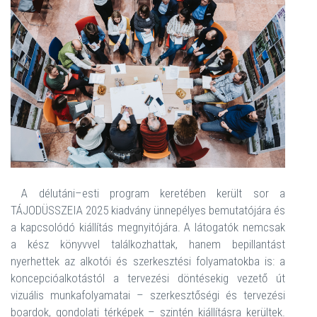
A délutáni–esti program keretében került sor a
TÁJODÜSSZEIA 2025 kiadvány ünnepélyes bemutatójára és
a kapcsolódó kiállítás megnyitójára. A látogatók nemcsak
a kész könyvvel találkozhattak, hanem bepillantást
nyerhettek az alkotói és szerkesztési folyamatokba is: a
koncepcióalkotástól a tervezési döntésekig vezető út
vizuális munkafolyamatai – szerkesztőségi és tervezési
boardok, gondolati térképek – szintén kiállításra kerültek.