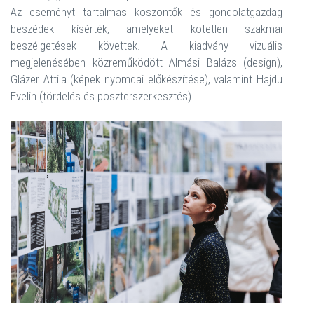
Az eseményt tartalmas köszöntők és gondolatgazdag
beszédek kísérték, amelyeket kötetlen szakmai
beszélgetések követtek. A kiadvány vizuális
megjelenésében közreműködött Almási Balázs (design),
Glázer Attila (képek nyomdai előkészítése), valamint Hajdu
Evelin (tördelés és poszterszerkesztés).