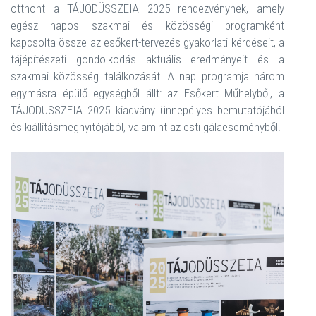
otthont a TÁJODÜSSZEIA 2025 rendezvénynek, amely
egész napos szakmai és közösségi programként
kapcsolta össze az esőkert-tervezés gyakorlati kérdéseit, a
tájépítészeti gondolkodás aktuális eredményeit és a
szakmai közösség találkozását. A nap programja három
egymásra épülő egységből állt: az Esőkert Műhelyből, a
TÁJODÜSSZEIA 2025 kiadvány ünnepélyes bemutatójából
és kiállításmegnyitójából, valamint az esti gálaeseményből.