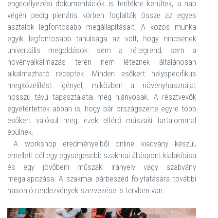
engedélyezési dokumentációk is terítékre kerültek, a nap
végén pedig plenáris körben foglalták össze az egyes
asztalok legfontosabb megállapításait. A közös munka
egyik legfontosabb tanulsága az volt, hogy nincsenek
univerzális megoldások: sem a rétegrend, sem a
növényalkalmazás terén nem léteznek általánosan
alkalmazható receptek. Minden esőkert helyspecifikus
megközelítést igényel, miközben a növényhasználat
hosszú távú tapasztalatai még hiányosak. A résztvevők
egyetértettek abban is, hogy bár országszerte egyre több
esőkert valósul meg, ezek eltérő műszaki tartalommal
épülnek.
A workshop eredményeiből online kiadvány készül,
emellett cél egy egységesebb szakmai álláspont kialakítása
és egy jövőbeni műszaki irányelv vagy szabvány
megalapozása. A szakmai párbeszéd folytatására további
hasonló rendezvények szervezése is tervben van.