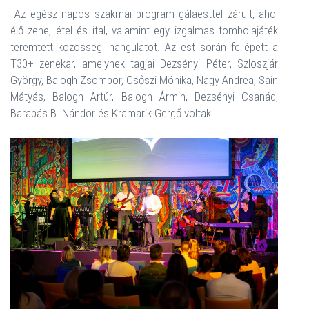
Az egész napos szakmai program gálaesttel zárult, ahol
élő zene, étel és ital, valamint egy izgalmas tombolajáték
teremtett közösségi hangulatot. Az est során fellépett a
T30+ zenekar, amelynek tagjai Dezsényi Péter, Szloszjár
György, Balogh Zsombor, Csőszi Mónika, Nagy Andrea, Sain
Mátyás, Balogh Artúr, Balogh Ármin, Dezsényi Csanád,
Barabás B. Nándor és Kramarik Gergő voltak.