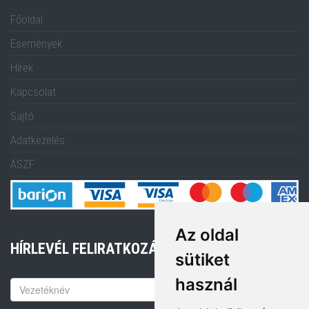
Főoldal
Események
Hírek
Kapcsolat
Sajtó
Adatkezelés
ÁSZF
Az oldal
HÍRLEVÉL FELIRATKOZÁS
sütiket
használ
Keresztnév