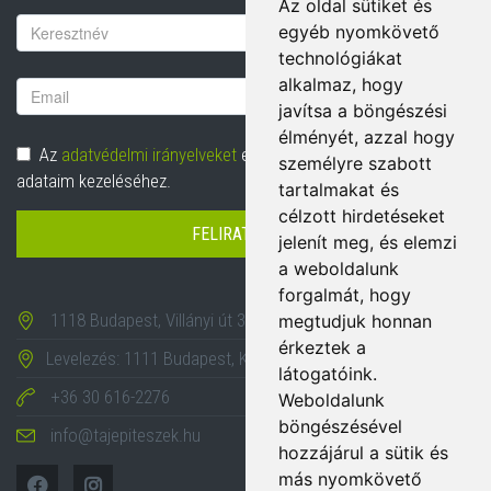
Az oldal sütiket és
Vezetéknév
egyéb nyomkövető
technológiákat
alkalmaz, hogy
Email
javítsa a böngészési
cím
élményét, azzal hogy
Adatvédelem
Az
adatvédelmi irányelveket
elolvastam és hozzájárulok
személyre szabott
adataim kezeléséhez.
tartalmakat és
célzott hirdetéseket
FELIRATKOZÁS
jelenít meg, és elemzi
a weboldalunk
forgalmát, hogy
1118 Budapest, Villányi út 35-43.
megtudjuk honnan
érkeztek a
Levelezés: 1111 Budapest, Karinthy Frigyes út 24.
látogatóink.
+36 30 616-2276
Weboldalunk
böngészésével
info@tajepiteszek.hu
hozzájárul a sütik és
más nyomkövető