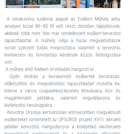
A rendezvény szakmai alapját az Esőkert Műhely adta,
amelyen közel 80–85 fő vett részt, döntően tájépítészek,
akiknek több mint fele már rendelkezett esőkert-tervezési
tapasztalattal. A műhely célja a hazai megvalósítások
során szerzett tudás megosztása, valamint a tervezési,
kivitelezési és fenntartási kérdések közös feldolgozása
volt.
A műhely első felében öt előadás hangzott el:
-Győri András a kecskeméti esőkertek beruházás-
előkészítési és megvalósítási tapasztalatait mutatta be,
kitérve a városi csapadékvíz-kezelés kihívásaira, köz- és
magánterületi példákra, valamint engedélyezési és
kivitelezési tanulságokra.
-Novotny Orsolya kertvárosias környezetben megvalósult
esőkerteket ismertetett az UPSURGE projekt XVIII. kerületi
példáin keresztül, hangsúlyozva a kisléptékű lakóterületi
megoldások sajátosságait és a közösségi elfogadás