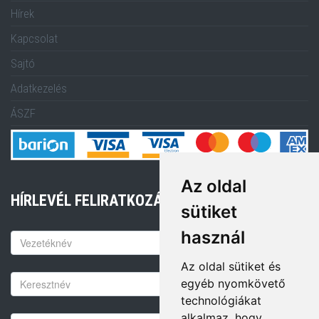
Hírek
Kapcsolat
Sajtó
Adatkezelés
ÁSZF
Az oldal
HÍRLEVÉL FELIRATKOZÁS
sütiket
használ
Keresztnév
Az oldal sütiket és
Vezetéknév
egyéb nyomkövető
technológiákat
alkalmaz, hogy