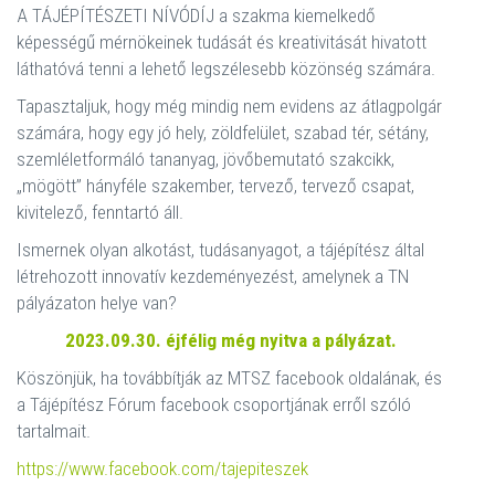
A TÁJÉPÍTÉSZETI NÍVÓDÍJ a szakma kiemelkedő
képességű mérnökeinek tudását és kreativitását hivatott
láthatóvá tenni a lehető legszélesebb közönség számára.
Tapasztaljuk, hogy még mindig nem evidens az átlagpolgár
számára, hogy egy jó hely, zöldfelület, szabad tér, sétány,
szemléletformáló tananyag, jövőbemutató szakcikk,
„mögött” hányféle szakember, tervező, tervező csapat,
kivitelező, fenntartó áll.
Ismernek olyan alkotást, tudásanyagot, a tájépítész által
létrehozott innovatív kezdeményezést, amelynek a TN
pályázaton helye van?
2023.09.30. éjfélig még nyitva a pályázat.
Köszönjük, ha továbbítják az MTSZ facebook oldalának, és
a Tájépítész Fórum facebook csoportjának erről szóló
tartalmait.
https://www.facebook.com/tajepiteszek