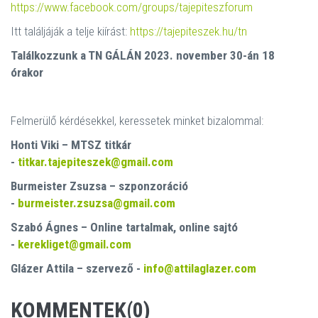
https://www.facebook.com/groups/tajepiteszforum
Itt találjáják a telje kiírást:
https://tajepiteszek.hu/tn
Találkozzunk a TN GÁLÁN 2023. november 30-án 18
órakor
Felmerülő kérdésekkel, keressetek minket bizalommal:
Honti Viki – MTSZ titkár
-
titkar.tajepiteszek@gmail.com
Burmeister Zsuzsa – szponzoráció
-
burmeister.zsuzsa@gmail.com
Szabó Ágnes – Online tartalmak, online sajtó
-
kerekliget@gmail.com
Glázer Attila – szervező -
info@attilaglazer.com
KOMMENTEK(0)