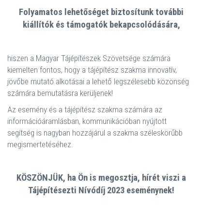
Folyamatos lehetőséget biztosítunk további
kiállítók és támogatók bekapcsolódására,
hiszen a Magyar Tájépítészek Szövetsége számára
kiemelten fontos, hogy a tájépítész szakma innovatív,
jövőbe mutató alkotásai a lehető legszélesebb közönség
számára bemutatásra kerüljenek!
Az esemény és a tájépítész szakma számára az
információáramlásban, kommunikációban nyújtott
segítség is nagyban hozzájárul a szakma széleskörűbb
megismertetéséhez.
KÖSZÖNJÜK, ha Ön is megosztja, hírét viszi a
Tájépítésezti Nívódíj 2023 eseménynek!