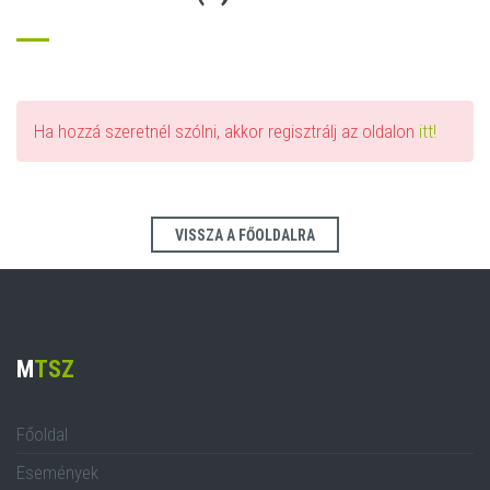
Ha hozzá szeretnél szólni, akkor regisztrálj az oldalon
itt!
VISSZA A FŐOLDALRA
M
TSZ
Főoldal
Események