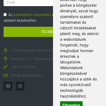
Email
javítsa a böngészési
cím
élményét, azzal hogy
Adatvédelem
Az
adatvédelmi irányelveket
elolvastam és hozzájárulok
személyre szabott
adataim kezeléséhez.
tartalmakat és
célzott hirdetéseket
FELIRATKOZÁS
jelenít meg, és elemzi
a weboldalunk
forgalmát, hogy
1118 Budapest, Villányi út 35-43.
megtudjuk honnan
érkeztek a
Levelezés: 1111 Budapest, Karinthy Frigyes út 24.
látogatóink.
+36 30 616-2276
Weboldalunk
böngészésével
info@tajepiteszek.hu
hozzájárul a sütik és
más nyomkövető
technológiák
használatához.
Elfogadom