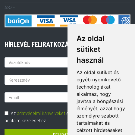
ÁSZF
Az oldal
HÍRLEVÉL FELIRATKOZÁS
sütiket
használ
Keresztnév
Az oldal sütiket és
Vezetéknév
egyéb nyomkövető
technológiákat
alkalmaz, hogy
Email
javítsa a böngészési
cím
élményét, azzal hogy
Adatvédelem
Az
adatvédelmi irányelveket
elolvastam és hozzájárulok
személyre szabott
adataim kezeléséhez.
tartalmakat és
célzott hirdetéseket