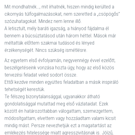
Mit mondhatnék…, mit írhatnék, hiszen mindig kerülted a
cikornyás túlfogalmazásokat, nem szeretted a „csöpögős”
szózuhatagokat. Mindez nem lenne illő.
A letisztult, mély baráti igazság, a hiányod fájdalma él
bennem a búcsúztatásod után három héttel. Mások már
méltatták előttem szakmai tudásod és lényed
érzékenységét. Nincs szükség ismétlésre.
Az egyetem első évfolyamán, negyvennégy évvel ezelőtt,
beszélgetéseink vonzása hozta úgy, hogy az első közös
tervezési feladat veled sodort össze.
Ettől kezdve minden együttes feladatban a másik inspiráló
tehetségét kerestük.
Te félszeg bizonytalansággal, ugyanakkor átható
gondolatisággal mutattad meg első vázlataidat. Ezek
között én határozottabban válogattam, szemezgettem,
módosítgattam, elvettem vagy hozzáadtam valami kicsit
mindig mást. Persze nevezhetjük ezt a magatartást az
emlékezés hitelessége miatt agresszivitásnak is. Jóízű,