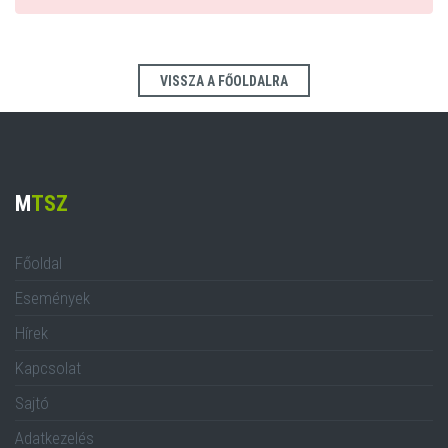
VISSZA A FŐOLDALRA
M
TSZ
Főoldal
Események
Hírek
Kapcsolat
Sajtó
Adatkezelés