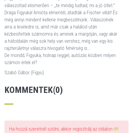
válaszoltad elismerően – „te mindig tudtad, mi a jó ötlet.”
Drága Figyuka! Amióta elmentél, átadták a Fischer villát! És
még annyi mindent kellene megbeszélnünk…Válaszolnék
arra a leveledre is, amit már csak a halálod után
kézbesítettek számomra és aminek a margóján, vagy akár
a hátoldalán még sok hely van vershez, még van egy kis
rajzterületnyi válaszra hívogató fehérség is…
De mondd, Figyuka, holnap reggel, autózás közben milyen
számon érlek el?
Szabó Gábor (Figyu)
KOMMENTEK(0)
Ha hozzá szeretnél szólni, akkor regisztrálj az oldalon
itt!