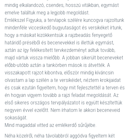
mindig elkalandozó, csendes, hosszú vitákban, egymást
emelve találtuk meg a legjobb megoldást.
Emlékszel Figyuka, a tervlapok szélére kuncogva rajzoltunk
mindenféle vicceskedő bugyutaságot és versikéket írtunk,
hogy a másikat kizökkentsük a rajzbeadás fenyegető
határidő préséből és becenevekkel is illettük egymást,
aztán az így felékesített tervkezdeményt adtuk tovább,
majd vártuk vissza mielőbb. A jobban sikerült beceneveket
előbb-utóbb aztán a tankörben mások is átvették. A
visszakapott rajzot kibontva, először mindig kíváncsin
olvastam a lap szélén a te versikéidet, néztem krokijaidat
és csak ezután figyeltem, hogy mit fejlesztettél a terven és
én hogyan vigyem tovább a rajzi feladat megoldását. Az
első sikeres országos tervpályázatot is együtt készítettük
negyven évvel ezelőtt. Nem írhatom le akkori beceneveid
sokaságát.
Mind magaddal vitted az emlékerdő sűrűjébe.
Néha közelről, néha távolabbról aggódva figyeltem két