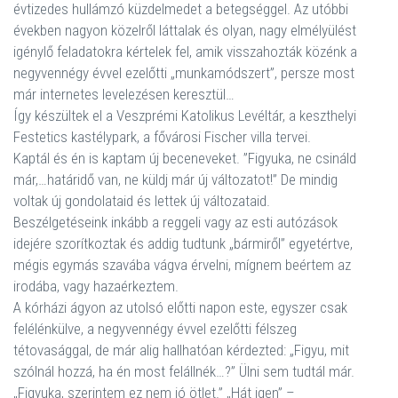
évtizedes hullámzó küzdelmedet a betegséggel. Az utóbbi
években nagyon közelről láttalak és olyan, nagy elmélyülést
igénylő feladatokra kértelek fel, amik visszahozták közénk a
negyvennégy évvel ezelőtti „munkamódszert”, persze most
már internetes levelezésen keresztül…
Így készültek el a Veszprémi Katolikus Levéltár, a keszthelyi
Festetics kastélypark, a fővárosi Fischer villa tervei.
Kaptál és én is kaptam új beceneveket. ”Figyuka, ne csináld
már,…határidő van, ne küldj már új változatot!” De mindig
voltak új gondolataid és lettek új változataid.
Beszélgetéseink inkább a reggeli vagy az esti autózások
idejére szorítkoztak és addig tudtunk „bármiről” egyetértve,
mégis egymás szavába vágva érvelni, mígnem beértem az
irodába, vagy hazaérkeztem.
A kórházi ágyon az utolsó előtti napon este, egyszer csak
felélénkülve, a negyvennégy évvel ezelőtti félszeg
tétovasággal, de már alig hallhatóan kérdezted: „Figyu, mit
szólnál hozzá, ha én most felállnék…?” Ülni sem tudtál már.
„Figyuka, szerintem ez nem jó ötlet.” „Hát igen” –