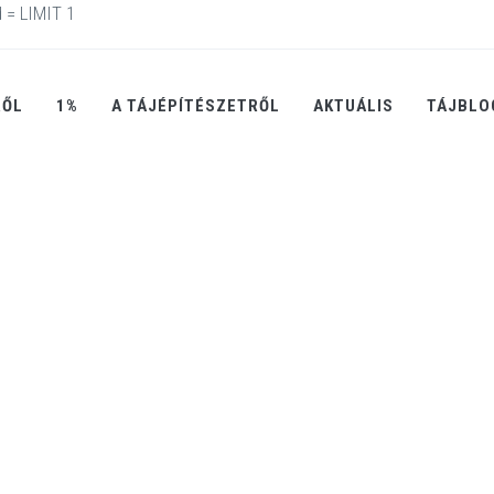
 = LIMIT 1
RŐL
1%
A TÁJÉPÍTÉSZETRŐL
AKTUÁLIS
TÁJBLO