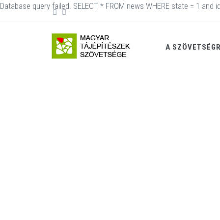
Database query failed. SELECT * FROM news WHERE state = 1 and id
A SZÖVETSÉG