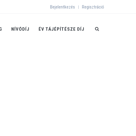
Bejelentkezés
Regisztráció
|
G
NÍVÓDÍJ
ÉV TÁJÉPÍTÉSZE DÍJ