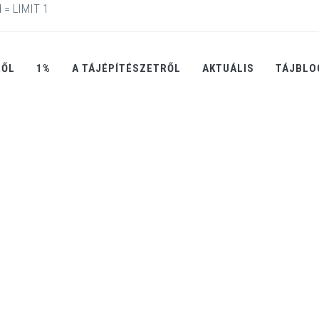
 = LIMIT 1
RŐL
1%
A TÁJÉPÍTÉSZETRŐL
AKTUÁLIS
TÁJBLO