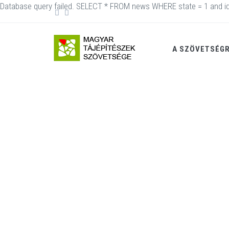
Database query failed. SELECT * FROM news WHERE state = 1 and id
A SZÖVETSÉG