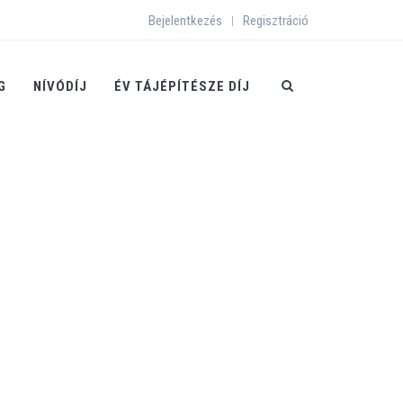
Bejelentkezés
Regisztráció
|
G
NÍVÓDÍJ
ÉV TÁJÉPÍTÉSZE DÍJ