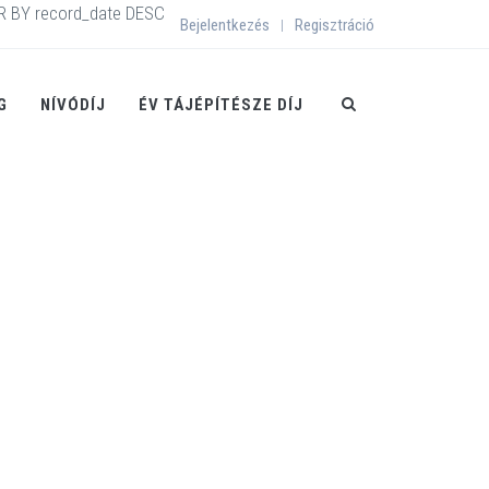
R BY record_date DESC
Bejelentkezés
Regisztráció
|
G
NÍVÓDÍJ
ÉV TÁJÉPÍTÉSZE DÍJ