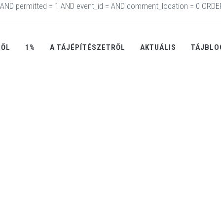
AND permitted = 1 AND event_id = AND comment_location = 0 ORDE
RŐL
1%
A TÁJÉPÍTÉSZETRŐL
AKTUÁLIS
TÁJBLO