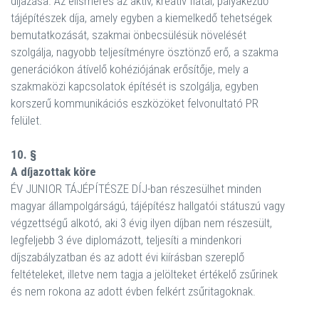
díjazása. Az elismerés az aktív, kreatív fiatal, pályakezdő
tájépítészek díja, amely egyben a kiemelkedő tehetségek
bemutatkozását, szakmai önbecsülésük növelését
szolgálja, nagyobb teljesítményre ösztönző erő, a szakma
generációkon átívelő kohéziójának erősítője, mely a
szakmaközi kapcsolatok építését is szolgálja, egyben
korszerű kommunikációs eszközöket felvonultató PR
felület.
10. §
A díjazottak köre
ÉV JUNIOR TÁJÉPÍTÉSZE DÍJ-ban részesülhet minden
magyar állampolgárságú, tájépítész hallgatói státuszú vagy
végzettségű alkotó, aki 3 évig ilyen díjban nem részesült,
legfeljebb 3 éve diplomázott, teljesíti a mindenkori
díjszabályzatban és az adott évi kiírásban szereplő
feltételeket, illetve nem tagja a jelölteket értékelő zsűrinek
és nem rokona az adott évben felkért zsűritagoknak.