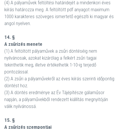
(4) A pályaművek feltöltési határidejét a mindenkori éves
kiírás határozza meg. A feltöltött pdf anyagot maximum
1000 karakteres szöveges ismertető egészíti ki magyar és
angol nyelven.
14. §
A zsűrizés menete
(1) A feltöltött pályaművek a zsűri döntéséig nem
nyilvánosak, azokat kizárólag a felkért zsűri tagjai
tekinthetik meg, illetve értékelhetik 1-10-ig terjedő
pontozással.
(2) A zsűri a pályaművekről az éves kiírás szerinti időpontig
döntést hoz.
(3) A döntés eredménye az Év Tájépítésze gálaműsor
napján, a pályaművekből rendezett kiállítás megnyitóján
válik nyilvánossá.
15. §
A zsűrizés szempontjai