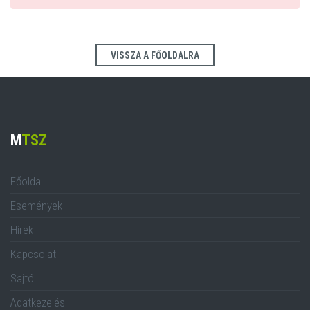
VISSZA A FŐOLDALRA
M
TSZ
Főoldal
Események
Hírek
Kapcsolat
Sajtó
Adatkezelés