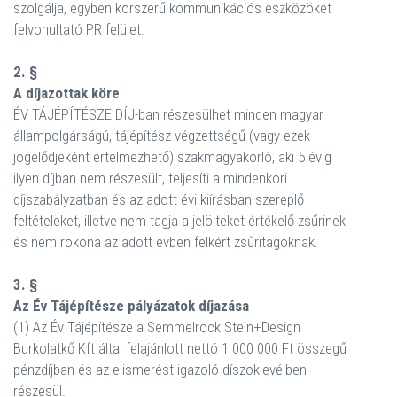
szolgálja, egyben korszerű kommunikációs eszközöket
felvonultató PR felület.
2. §
A díjazottak köre
ÉV TÁJÉPÍTÉSZE DÍJ-ban részesülhet minden magyar
állampolgárságú, tájépítész végzettségű (vagy ezek
jogelődjeként értelmezhető) szakmagyakorló, aki 5 évig
ilyen díjban nem részesült, teljesíti a mindenkori
díjszabályzatban és az adott évi kiírásban szereplő
feltételeket, illetve nem tagja a jelölteket értékelő zsűrinek
és nem rokona az adott évben felkért zsűritagoknak.
3. §
Az Év Tájépítésze pályázatok díjazása
(1) Az Év Tájépítésze a Semmelrock Stein+Design
Burkolatkő Kft által felajánlott nettó 1 000 000 Ft összegű
pénzdíjban és az elismerést igazoló díszoklevélben
részesül.