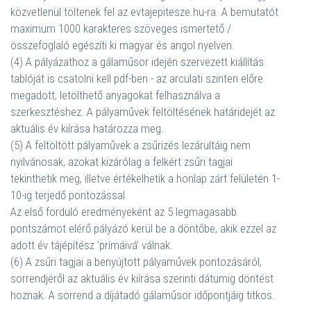
közvetlenül töltenek fel az evtajepitesze.hu-ra. A bemutatót
maximum 1000 karakteres szöveges ismertető /
összefoglaló egészíti ki magyar és angol nyelven.
(4) A pályázathoz a gálaműsor idején szervezett kiállítás
tablóját is csatolni kell pdf-ben - az arculati szinten előre
megadott, letölthető anyagokat felhasználva a
szerkesztéshez. A pályaművek feltöltésének határidejét az
aktuális év kiírása határozza meg.
(5) A feltöltött pályaművek a zsűrizés lezárultáig nem
nyilvánosak, azokat kizárólag a felkért zsűri tagjai
tekinthetik meg, illetve értékelhetik a honlap zárt felületén 1-
10-ig terjedő pontozással.
Az első forduló eredményeként az 5 legmagasabb
pontszámot elérő pályázó kerül be a döntőbe, akik ezzel az
adott év tájépítész ’prímáivá’ válnak.
(6) A zsűri tagjai a benyújtott pályaművek pontozásáról,
sorrendjéről az aktuális év kiírása szerinti dátumig döntést
hoznak. A sorrend a díjátadó gálaműsor időpontjáig titkos.