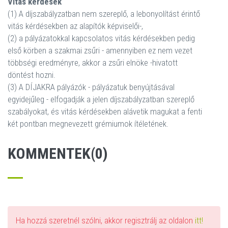
Vitás kérdések
(1) A díjszabályzatban nem szereplő, a lebonyolítást érintő
vitás kérdésekben az alapítók képviselői-,
(2) a pályázatokkal kapcsolatos vitás kérdésekben pedig
első körben a szakmai zsűri - amennyiben ez nem vezet
többségi eredményre, akkor a zsűri elnöke -hivatott
döntést hozni.
(3) A DÍJAKRA pályázók - pályázatuk benyújtásával
egyidejűleg - elfogadják a jelen díjszabályzatban szereplő
szabályokat, és vitás kérdésekben alávetik magukat a fenti
két pontban megnevezett grémiumok ítéletének.
KOMMENTEK(0)
Ha hozzá szeretnél szólni, akkor regisztrálj az oldalon
itt!