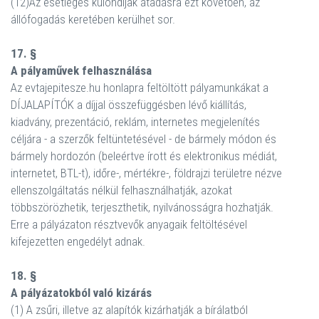
(12)Az esetleges különdíjak átadásra ezt követően, az
állófogadás keretében kerülhet sor.
17. §
A pályaművek felhasználása
Az evtajepitesze.hu honlapra feltöltött pályamunkákat a
DÍJALAPÍTÓK a díjjal összefüggésben lévő kiállítás,
kiadvány, prezentáció, reklám, internetes megjelenítés
céljára - a szerzők feltüntetésével - de bármely módon és
bármely hordozón (beleértve írott és elektronikus médiát,
internetet, BTL-t), időre-, mértékre-, földrajzi területre nézve
ellenszolgáltatás nélkül felhasználhatják, azokat
többszörözhetik, terjeszthetik, nyilvánosságra hozhatják.
Erre a pályázaton résztvevők anyagaik feltöltésével
kifejezetten engedélyt adnak.
18. §
A pályázatokból való kizárás
(1) A zsűri, illetve az alapítók kizárhatják a bírálatból