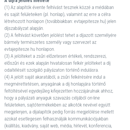
A díjra jelölés menete
(1) Az alapítók évente felhívást tesznek közzé a médiában
és saját felületeiken (pl. honlap), valamint az erre a célra
létrehozott honlapon (továbbiakban: evtajepitesze.hu) jelen
díjszabályzat alapján.
(2) A felhívást követően jelölést tehet a díjazott személyére
bármely természetes személy vagy szervezet az
evtajepitesze.hu honlapon.
(3) A jelölteket a zsűri előzetesen értékeli, rendszerezi,
előszűri és ezek alapján hivatalosan felkér jelölteket a díj
odaítélését szolgáló pályázaton történő indulásra.
(4) A jelölt saját akaratából, a zsűri felkérésére indul a
megmérettetésen, anyagának a díj honlapjára történő
feltöltésével egyidejűleg kifejezetten hozzájárulnak ahhoz,
hogy a pályázati anyaguk szavazás céljából on-line
felületeken, sajtótermékekben az alkotók nevével együtt
megjelenjen, a díjalapítók pedig forrás megjelölése mellett
azokat esetlegesen felhasználják kommunikációjukban
(kiállítás, kiadvány, saját web, média, hírlevél, konferencia,