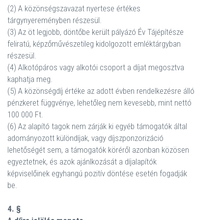
(2) A közönségszavazat nyertese értékes
tárgynyereményben részesül.
(3) Az öt legjobb, döntőbe került pályázó Év Tájépítésze
feliratú, képzőművészetileg kidolgozott emléktárgyban
részesül.
(4) Alkotópáros vagy alkotói csoport a díjat megosztva
kaphatja meg.
(5) A közönségdíj értéke az adott évben rendelkezésre álló
pénzkeret függvénye, lehetőleg nem kevesebb, mint nettó
100 000 Ft.
(6) Az alapító tagok nem zárják ki egyéb támogatók által
adományozott különdíjak, vagy díjszponzorizáció
lehetőségét sem, a támogatók köréről azonban közösen
egyeztetnek, és azok ajánlkozását a díjalapítók
képviselőinek egyhangú pozitív döntése esetén fogadják
be.
4. §