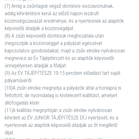
(7) Amíg a zsűritagok végső döntésre visszavonulnak,
addig kihirdetésre kerül az előző napon lezárult
közönségszavazat eredménye, és a nyertesnek az alapítók
képviselői átadják a közönségdíjat.
(8) A zsűri képviselői döntésük meghozatala után
megosztják a közönséggel a pályázat egészével
kapcsolatos gondolataikat, majd a zsűri elnöke nyilvánosan
megnevezi az Év Tájépítészét és az alapítók képviselői
ünnepélyesen átadják a fődíjat.
(9) Az ÉV TÁJÉPÍTÉSZE 10-15 percben előadást tart saját
pályaművéről.
(10)A zsűri elnöke megnyitja a pályázók által a honlapra is
feltöltött, de nyomdailag is kivitelezett kiállítást, amelyet
állófogadás kísér.
(11)A kiállítás megnyitóján a zsűri elnöke nyilvánosan
kihirdeti az ÉV JUNIOR TÁJÉPÍTÉSZE DÍJ nyertesét, és a
nyertesnek az alapítók képviselői átadják az őt megillető
díjat.