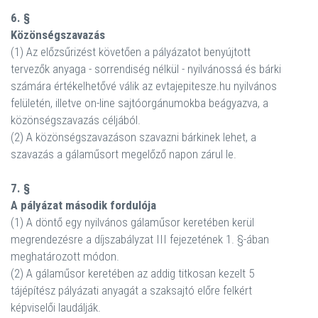
6. §
Közönségszavazás
(1) Az előzsűrizést követően a pályázatot benyújtott
tervezők anyaga - sorrendiség nélkül - nyilvánossá és bárki
számára értékelhetővé válik az evtajepitesze.hu nyilvános
felületén, illetve on-line sajtóorgánumokba beágyazva, a
közönségszavazás céljából.
(2) A közönségszavazáson szavazni bárkinek lehet, a
szavazás a gálaműsort megelőző napon zárul le.
7. §
A pályázat második fordulója
(1) A döntő egy nyilvános gálaműsor keretében kerül
megrendezésre a díjszabályzat III fejezetének 1. §-ában
meghatározott módon.
(2) A gálaműsor keretében az addig titkosan kezelt 5
tájépítész pályázati anyagát a szaksajtó előre felkért
képviselői laudálják.