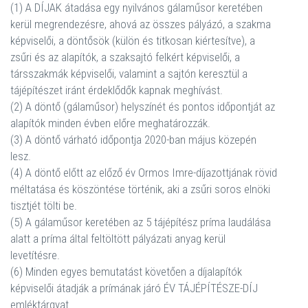
(1) A DÍJAK átadása egy nyilvános gálaműsor keretében
kerül megrendezésre, ahová az összes pályázó, a szakma
képviselői, a döntősök (külön és titkosan kiértesítve), a
zsűri és az alapítók, a szaksajtó felkért képviselői, a
társszakmák képviselői, valamint a sajtón keresztül a
tájépítészet iránt érdeklődők kapnak meghívást.
(2) A döntő (gálaműsor) helyszínét és pontos időpontját az
alapítók minden évben előre meghatározzák.
(3) A döntő várható időpontja 2020-ban május közepén
lesz.
(4) A döntő előtt az előző év Ormos Imre-díjazottjának rövid
méltatása és köszöntése történik, aki a zsűri soros elnöki
tisztjét tölti be.
(5) A gálaműsor keretében az 5 tájépítész príma laudálása
alatt a príma által feltöltött pályázati anyag kerül
levetítésre.
(6) Minden egyes bemutatást követően a díjalapítók
képviselői átadják a prímának járó ÉV TÁJÉPÍTÉSZE-DÍJ
emléktárgyat.