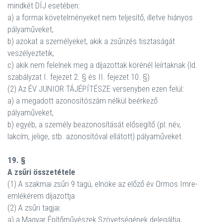
mindkét DÍJ esetében:
a) a formai követelményeket nem teljesítő, illetve hiányos
pályaműveket,
b) azokat a személyeket, akik a zsűrizés tisztaságát
veszélyeztetik,
c) akik nem felelnek meg a díjazottak körénél leírtaknak (ld.
szabályzat I. fejezet 2. § és II. fejezet 10. §)
(2) Az ÉV JUNIOR TÁJÉPÍTÉSZE versenyben ezen felül:
a) a megadott azonosítószám nélkül beérkező
pályaműveket,
b) egyéb, a személy beazonosítását elősegítő (pl: név,
lakcím, jelige, stb. azonosítóval ellátott) pályaműveket.
19. §
A zsűri összetétele
(1) A szakmai zsűri 9 tagú, elnöke az előző év Ormos Imre-
emlékérem díjazottja
(2) A zsűri tagjai:
a) a Magyar Építőművészek Szövetségének delegáltja,