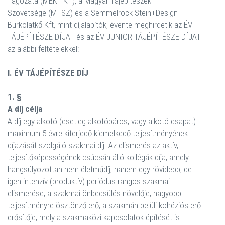
Tagozata (MÉK-TKT), a Magyar Tájépítészek
Szövetsége (MTSZ) és a Semmelrock Stein+Design
Burkolatkő Kft, mint díjalapítók, évente meghirdetik az ÉV
TÁJÉPÍTÉSZE DÍJAT és az ÉV JUNIOR TÁJÉPÍTÉSZE DÍJAT
az alábbi feltételekkel:
I. ÉV TÁJÉPÍTÉSZE DÍJ
1. §
A díj célja
A díj egy alkotó (esetleg alkotópáros, vagy alkotó csapat)
maximum 5 évre kiterjedő kiemelkedő teljesítményének
díjazását szolgáló szakmai díj. Az elismerés az aktív,
teljesítőképességének csúcsán álló kollégák díja, amely
hangsúlyozottan nem életműdíj, hanem egy rövidebb, de
igen intenzív (produktív) periódus rangos szakmai
elismerése, a szakmai önbecsülés növelője, nagyobb
teljesítményre ösztönző erő, a szakmán belüli kohéziós erő
erősítője, mely a szakmaközi kapcsolatok építését is