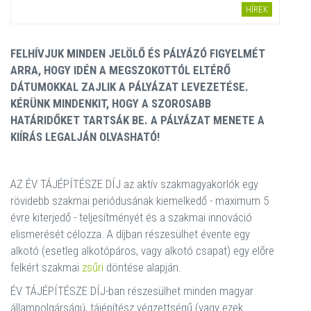
HÍREK
FELHÍVJUK MINDEN JELÖLŐ ÉS PÁLYÁZÓ FIGYELMÉT
ARRA, HOGY IDÉN A MEGSZOKOTTÓL ELTÉRŐ
DÁTUMOKKAL ZAJLIK A PÁLYÁZAT LEVEZETÉSE.
KÉRÜNK MINDENKIT, HOGY A SZOROSABB
HATÁRIDŐKET TARTSÁK BE. A PÁLYÁZAT MENETE A
KIÍRÁS LEGALJÁN OLVASHATÓ!
AZ ÉV TÁJÉPÍTÉSZE DÍJ az aktív szakmagyakorlók egy
rövidebb szakmai periódusának kiemelkedő - maximum 5
évre kiterjedő - teljesítményét és a szakmai innováció
elismerését célozza. A díjban részesülhet évente egy
alkotó (esetleg alkotópáros, vagy alkotó csapat) egy előre
felkért szakmai
zsűri
döntése alapján.
ÉV TÁJÉPÍTÉSZE DÍJ-ban részesülhet minden magyar
állampolgárságú, tájépítész végzettségű (vagy ezek