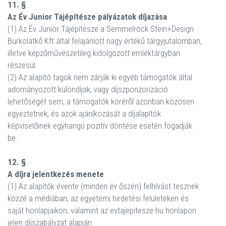
11. §
Az Év Junior Tájépítésze pályázatok díjazása
(1) Az Év Junior Tájépítésze a Semmelrock Stein+Design
Burkolatkő Kft által felajánlott nagy értékű tárgyjutalomban,
illetve képzőművészetileg kidolgozott emléktárgyban
részesül.
(2) Az alapító tagok nem zárják ki egyéb támogatók által
adományozott különdíjak, vagy díjszponzorizáció
lehetőségét sem, a támogatók köréről azonban közösen
egyeztetnek, és azok ajánlkozását a díjalapítók
képviselőinek egyhangú pozitív döntése esetén fogadják
be.
12. §
A díjra jelentkezés menete
(1) Az alapítók évente (minden év őszén) felhívást tesznek
közzé a médiában, az egyetemi hirdetési felületeken és
saját honlapjaikon, valamint az evtajepitesze.hu honlapon
jelen díjszabályzat alapján.