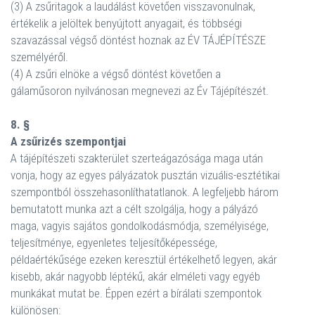
(3) A zsűritagok a laudálást követően visszavonulnak,
értékelik a jelöltek benyújtott anyagait, és többségi
szavazással végső döntést hoznak az ÉV TÁJÉPÍTÉSZE
személyéről.
(4) A zsűri elnöke a végső döntést követően a
gálaműsoron nyilvánosan megnevezi az Év Tájépítészét.
8. §
A zsűrizés szempontjai
A tájépítészeti szakterület szerteágazósága maga után
vonja, hogy az egyes pályázatok pusztán vizuális-esztétikai
szempontból összehasonlíthatatlanok. A legfeljebb három
bemutatott munka azt a célt szolgálja, hogy a pályázó
maga, vagyis sajátos gondolkodásmódja, személyisége,
teljesítménye, egyenletes teljesítőképessége,
példaértékűsége ezeken keresztül értékelhető legyen, akár
kisebb, akár nagyobb léptékű, akár elméleti vagy egyéb
munkákat mutat be. Éppen ezért a bírálati szempontok
különösen: