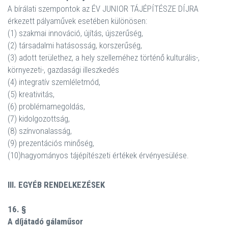
A bírálati szempontok az ÉV JUNIOR TÁJÉPÍTÉSZE DÍJRA
érkezett pályaművek esetében különösen:
(1) szakmai innováció, újítás, újszerűség,
(2) társadalmi hatásosság, korszerűség,
(3) adott területhez, a hely szelleméhez történő kulturális-,
környezeti-, gazdasági illeszkedés
(4) integratív szemléletmód,
(5) kreativitás,
(6) problémamegoldás,
(7) kidolgozottság,
(8) színvonalasság,
(9) prezentációs minőség,
(10)hagyományos tájépítészeti értékek érvényesülése.
III. EGYÉB RENDELKEZÉSEK
16. §
A díjátadó gálaműsor