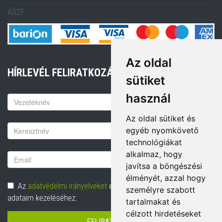
ÁSZF
Az oldal
HÍRLEVÉL FELIRATKOZÁS
sütiket
használ
Keresztnév
Az oldal sütiket és
Vezetéknév
egyéb nyomkövető
technológiákat
alkalmaz, hogy
Email
javítsa a böngészési
cím
élményét, azzal hogy
Adatvédelem
Az
adatvédelmi irányelveket
elolvastam és hozzájárulok
személyre szabott
adataim kezeléséhez.
tartalmakat és
célzott hirdetéseket
FELIRATKOZÁS