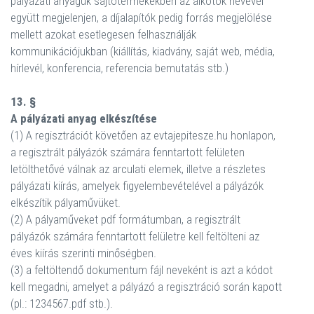
pályázati anyaguk sajtótermékekben az alkotók nevével
együtt megjelenjen, a díjalapítók pedig forrás megjelölése
mellett azokat esetlegesen felhasználják
kommunikációjukban (kiállítás, kiadvány, saját web, média,
hírlevél, konferencia, referencia bemutatás stb.)
13. §
A pályázati anyag elkészítése
(1) A regisztrációt követően az evtajepitesze.hu honlapon,
a regisztrált pályázók számára fenntartott felületen
letölthetővé válnak az arculati elemek, illetve a részletes
pályázati kiírás, amelyek figyelembevételével a pályázók
elkészítik pályaművüket.
(2) A pályaműveket pdf formátumban, a regisztrált
pályázók számára fenntartott felületre kell feltölteni az
éves kiírás szerinti minőségben.
(3) a feltöltendő dokumentum fájl neveként is azt a kódot
kell megadni, amelyet a pályázó a regisztráció során kapott
(pl.: 1234567.pdf stb.).