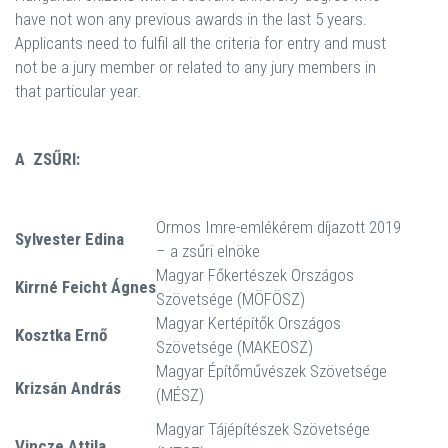
have not won any previous awards in the last 5 years.
Applicants need to fulfil all the criteria for entry and must
not be a jury member or related to any jury members in
that particular year.
A ZSŰRI:
Ormos Imre-emlékérem díjazott 2019
Sylvester Edina
– a zsűri elnöke
Magyar Főkertészek Országos
Kirrné Feicht Ágnes
Szövetsége (MÖFÖSZ)
Magyar Kertépítők Országos
Kosztka Ernő
Szövetsége (MAKEOSZ)
Magyar Építőművészek Szövetsége
Krizsán András
(MÉSZ)
Magyar Tájépítészek Szövetsége
Vincze Attila