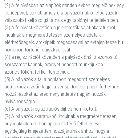
(2) A felhívásban az alapítók minden évben megjelölnek egy
koncepciót, témát, amelyre a pályázóknak ötletpályázati
válaszokat kell szolgáltatniuk egy tablónyi terjedelemben.
(3) A felhívást követően a jelentkezők saját akaratukból
indulnak a megmérettetésen személyes adataik,
elérhetőségeik, arcképeik megadásával az evtajepitesze.hu
honlapon történő regisztrációval.
(4) a regisztrációt követően a pályázók önálló azonosító
sorszámot kapnak, amelyet beadott munkájukon
azonosítóként fel kell tüntetniük.
(5) A pályázók által a honlapon megadott személyes
adatokhoz a zsűri tagjai a végső döntésig nem férhetnek
hozzá, azokat az eredményhirdetés napján hozzák
nyilvánosságra.
(6) A pályázat regisztrációs díjhoz nem kötött.
(7) A pályázók akaratukból indulnak a megmérettetésen,
anyaguknak a díj honlapjára történő feltöltésével
egyidejűleg kifejezetten hozzájárulnak ahhoz, hogy a