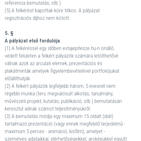
referencia bemutatás, stb.)
(5) A felkérést kapottak köre titkos. A pályázat
regisztrációs díjhoz nem kötött.
5. §
A pályázat első fordulója
(1) A felkéréssel egy időben evtajepitesze.hu-n önálló,
védett felületen a felkért pályázók számára letölthetővé
válnak azok az arculati elemek, prezentációs és
plakátminták amelyek figyelembevételével portfoliójukat
előállíthatják.
(2) A felkért pályázók legfeljebb három, 5 évesnél nem
régebbi munka (terv, megvalósult alkotás, tanulmány,
művészeti projekt, kutatás, publikáció, stb.) bemutatásán
keresztül adnak számot teljesítményükről.
(3) A bemutatás módja egy maximum 15 oldalt (diát)
tartalmazó prezentáció (vagy ennek megfelelő terjedelmű -
maximum 5 perces - animáció, kisfilm), amelyet -
személyes adataikkal, elérhetőségeikkel, arcképükkel együtt