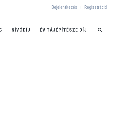
Bejelentkezés
Regisztráció
|
G
NÍVÓDÍJ
ÉV TÁJÉPÍTÉSZE DÍJ