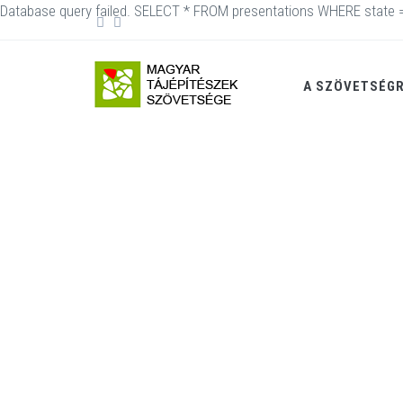
Database query failed. SELECT * FROM presentations WHERE state = 
A SZÖVETSÉG