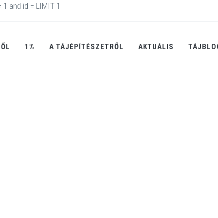
1 and id = LIMIT 1
RŐL
1%
A TÁJÉPÍTÉSZETRŐL
AKTUÁLIS
TÁJBLO