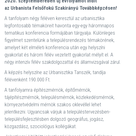
2020. szeptemberében új évfolyamot indít
az Urbanista Felsőfokú Szakirányú Továbbképzésen!
A tanfolyam négy féléven keresztül az urbanisztika
legfontosabb témaköreit havonta egy-egy háromnapos
tematikus konferencia formájában tárgyalja. Különleges
figyelmet szentelünk a településrendezés témakörének,
amelyet két elméleti konferencia után egy helyszíni
gyakorlat és három félév vezetett gyakorlat mélyít el. A
négy intenzív félév szakdolgozattal és államvizsgával zárul.
A képzés helyszíne az Urbanisztika Tanszék, tandíja
félévenként 190.000 Ft.
A tanfolyamra építészmérnök, építő­mérnök,
tájépítészmérnök, településmérnök, közlekedésmérnök,
környezetvédelmi mérnök szakos oklevéllel lehet
jelentkezni. Ugyancsak várjuk a településtervezésben-
településfejlesztésben dolgozó geográfus, jogász,
közgazdász, szociológus kollégákat.