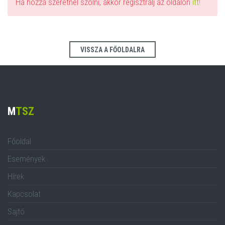
Ha hozzá szeretnél szólni, akkor regisztrálj az oldalon
itt!
VISSZA A FŐOLDALRA
M
TSZ
Főoldal
Események
Hírek
Kapcsolat
Sajtó