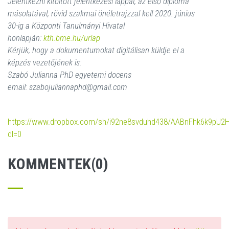
Jelentkezni kitöltött jelentkezési lappal, az első diploma
másolatával, rövid szakmai önéletrajzzal kell 2020. június
30-ig a Központi Tanulmányi Hivatal
honlapján:
kth.bme.hu/urlap
Kérjük, hogy a dokumentumokat digitálisan küldje el a
képzés vezetőjének is:
Szabó Julianna PhD egyetemi docens
email: szabojuliannaphd@gmail.com
https://www.dropbox.com/sh/i92ne8svduhd438/AABnFhk6k9pU2
dl=0
KOMMENTEK(0)