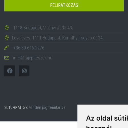
FELIRATKOZÁS
1118 Budapest, Villányi út 35-43.
Levelezés: 1111 Budapest, Karinthy Frigyes út 24.
+36 30 616-2276
info@tajepiteszek.hu
2019 © MTSZ
Minden jog fenntartva.
Az oldal süti