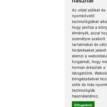
használ
Az oldal sütiket és
nyomkövető
technológiákat alk
hogy javítsa a bön
élményét, azzal ho
személyre szabott
tartalmakat és célz
hirdetéseket jelení
elemzi a weboldal
forgalmát, hogy m
honnan érkeztek a
látogatóink. Webol
böngészésével hozz
sütik és más nyom
technológiák
használatához.
Elfogadom