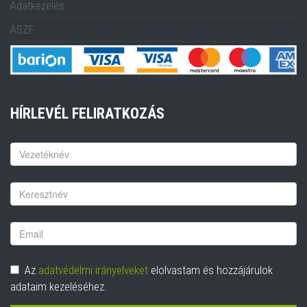
Adatkezelés
ÁSZF
HÍRLEVÉL FELIRATKOZÁS
Keresztnév
Vezetéknév
Email
cím
Adatvédelem
Az
adatvédelmi irányelveket
elolvastam és hozzájárulok
adataim kezeléséhez.