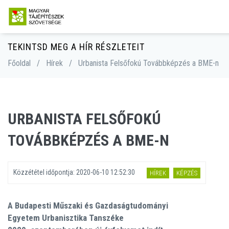
TEKINTSD MEG A HÍR RÉSZLETEIT
Főoldal
/
Hírek
/
Urbanista Felsőfokú Továbbképzés a BME-n
URBANISTA FELSŐFOKÚ
TOVÁBBKÉPZÉS A BME-N
Közzététel időpontja:
2020-06-10 12:52:30
HÍREK
KÉPZÉS
A Budapesti Műszaki és Gazdaságtudományi
Egyetem Urbanisztika Tanszéke