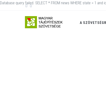
Database query failed. SELECT * FROM news WHERE state = 1 and id
A SZÖVETSÉG