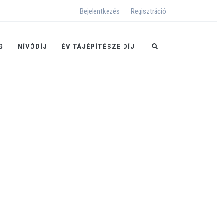
Bejelentkezés
Regisztráció
|
G
NÍVÓDÍJ
ÉV TÁJÉPÍTÉSZE DÍJ