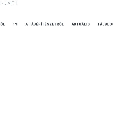
 = LIMIT 1
RŐL
1%
A TÁJÉPÍTÉSZETRŐL
AKTUÁLIS
TÁJBLO